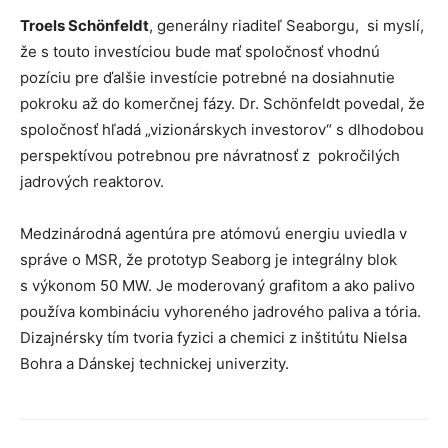
Troels Schönfeldt
, generálny riaditeľ Seaborgu, si myslí,
že s touto investíciou bude mať spoločnosť vhodnú
pozíciu pre ďalšie investície potrebné na dosiahnutie
pokroku až do komerčnej fázy. Dr. Schönfeldt povedal, že
spoločnosť hľadá „vizionárskych investorov“ s dlhodobou
perspektívou potrebnou pre návratnosť z pokročilých
jadrových reaktorov.
Medzinárodná agentúra pre atómovú energiu uviedla v
správe o MSR, že prototyp Seaborg je integrálny blok
s výkonom 50 MW. Je moderovaný grafitom a ako palivo
používa kombináciu vyhoreného jadrového paliva a tória.
Dizajnérsky tím tvoria fyzici a chemici z inštitútu Nielsa
Bohra a Dánskej technickej univerzity.