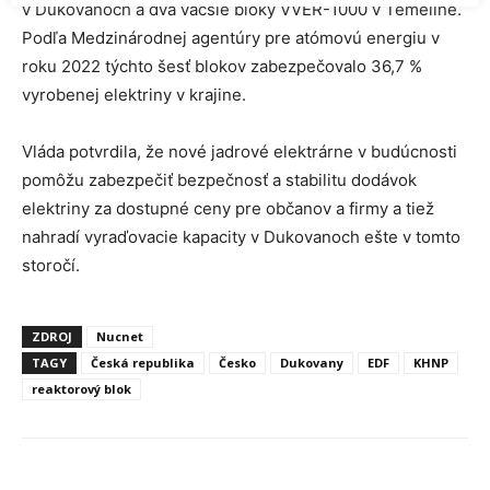
v Dukovanoch a dva väčšie bloky VVER-1000 v Temelíne.
Podľa Medzinárodnej agentúry pre atómovú energiu v
roku 2022 týchto šesť blokov zabezpečovalo 36,7 %
vyrobenej elektriny v krajine.
Vláda potvrdila, že nové jadrové elektrárne v budúcnosti
pomôžu zabezpečiť bezpečnosť a stabilitu dodávok
elektriny za dostupné ceny pre občanov a firmy a tiež
nahradí vyraďovacie kapacity v Dukovanoch ešte v tomto
storočí.
ZDROJ
Nucnet
TAGY
Česká republika
Česko
Dukovany
EDF
KHNP
reaktorový blok