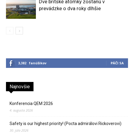
Dve britské atómky zostanú v
prevádzke o dva roky dlhšie
3,382
fanúšikov
PÁČI SA
Najnovšie
Konferencia QEM 2026
4. augusta 2026
Safety is our highest priority! (Pocta admirálovi Rickoverovi)
30. júla 2026