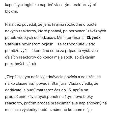
kapacity a logistiku naprieč viacerými reaktorovými
blokmi.
Fiala tiež povedal, že jeho krajina rozhodne o počte
nových reaktorov, ktoré postaví, po porovnaní záväzných
ponúk všetkých uchádzačov. Minister financií
Zbyněk
Stanjura
novinárom objasnil, že rozhodnutie vlády
pomôže vyčísliť konečnú cenu za prípadnú výstavbu
ďalších reaktorov do konca mája spolu so získaním
potrebných záruk.
„Zlepší sa tým naša vyjednávacia pozícia a odstráni sa
riziko zlacnenia,“ povedal Stanjura. Vláda uviedla, že
dodávatelia budú mať teraz čas do 15. apríla na
predloženie záväzných ponúk na štyri nové bloky
reaktorov, pričom proces preskúmania je naplánovaný na
mesiac a výsledky budú oznámené koncom mája.