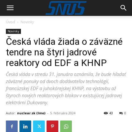
Úvod
Novinky
Novinky
Česká vláda žiada o záväzné
tendre na štyri jadrové
reaktory od EDF a KHNP
Česká vláda v stredu 31. januára oznámila, že bude hľadať
záväzné ponuky od dvoch dodávateľov technológií,
francúzskej EDF a juhokórejskej KHNP, na výstavbu až
štyroch nových reaktorových blokov v existujúcej jadrovej
elektrárni Dukovany.
Autor:
nuclear.sk (lmo)
-
5. februára 2024
43
0