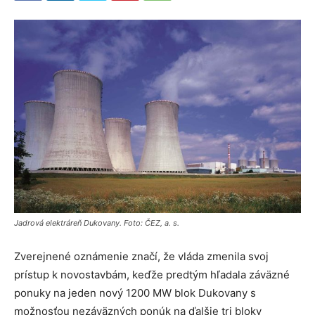
Jadrová elektráreň Dukovany. Foto: ČEZ, a. s.
Zverejnené oznámenie značí, že vláda zmenila svoj
prístup k novostavbám, keďže predtým hľadala záväzné
ponuky na jeden nový 1200 MW blok Dukovany s
možnosťou nezáväzných ponúk na ďalšie tri bloky