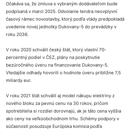
Očakáva sa, že zmluva s vybraným dodávateľom bude
podpísaná v marci 2025. Odvolanie tendra neovplyvní
časový rámec novostavby, ktorý podľa vlády predpokladá
uvedenie novej jednotky Dukovany-5 do prevádzky v
roku 2036.
V roku 2020 schválil český štát, ktorý vlastní 70-
percentný podiel v ČEZ, plány na poskytnutie
bezúročného úveru na financovanie Dukovany-5.
Vtedajšie odhady hovorili o hodnote úveru približne 7,5
miliardy eur.
V roku 2021 štát schválil aj model nákupu elektriny z
nového bloku za pevnú cenu na 30 rokov, pričom
spotrebitelia si rozdiel dorovnajú, ak je táto cena vyššia
ako ceny na veľkoobchodnom trhu. Schémy podpory v
súčasnosti posudzuje Európska komisia podľa