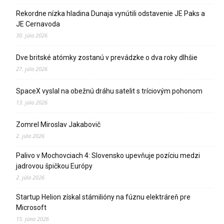
Rekordne nízka hladina Dunaja vynútili odstavenie JE Paks a
JE Cernavoda
30. júla 2026
Dve britské atómky zostanú v prevádzke o dva roky dlhšie
27. júla 2026
SpaceX vyslal na obežnú dráhu satelit s tríciovým pohonom
13. júla 2026
Zomrel Miroslav Jakabovič
2. júla 2026
Palivo v Mochovciach 4: Slovensko upevňuje pozíciu medzi
jadrovou špičkou Európy
2. júla 2026
Startup Helion získal stámilióny na fúznu elektráreň pre
Microsoft
15. júna 2026