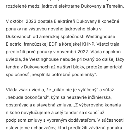
rozdelené medzi jadrové elektrárne Dukovany a Temelín.
V októbri 2023 dostala Elektráreň Dukovany II konečné
ponuky na výstavbu nového jadrového bloku v
Dukovanoch od americkej spoločnosti Westinghouse
Electric, francúzskej EDF a kórejskej KHNP. Všetci traja
predložili prvé ponuky v novembri 2022. Vláda napokon
uviedla, že Westinghouse nebude prizvaný do ďalšej fázy
tendra v Dukovanoch až na štyri bloky, pretože americká
spoločnosť „nesplnila potrebné podmienky“.
Vláda však uviedla, že „nikto nie je vylúčený“ a súťaž
„nebude dokončená“, kým sa neuzavrie inžinierska,
obstarávacia a stavebná zmluva. „Z výberového konania
nikoho nevylučujeme a celý tender sa skončí až
podpisom zmluvy s vybraným dodávateľom. V súčasnosti
oslovujeme uchádzačov, ktorí predložili záväznú ponuku