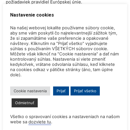
požiadaviek pravidiel Európskej únie.
Nastavenie cookies
Vláda tiež uviedla, že o modeli financovania ďalších troch
blokov reaktora sa ešte nerozhodlo. Pre rozhodnutie o
Na našej webovej lokalite používame súbory cookie,
výstavbe ďalších reaktorov je „obzvlášť dôležitý“
aby sme vám poskytli čo najrelevantnejší zážitok tým,
že si zapamätáme vaše preferencie a opakované
investorský model a budúce vzťahy medzi štátom a ČEZ,
návštevy. Kliknutím na "Prijať všetko" vyjadrujete
uviedla vláda. Očakáva sa, že do konca roku 2024 bude
súhlas s používaním VŠETKÝCH súborov cookie.
Môžete však kliknúť na "Cookie nastavenia" a dať nám
vytvorená nová pracovná skupina pre financovanie
kontrolovaný súhlas. Nastavenia si viete zmeniť
ďalších jednotiek, oznámila včera tlačová konferencia.
kedykoľvek, vrátane odvolania súhlasu, keď kliknete
na cookies odkaz v pätičke stránky (áno, tam úplne
dole).
Existujúce a nové jadro je
nevyhnutné pre český energetický
Cookie nastavenia
Prijať
Prijať všetko
mix
Odmietnuť
Všetko o spravovaní cookies a nastaveniach na našom
Česká republika má šesť komerčne prevádzkovaných
webe sa
dozviete tu
.
reaktorových blokov: štyri bloky VVER-440 projektované