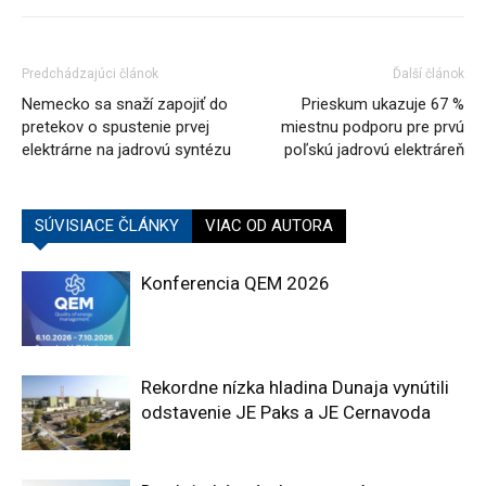
Predchádzajúci článok
Ďalší článok
Nemecko sa snaží zapojiť do
Prieskum ukazuje 67 %
pretekov o spustenie prvej
miestnu podporu pre prvú
elektrárne na jadrovú syntézu
poľskú jadrovú elektráreň
SÚVISIACE ČLÁNKY
VIAC OD AUTORA
Konferencia QEM 2026
Rekordne nízka hladina Dunaja vynútili
odstavenie JE Paks a JE Cernavoda