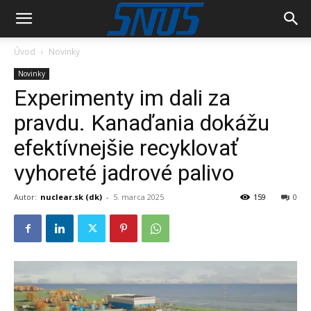
Úvod
Novinky
Novinky
Experimenty im dali za
pravdu. Kanaďania dokážu
efektívnejšie recyklovať
vyhoreté jadrové palivo
Autor:
nuclear.sk (dk)
-
5. marca 2025
159
0