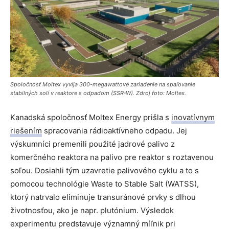
Spoločnosť Moltex vyvíja 300-megawattové zariadenie na spaľovanie
stabilných solí v reaktore s odpadom (SSR-W). Zdroj foto: Moltex.
Kanadská spoločnosť Moltex Energy prišla s
inovatívnym
riešením
spracovania rádioaktívneho odpadu. Jej
výskumníci premenili použité jadrové palivo z
komerčného reaktora na palivo pre reaktor s roztavenou
soľou. Dosiahli tým uzavretie palivového cyklu a to s
pomocou technológie Waste to Stable Salt (WATSS),
ktorý natrvalo eliminuje transuránové prvky s dlhou
životnosťou, ako je napr. plutónium. Výsledok
experimentu predstavuje významný míľnik pri