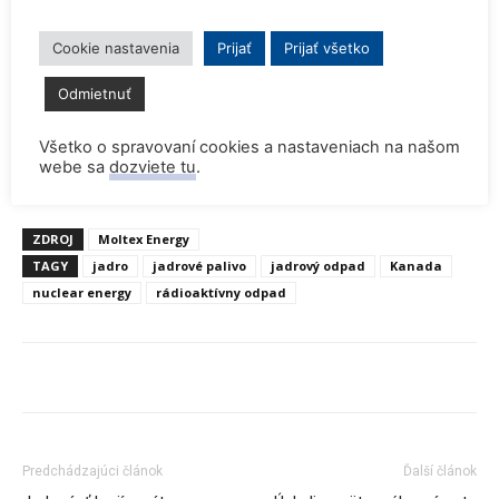
Cookie nastavenia
Prijať
Prijať všetko
Odmietnuť
Všetko o spravovaní cookies a nastaveniach na našom
webe sa
dozviete tu
.
ZDROJ
Moltex Energy
TAGY
jadro
jadrové palivo
jadrový odpad
Kanada
nuclear energy
rádioaktívny odpad
Predchádzajúci článok
Ďalší článok