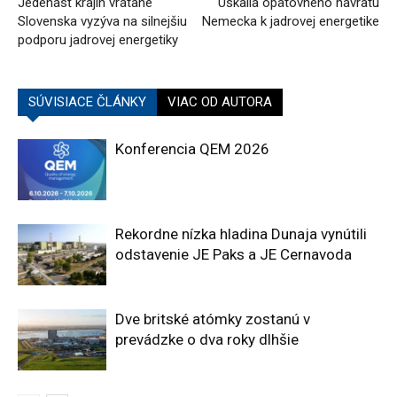
Jedenásť krajín vrátane
Úskalia opätovného návratu
Slovenska vyzýva na silnejšiu
Nemecka k jadrovej energetike
podporu jadrovej energetiky
SÚVISIACE ČLÁNKY
VIAC OD AUTORA
Konferencia QEM 2026
Rekordne nízka hladina Dunaja vynútili
odstavenie JE Paks a JE Cernavoda
Dve britské atómky zostanú v
prevádzke o dva roky dlhšie