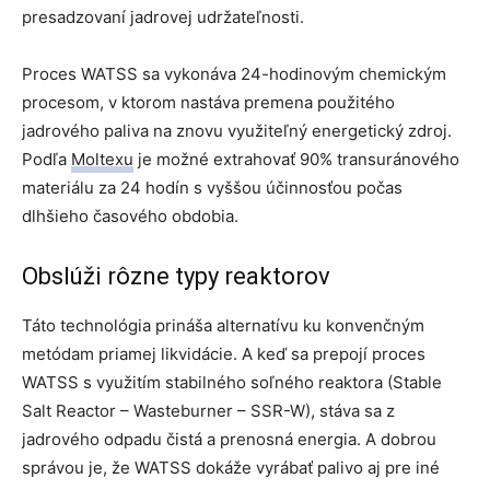
presadzovaní jadrovej udržateľnosti.
Proces WATSS sa vykonáva 24-hodinovým chemickým
procesom, v ktorom nastáva premena použitého
jadrového paliva na znovu využiteľný energetický zdroj.
Podľa
Moltexu
je možné extrahovať 90% transuránového
materiálu za 24 hodín s vyššou účinnosťou počas
dlhšieho časového obdobia.
Obslúži rôzne typy reaktorov
Táto technológia prináša alternatívu ku konvenčným
metódam priamej likvidácie. A keď sa prepojí proces
WATSS s využitím stabilného soľného reaktora (Stable
Salt Reactor – Wasteburner – SSR-W), stáva sa z
jadrového odpadu čistá a prenosná energia. A dobrou
správou je, že WATSS dokáže vyrábať palivo aj pre iné