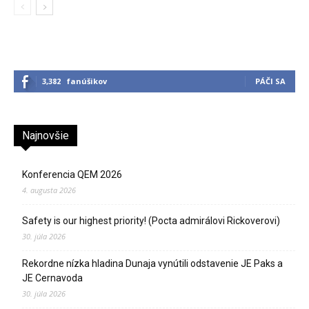
3,382
fanúšikov
PÁČI SA
Najnovšie
Konferencia QEM 2026
4. augusta 2026
Safety is our highest priority! (Pocta admirálovi Rickoverovi)
30. júla 2026
Rekordne nízka hladina Dunaja vynútili odstavenie JE Paks a
JE Cernavoda
30. júla 2026