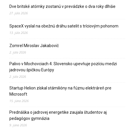
Dve britské atómky zostanú v prevádzke o dva roky dlhšie
27. júla 2026
SpaceX vyslal na obežnú dráhu satelit s tríciovým pohonom
13. júla 2026
Zomrel Miroslav Jakabovič
2. júla 2026
Palivo v Mochovciach 4: Slovensko upevňuje pozíciu medzi
jadrovou špičkou Európy
2. júla 2026
Startup Helion získal stámilióny na fúznu elektráreň pre
Microsoft
15. júna 2026
Prednáška o jadrovej energetike zaujala študentov aj
pedagógov gymnázia
9. júna 2026