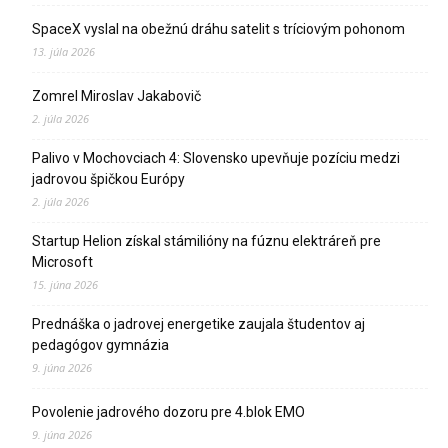
SpaceX vyslal na obežnú dráhu satelit s tríciovým pohonom
13. júla 2026
Zomrel Miroslav Jakabovič
2. júla 2026
Palivo v Mochovciach 4: Slovensko upevňuje pozíciu medzi
jadrovou špičkou Európy
2. júla 2026
Startup Helion získal stámilióny na fúznu elektráreň pre
Microsoft
15. júna 2026
Prednáška o jadrovej energetike zaujala študentov aj
pedagógov gymnázia
9. júna 2026
Povolenie jadrového dozoru pre 4.blok EMO
9. júna 2026