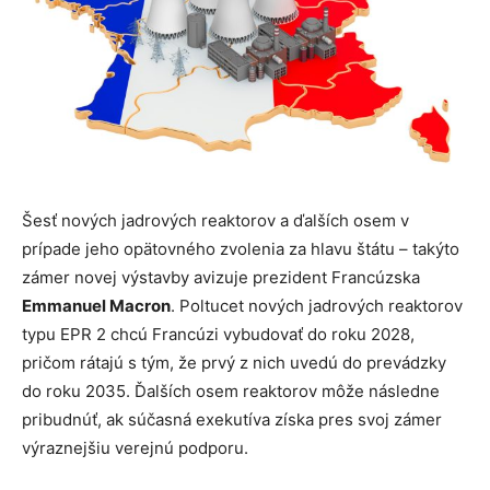
Šesť nových jadrových reaktorov a ďalších osem v
prípade jeho opätovného zvolenia za hlavu štátu – takýto
zámer novej výstavby avizuje prezident Francúzska
Emmanuel Macron
. Poltucet nových jadrových reaktorov
typu EPR 2 chcú Francúzi vybudovať do roku 2028,
pričom rátajú s tým, že prvý z nich uvedú do prevádzky
do roku 2035. Ďalších osem reaktorov môže následne
pribudnúť, ak súčasná exekutíva získa pres svoj zámer
výraznejšiu verejnú podporu.