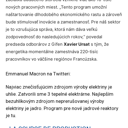
nových pracovných miest. „Tento program umožní
naštartovanie dlhodobého ekonomického rastu a zároveň
bude stimulovať inovácie a zamestnanosť. Pre náš sektor
je to vzrušujúca správa, ktorá nám dáva veľkú
zodpovednosť do nasledujúcich rokov,“ povedal
predseda odborárov z Gifen
Xavier Ursat
s tým, že
energetika momentálne zamestnáva 220-tisíc
pracovníkov vo väčšine regiónov Francúzska.
Emmanuel Macron na Twitteri:
Najviac znečisťujúcim zdrojom výroby elektriny je
uhlie. Zatvorili sme 3 tepelné elektrárne. Najlepším
bezuhlíkovým zdrojom neprerušovanej výroby
elektriny je jadro. Program pre nové jadrové reaktory
je tu.