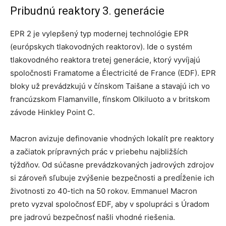
Pribudnú reaktory 3. generácie
EPR 2 je vylepšený typ modernej technológie EPR
(európskych tlakovodných reaktorov). Ide o systém
tlakovodného reaktora tretej generácie, ktorý vyvíjajú
spoločnosti Framatome a Électricité de France (EDF). EPR
bloky už prevádzkujú v čínskom Taišane a stavajú ich vo
francúzskom Flamanville, fínskom Olkiluoto a v britskom
závode Hinkley Point C.
Macron avizuje definovanie vhodných lokalít pre reaktory
a začiatok prípravných prác v priebehu najbližších
týždňov. Od súčasne prevádzkovaných jadrových zdrojov
si zároveň sľubuje zvýšenie bezpečnosti a predĺženie ich
životnosti zo 40-tich na 50 rokov. Emmanuel Macron
preto vyzval spoločnosť EDF, aby v spolupráci s Úradom
pre jadrovú bezpečnosť našli vhodné riešenia.