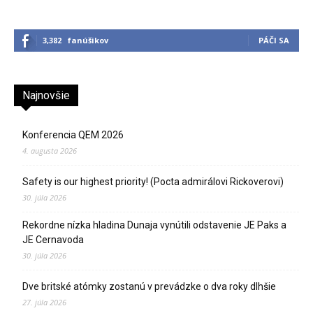
3,382
fanúšikov
PÁČI SA
Najnovšie
Konferencia QEM 2026
4. augusta 2026
Safety is our highest priority! (Pocta admirálovi Rickoverovi)
30. júla 2026
Rekordne nízka hladina Dunaja vynútili odstavenie JE Paks a
JE Cernavoda
30. júla 2026
Dve britské atómky zostanú v prevádzke o dva roky dlhšie
27. júla 2026