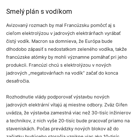
Smelý plán s vodíkom
Avizovaný rozmach by mal Francúzsku pomôcť aj s
cieľom elektrolýzou v jadrových elektrárňach vyrábať
čistý vodík. Macron sa domnieva, že Európa bude
dlhodobo zápasiť s nedostatkom zeleného vodíka, takže
francúzske atómky by mohli významne pomáhať pri jeho
produkcii. Francúzi chcú s elektrolýzou v nových
jadrových „megatovárňach na vodík“ začať do konca
desaťročia.
Rozhodnutie vlády podporovať výstavbu nových
jadrových elektrární vítajú aj miestne odbory. Zväz Gifen
uvádza, že výstavba zamestná viac než 30-tisíc inžinierov
a technikov, z nich vyše 20-tisíc bude pracovať priamo na
staveniskách. Počas prevádzky nových blokov až do
začiatku budúceho storočia vznikne viac ako 10-tisíc