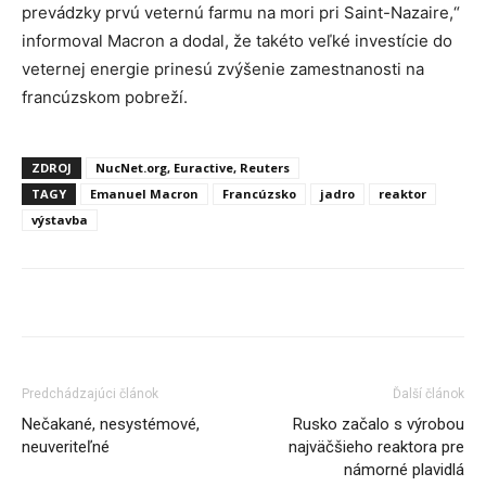
prevádzky prvú veternú farmu na mori pri Saint-Nazaire,“
informoval Macron a dodal, že takéto veľké investície do
veternej energie prinesú zvýšenie zamestnanosti na
francúzskom pobreží.
ZDROJ
NucNet.org, Euractive, Reuters
TAGY
Emanuel Macron
Francúzsko
jadro
reaktor
výstavba
Predchádzajúci článok
Ďalší článok
Nečakané, nesystémové,
Rusko začalo s výrobou
neuveriteľné
najväčšieho reaktora pre
námorné plavidlá