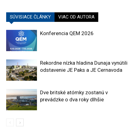
SÚVISIACE ČLÁNKY
VIAC OD AUTORA
Konferencia QEM 2026
Rekordne nízka hladina Dunaja vynútili
odstavenie JE Paks a JE Cernavoda
Dve britské atómky zostanú v
prevádzke o dva roky dlhšie