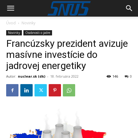
Úvod
Novinky
Novinky
Osobnosti o jadre
Francúzsky prezident avizuje
masívne investície do
jadrovej energetiky
Autor:
nuclear.sk (dk)
-
18. februára 2022
146
0