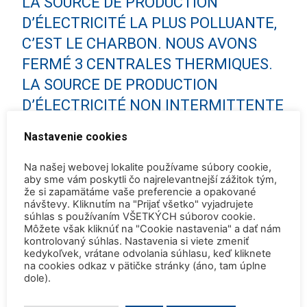
LA SOURCE DE PRODUCTION
D’ÉLECTRICITÉ LA PLUS POLLUANTE,
C’EST LE CHARBON. NOUS AVONS
FERMÉ 3 CENTRALES THERMIQUES.
LA SOURCE DE PRODUCTION
D’ÉLECTRICITÉ NON INTERMITTENTE
LA PLUS DÉCARBONÉE, C’EST LE
Nastavenie cookies
NUCLÉAIRE. LE PROGRAMME DE
NOUVEAUX RÉACTEURS NUCLÉAIRES
Na našej webovej lokalite používame súbory cookie,
aby sme vám poskytli čo najrelevantnejší zážitok tým,
EST LÀ.
že si zapamätáme vaše preferencie a opakované
návštevy. Kliknutím na "Prijať všetko" vyjadrujete
súhlas s používaním VŠETKÝCH súborov cookie.
— EMMANUEL MACRON
Môžete však kliknúť na "Cookie nastavenia" a dať nám
kontrolovaný súhlas. Nastavenia si viete zmeniť
(@EMMANUELMACRON)
FEBRUARY
kedykoľvek, vrátane odvolania súhlasu, keď kliknete
11, 2022
na cookies odkaz v pätičke stránky (áno, tam úplne
dole).
Francúzsko má 56 komerčných jadrových energetických