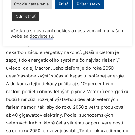
Cookie nastavenia
Prijať
Prijať všetko
reaktorov, ktoré zabezpečujú približne 70% jeho
elektriny, čo je najvyšší podiel zo všetkých krajín.
Odmietnuť
Investície do obnoviteľných zdrojov
Všetko o spravovaní cookies a nastaveniach na našom
webe sa
dozviete tu
.
Podporou jadra sa však snaha Francúzov o
dekarbonizáciu energetiky nekončí. „Naším cieľom je
zapojiť do energetického systému čo najviac riešení,“
uviedol ďalej Macron. Jeho cieľom je do roka 2050
desaťnásobne zvýšiť súčasnú kapacitu solárnej energie.
A do konca tejto dekády počíta aj s 10-percentným
rastom podielu obnoviteľných plynov. Veternú energetiku
budú Francúzi rozvíjať výstavbou desiatok veterných
fariem na mori tak, aby do roku 2050 z vetra produkovali
až 40 gigawattov elektriny. Podiel suchozemských
veterných turbín, ktoré čelia silnému odporu verejnosti,
sa do roku 2050 len zdvojnásobí. „Tento rok uvedieme do