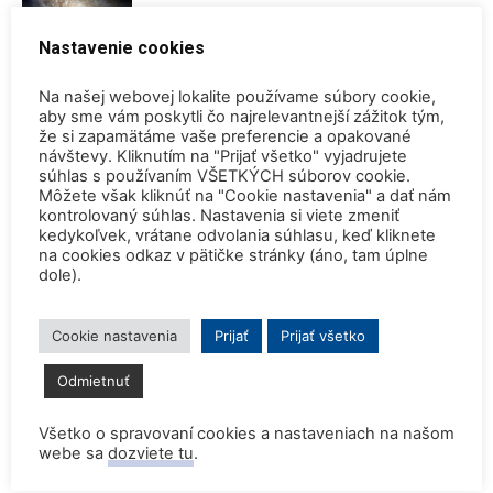
objavovanie vesmíru
Nastavenie cookies
Na našej webovej lokalite používame súbory cookie,
aby sme vám poskytli čo najrelevantnejší zážitok tým,
že si zapamätáme vaše preferencie a opakované
návštevy. Kliknutím na "Prijať všetko" vyjadrujete
súhlas s používaním VŠETKÝCH súborov cookie.
Môžete však kliknúť na "Cookie nastavenia" a dať nám
kontrolovaný súhlas. Nastavenia si viete zmeniť
3,382
fanúšikov
PÁČI SA
kedykoľvek, vrátane odvolania súhlasu, keď kliknete
na cookies odkaz v pätičke stránky (áno, tam úplne
dole).
Najnovšie
Cookie nastavenia
Prijať
Prijať všetko
Konferencia QEM 2026
Odmietnuť
4. augusta 2026
Všetko o spravovaní cookies a nastaveniach na našom
Safety is our highest priority! (Pocta admirálovi Rickoverovi)
webe sa
dozviete tu
.
30. júla 2026