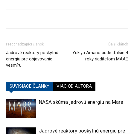
Predchádzajúci článok
Ďalší článok
Jadrové reaktory poskytnú
Yukiya Amano bude ďalšie 4
energiu pre objavovanie
roky riaditeľom MAAE
vesmíru
SÚVISIACE ČLÁNKY
VIAC OD AUTORA
NASA skúma jadrovú energiu na Mars
Jadrové reaktory poskytnú energiu pre