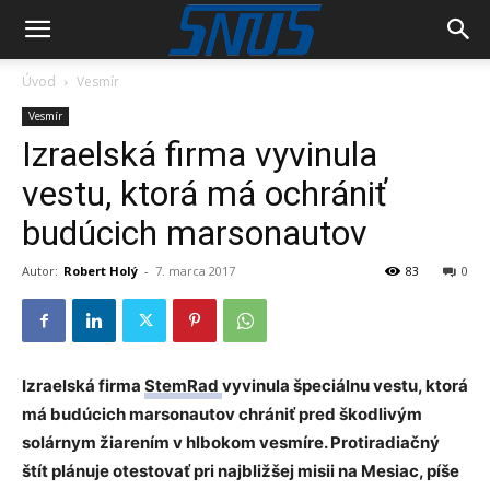
Úvod
Vesmír
Vesmír
Izraelská firma vyvinula
vestu, ktorá má ochrániť
budúcich marsonautov
Autor:
Robert Holý
-
7. marca 2017
83
0
Izraelská firma
StemRad
vyvinula špeciálnu vestu, ktorá
má budúcich marsonautov chrániť pred škodlivým
solárnym žiarením v hlbokom vesmíre. Protiradiačný
štít plánuje otestovať pri najbližšej misii na Mesiac, píše