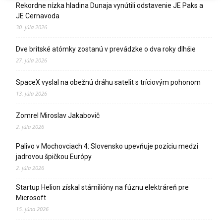
Rekordne nízka hladina Dunaja vynútili odstavenie JE Paks a
JE Cernavoda
30. júla 2026
Dve britské atómky zostanú v prevádzke o dva roky dlhšie
27. júla 2026
SpaceX vyslal na obežnú dráhu satelit s tríciovým pohonom
13. júla 2026
Zomrel Miroslav Jakabovič
2. júla 2026
Palivo v Mochovciach 4: Slovensko upevňuje pozíciu medzi
jadrovou špičkou Európy
2. júla 2026
Startup Helion získal stámilióny na fúznu elektráreň pre
Microsoft
15. júna 2026