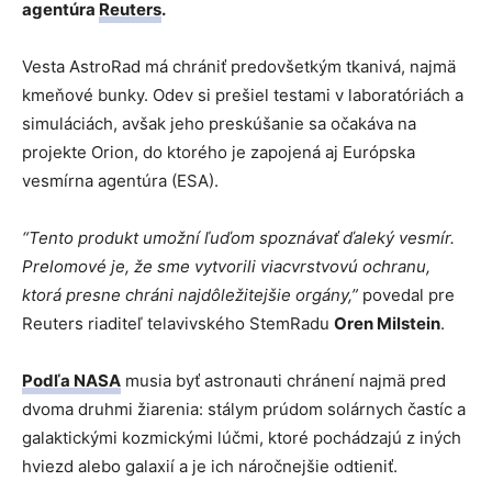
agentúra
Reuters
.
Vesta AstroRad má chrániť predovšetkým tkanivá, najmä
kmeňové bunky. Odev si prešiel testami v laboratóriách a
simuláciách, avšak jeho preskúšanie sa očakáva na
projekte Orion, do ktorého je zapojená aj Európska
vesmírna agentúra (ESA).
“Tento produkt umožní ľuďom spoznávať ďaleký vesmír.
Prelomové je, že sme vytvorili viacvrstvovú ochranu,
ktorá presne chráni najdôležitejšie orgány,”
povedal pre
Reuters riaditeľ telavivského StemRadu
Oren Milstein
.
Podľa NASA
musia byť astronauti chránení najmä pred
dvoma druhmi žiarenia: stálym prúdom solárnych častíc a
galaktickými kozmickými lúčmi, ktoré pochádzajú z iných
hviezd alebo galaxií a je ich náročnejšie odtieniť.