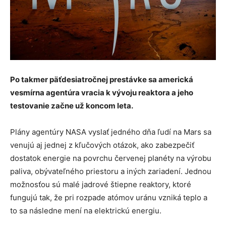
Po takmer päťdesiatročnej prestávke sa americká
vesmírna agentúra vracia k vývoju reaktora a jeho
testovanie začne už koncom leta.
Plány agentúry NASA vyslať jedného dňa ľudí na Mars sa
venujú aj jednej z kľučových otázok, ako zabezpečiť
dostatok energie na povrchu červenej planéty na výrobu
paliva, obývateľného priestoru a iných zariadení. Jednou
možnosťou sú malé jadrové štiepne reaktory, ktoré
fungujú tak, že pri rozpade atómov uránu vzniká teplo a
to sa následne mení na elektrickú energiu.