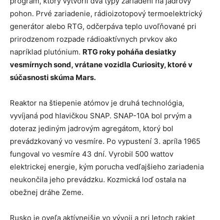
program, ktorý vytvoril dva typy zariadení na jadrový
pohon. Prvé zariadenie, rádioizotopový termoelektrický
generátor alebo RTG, odčerpáva teplo uvoľňované pri
prirodzenom rozpade rádioaktívnych prvkov ako
napríklad plutónium.
RTG roky poháňa desiatky
vesmírnych sond, vrátane vozidla Curiosity, ktoré v
súčasnosti skúma Mars.
Reaktor na štiepenie atómov je druhá technológia,
vyvíjaná pod hlavičkou SNAP. SNAP-10A bol prvým a
doteraz jediným jadrovým agregátom, ktorý bol
prevádzkovaný vo vesmíre. Po vypustení 3. apríla 1965
fungoval vo vesmíre 43 dní. Vyrobil 500 wattov
elektrickej energie, kým porucha vedľajšieho zariadenia
neukončila jeho prevádzku. Kozmická loď ostala na
obežnej dráhe Zeme.
Rusko je oveľa aktívnejšie vo vývoji a pri letoch rakiet