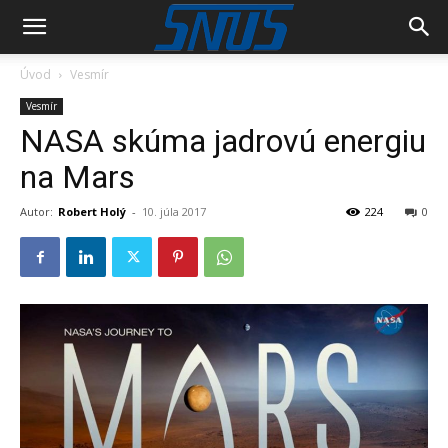
Úvod
Vesmír
Vesmír
NASA skúma jadrovú energiu
na Mars
Autor:
Robert Holý
-
10. júla 2017
224
0