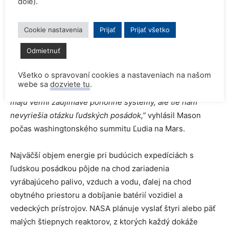
dole).
Zem.
Cookie nastavenia
Prijať
Prijať všetko
Štiepne reaktory môžu byť naďalej v prevádzke aj pri
nepriaznivých poveternostných podmienkach, ako sú
Odmietnuť
všadeprítomné pieskové búrky na Marse.
Všetko o spravovaní cookies a nastaveniach na našom
webe sa
dozviete tu
.
“Dostali sme na Mars niektoré, ozaj šikovné veci, ktoré
majú veľmi zaujímavé pohonné systémy, ale tie nám
nevyriešia otázku ľudských posádok,”
vyhlásil Mason
počas washingtonského summitu Ľudia na Mars.
Najväčší objem energie pri budúcich expedíciách s
ľudskou posádkou pôjde na chod zariadenia
vyrábajúceho palivo, vzduch a vodu, ďalej na chod
obytného priestoru a dobíjanie batérií vozidiel a
vedeckých prístrojov. NASA plánuje vyslať štyri alebo päť
malých štiepnych reaktorov, z ktorých každý dokáže