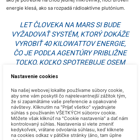
energie klesá, ako sa rozpadá rádioaktívne plutónium.
LET ČLOVEKA NA MARS SI BUDE
VYŽADOVAŤ SYSTÉM, KTORÝ DOKÁŽE
VYROBIŤ 40 KILOWATTOV ENERGIE,
ČO JE PODĽA AGENTÚRY PRIBLIŽNE
TOĽKO, KOĽKO SPOTREBUJE OSEM
DOMÁCNOSTÍ NA ZEMI.
Nastavenie cookies
Ďalšou možnosťou je solárna energia, ale to by
Na našej webovej lokalite používame súbory cookie,
aby sme vám poskytli čo najrelevantnejší zážitok tým,
obmedzilo výrobu elektrickej energie len na oblasti s
že si zapamätáme vaše preferencie a opakované
dostatkom slnečného svetla na dobíjanie batérií.
návštevy. Kliknutím na "Prijať všetko" vyjadrujete
súhlas s používaním VŠETKÝCH súborov cookie.
Napríklad vo vnútri krátera Shackleton, ktorý bol vďaka
Môžete však kliknúť na "Cookie nastavenia" a dať nám
zdroju vody hlavným kandidátom na prieskum Mesiaca, je
kontrolovaný súhlas. Nastavenia si viete zmeniť
úplná tma. Najslnečnejšie miesta na Marse osvecuje len
kedykoľvek, vrátane odvolania súhlasu, keď kliknete
na cookies odkaz v pätičke stránky (áno, tam úplne
tretina z množstva slnečného svitu, ktorý sa dostane na