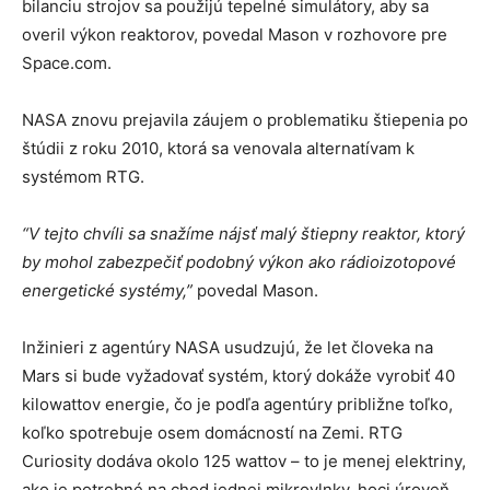
bilanciu strojov sa použijú tepelné simulátory, aby sa
overil výkon reaktorov, povedal Mason v rozhovore pre
Space.com.
NASA znovu prejavila záujem o problematiku štiepenia po
štúdii z roku 2010, ktorá sa venovala alternatívam k
systémom RTG.
“V tejto chvíli sa snažíme nájsť malý štiepny reaktor, ktorý
by mohol zabezpečiť podobný výkon ako rádioizotopové
energetické systémy,”
povedal Mason.
Inžinieri z agentúry NASA usudzujú, že let človeka na
Mars si bude vyžadovať systém, ktorý dokáže vyrobiť 40
kilowattov energie, čo je podľa agentúry približne toľko,
koľko spotrebuje osem domácností na Zemi. RTG
Curiosity dodáva okolo 125 wattov – to je menej elektriny,
ako je potrebné na chod jednej mikrovlnky, hoci úroveň