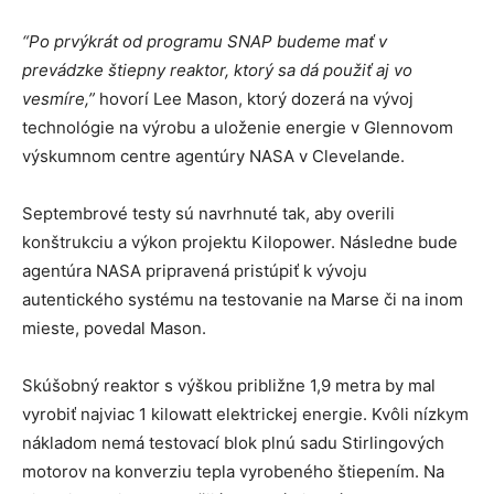
“Po prvýkrát od programu SNAP budeme mať v
prevádzke štiepny reaktor, ktorý sa dá použiť aj vo
vesmíre,”
hovorí Lee Mason, ktorý dozerá na vývoj
technológie na výrobu a uloženie energie v Glennovom
výskumnom centre agentúry NASA v Clevelande.
Septembrové testy sú navrhnuté tak, aby overili
konštrukciu a výkon projektu Kilopower. Následne bude
agentúra NASA pripravená pristúpiť k vývoju
autentického systému na testovanie na Marse či na inom
mieste, povedal Mason.
Skúšobný reaktor s výškou približne 1,9 metra by mal
vyrobiť najviac 1 kilowatt elektrickej energie. Kvôli nízkym
nákladom nemá testovací blok plnú sadu Stirlingových
motorov na konverziu tepla vyrobeného štiepením. Na