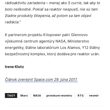
rádioaktivitu zariadenia – menej ako 5 currie, tak aby to
bolo neškodné. Pokiaľ sa reaktor nespustí, nie sú tam
žiadne produkty štiepenia, až potom sa tam objaví
radiácia.”
K partnerom projektu Kilopower patri Glennovo
výskumné centrum agentúry NASA, Ministerstvo
energetiky, štátne laboratórium Los Alamos, Y12 štátny
bezpečnostný komplex, ktorý dodáva pre reaktor urán.
Irene Klotz
Článok zverejnil Space.com 29. júna 2017.
TAGY
Mars
NASA
prieskum vesmíru
RTG
vesmír