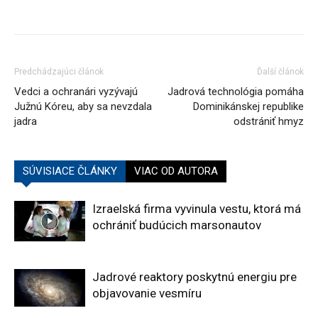
Predchádzajúci článok
Ďalší článok
Vedci a ochranári vyzývajú
Jadrová technológia pomáha
Južnú Kóreu, aby sa nevzdala
Dominikánskej republike
jadra
odstrániť hmyz
SÚVISIACE ČLÁNKY
VIAC OD AUTORA
Izraelská firma vyvinula vestu, ktorá má
ochrániť budúcich marsonautov
Jadrové reaktory poskytnú energiu pre
objavovanie vesmíru