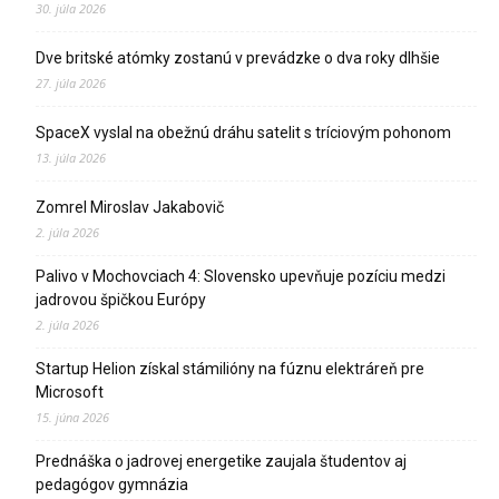
30. júla 2026
Dve britské atómky zostanú v prevádzke o dva roky dlhšie
27. júla 2026
SpaceX vyslal na obežnú dráhu satelit s tríciovým pohonom
13. júla 2026
Zomrel Miroslav Jakabovič
2. júla 2026
Palivo v Mochovciach 4: Slovensko upevňuje pozíciu medzi
jadrovou špičkou Európy
2. júla 2026
Startup Helion získal stámilióny na fúznu elektráreň pre
Microsoft
15. júna 2026
Prednáška o jadrovej energetike zaujala študentov aj
pedagógov gymnázia