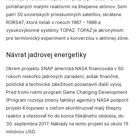
poháňaných malými reaktormi na štiepenie atómov. Sem
patrí 30 sovietskych prieskumných satelitov, skrátene
RORSAT, ktoré lietali v rokoch 1967 – 1988 a
vysokovýkonné systémy TOPAZ. TOPAZ je akronymom
pre termionický experiment s konverziou v aktívnej zóne.
Návrat jadrovej energetiky
Okrem projektu SNAP americká NASA financovala v 50.
rokoch niekoľko jadrových zariadení, avšak finančné,
politické a technické záležitosti pozastavili ďalší vývoj.
Pred tromi rokmi program Game Changing Development
(Program rozvoja zmeny taktiky) agentúry NASA podporil
projekt Kilopower s cieľom skonštruovať malý štiepny
reaktor a otestovať ho do konca fiškálneho obdobia, do
30. septembra 2017. Náklady na tento projekt sú okolo 15
miliónov USD.