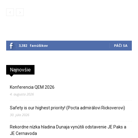
3,382
fanúšikov
PÁČI SA
Najnovšie
Konferencia QEM 2026
4. augusta 2026
Safety is our highest priority! (Pocta admirálovi Rickoverovi)
30. júla 2026
Rekordne nízka hladina Dunaja vynútili odstavenie JE Paks a
JE Cernavoda