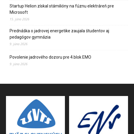
Startup Helion získal stámilióny na fúznu elektráreň pre
Microsoft
15. júna 2026
Prednáška o jadrovej energetike zaujala študentov aj
pedagógov gymnázia
9. júna 2026
Povolenie jadrového dozoru pre 4.blok EMO
9. júna 2026