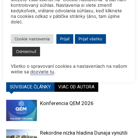
kontrolovaný súhlas. Nastavenia si viete zmeniť
kedykoľvek, vrátane odvolania súhlasu, keď kliknete
na cookies odkaz v pätičke stránky (áno, tam úplne
dole).
Cookie nastavenia
Prijať
Prijať všetko
Predchádzajúci článok
Ďalší článok
Odmietnuť
VZ SNUS 2023 a NUSIM 2023
Rumunsko odsúhlasilo
strategickú podporu pre dva
nové jadrové bloky
Všetko o spravovaní cookies a nastaveniach na našom
webe sa
dozviete tu
.
SÚVISIACE ČLÁNKY
VIAC OD AUTORA
Konferencia QEM 2026
Rekordne nízka hladina Dunaja vynútili