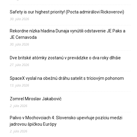
Safety is our highest priority! (Pocta admirálovi Rickoverovi)
30. júla 2026
Rekordne nízka hladina Dunaja vynútili odstavenie JE Paks a
JE Cernavoda
30. júla 2026
Dve britské atómky zostanú v prevádzke o dva roky dlhšie
27. júla 2026
SpaceX vyslal na obežnú dráhu satelit s tríciovým pohonom
13. júla 2026
Zomrel Miroslav Jakabovič
2. júla 2026
Palivo v Mochovciach 4: Slovensko upevňuje pozíciu medzi
jadrovou špičkou Európy
2. júla 2026