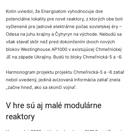
Kotin uviedol, že Energoatom vyhodnocuje dve
potenciálne lokality pre nové reaktory, z ktorých obe boli
vyčlenené pre jadrové elektrárne počas sovietskej éry –
Odesa na juhu krajiny a Čyhyryn na východe. Nebudú sa
však stavať skôr než pred dokončením dvoch nových
blokov Westinghouse AP1000 v existujúcej Chmeľnickej
JE na západe Ukrajiny. Budú to bloky Chmeľnická-5 a -6.
Harmonogram projektu projektu Chmeľnická-5 a -6 zatiaľ
nebol uvedený, jediná avizovaná informácia zatiaľ znela
„začne hneď, ako sa skončí vojna“.
V hre sú aj malé modulárne
reaktory