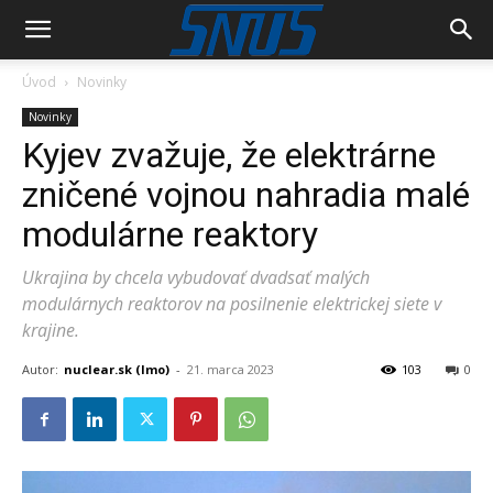
Úvod
Novinky
Novinky
Kyjev zvažuje, že elektrárne
zničené vojnou nahradia malé
modulárne reaktory
Ukrajina by chcela vybudovať dvadsať malých
modulárnych reaktorov na posilnenie elektrickej siete v
krajine.
Autor:
nuclear.sk (lmo)
-
21. marca 2023
103
0