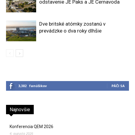
odstavenie JE Paks a JE Cernavoda
Dve britské atómky zostanú v
prevádzke o dva roky dlhšie
3,382
fanúšikov
PÁČI SA
Najnovšie
Konferencia QEM 2026
4. augusta 2026