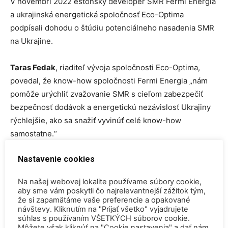
V novembri 2022 estónsky developer SMR Fermi Energia
a ukrajinská energetická spoločnosť Eco-Optima
podpísali dohodu o štúdiu potenciálneho nasadenia SMR
na Ukrajine.
Taras Fedak
, riaditeľ vývoja spoločnosti Eco-Optima,
povedal, že know-how spoločnosti Fermi Energia „nám
pomôže urýchliť zvažovanie SMR s cieľom zabezpečiť
bezpečnosť dodávok a energetickú nezávislosť Ukrajiny
rýchlejšie, ako sa snažiť vyvinúť celé know-how
samostatne.“
Nastavenie cookies
Fermi Energia, založená v roku 2019, stála v popredí
plánov nasadiť SMR v Estónsku.
Na našej webovej lokalite používame súbory cookie,
aby sme vám poskytli čo najrelevantnejší zážitok tým,
že si zapamätáme vaše preferencie a opakované
ZDROJ
Nucnet
návštevy. Kliknutím na "Prijať všetko" vyjadrujete
súhlas s používaním VŠETKÝCH súborov cookie.
TAGY
Fermi Energia
SMR
Ukrajina
Môžete však kliknúť na "Cookie nastavenia" a dať nám