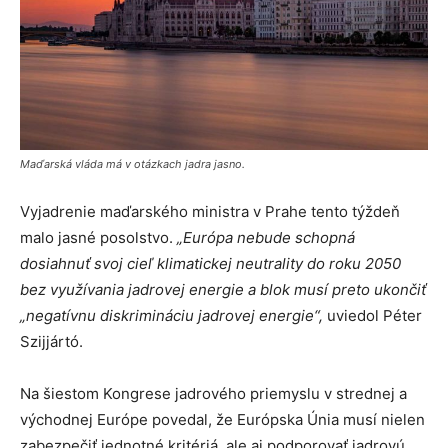
Maďarská vláda má v otázkach jadra jasno.
Vyjadrenie maďarského ministra v Prahe tento týždeň
malo jasné posolstvo.
„Európa nebude schopná
dosiahnuť svoj cieľ klimatickej neutrality do roku 2050
bez využívania jadrovej energie a blok musí preto ukončiť
„negatívnu diskrimináciu jadrovej energie“,
uviedol Péter
Szijjártó.
Na šiestom Kongrese jadrového priemyslu v strednej a
východnej Európe povedal, že Európska Únia musí nielen
zabezpečiť jednotné kritériá, ale aj podporovať jadrovú