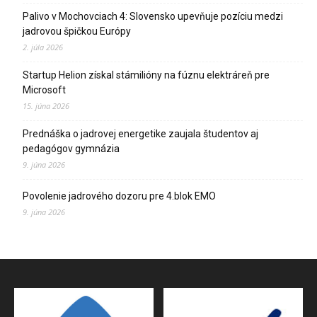
Palivo v Mochovciach 4: Slovensko upevňuje pozíciu medzi
jadrovou špičkou Európy
2. júla 2026
Startup Helion získal stámilióny na fúznu elektráreň pre
Microsoft
15. júna 2026
Prednáška o jadrovej energetike zaujala študentov aj
pedagógov gymnázia
9. júna 2026
Povolenie jadrového dozoru pre 4.blok EMO
9. júna 2026