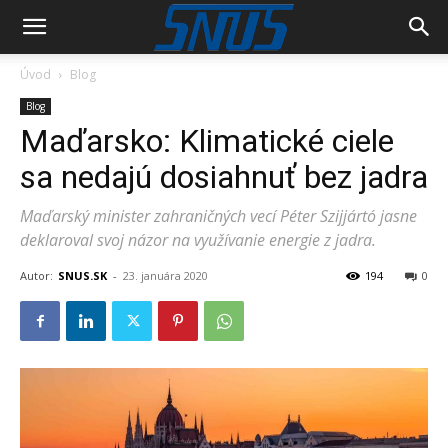
Úvod
Blog
Blog
Maďarsko: Klimatické ciele
sa nedajú dosiahnuť bez jadra
Maďarský minister zahraničných vecí Péter Szijjártó jasne
deklaroval svoj názor na využívanie energie z jadra.
Autor:
SNUS.SK
-
23. januára 2020
194
0