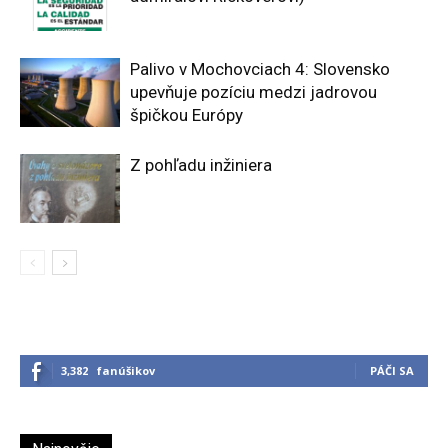
Palivo v Mochovciach 4: Slovensko
upevňuje pozíciu medzi jadrovou
špičkou Európy
Z pohľadu inžiniera
3,382
fanúšikov
PÁČI SA