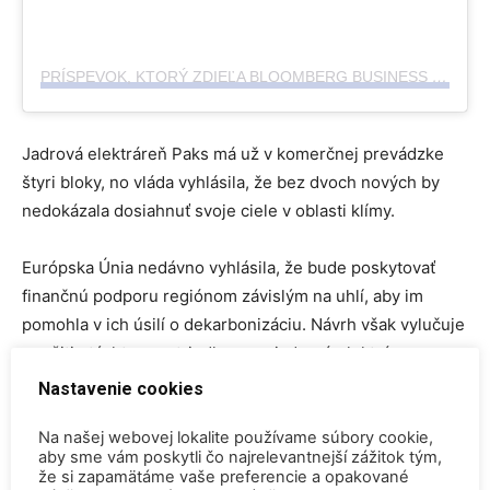
PRÍSPEVOK, KTORÝ ZDIEĽA BLOOMBERG BUSINESS (@BLOOMBERGBUSINESS)
Jadrová elektráreň Paks má už v komerčnej prevádzke
štyri bloky, no vláda vyhlásila, že bez dvoch nových by
nedokázala dosiahnuť svoje ciele v oblasti klímy.
Európska Únia nedávno vyhlásila, že bude poskytovať
finančnú podporu regiónom závislým na uhlí, aby im
pomohla v ich úsilí o dekarbonizáciu. Návrh však vylučuje
použitie týchto prostriedkov pre jadrové elektrárne.
Koncom minulého roka sa niekoľko členských štátov
Nastavenie cookies
vyjadrilo, že ak sa majú zaviazať k cieľom dekarbonizácie
do roku 2050, musia mať možnosť investovať do jadrovej
Na našej webovej lokalite používame súbory cookie,
aby sme vám poskytli čo najrelevantnejší zážitok tým,
energie.
že si zapamätáme vaše preferencie a opakované