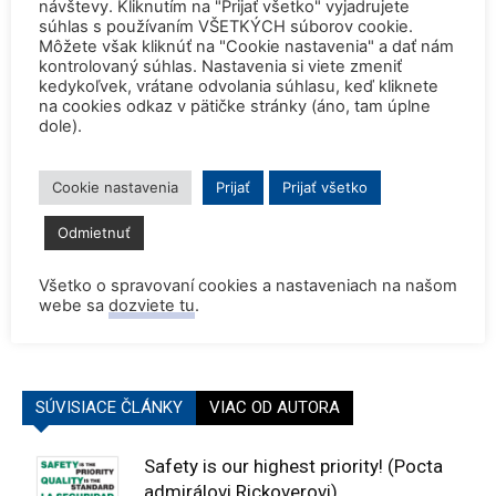
návštevy. Kliknutím na "Prijať všetko" vyjadrujete
súhlas s používaním VŠETKÝCH súborov cookie.
Môžete však kliknúť na "Cookie nastavenia" a dať nám
ZDROJ
NUCNET
kontrolovaný súhlas. Nastavenia si viete zmeniť
TAGY
Európa
Európska únia
jadro
Maďarsko
kedykoľvek, vrátane odvolania súhlasu, keď kliknete
na cookies odkaz v pätičke stránky (áno, tam úplne
dole).
Cookie nastavenia
Prijať
Prijať všetko
Odmietnuť
Predchádzajúci článok
Ďalší článok
Keby aktivistom skutočne šlo
Ruská plávajúca jadrová
Všetko o spravovaní cookies a nastaveniach na našom
webe sa
dozviete tu
.
o záchranu klímy, nehlásili by
elektráreň zaznamenáva prvé
sa k odstaveniu jadra
úspechy
SÚVISIACE ČLÁNKY
VIAC OD AUTORA
Safety is our highest priority! (Pocta
admirálovi Rickoverovi)