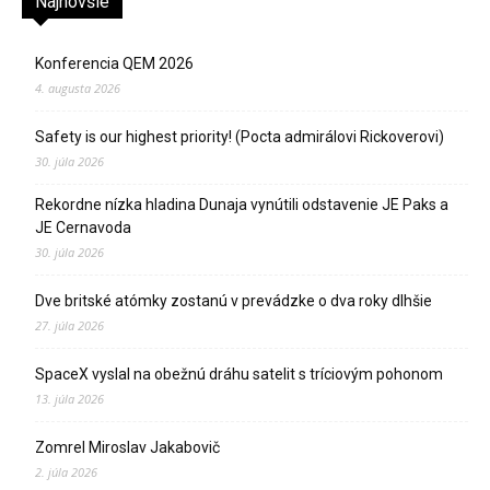
Najnovšie
Konferencia QEM 2026
4. augusta 2026
Safety is our highest priority! (Pocta admirálovi Rickoverovi)
30. júla 2026
Rekordne nízka hladina Dunaja vynútili odstavenie JE Paks a
JE Cernavoda
30. júla 2026
Dve britské atómky zostanú v prevádzke o dva roky dlhšie
27. júla 2026
SpaceX vyslal na obežnú dráhu satelit s tríciovým pohonom
13. júla 2026
Zomrel Miroslav Jakabovič
2. júla 2026