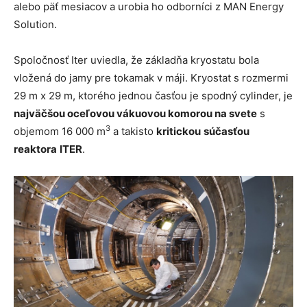
alebo päť mesiacov a urobia ho odborníci z MAN Energy
Solution.
Spoločnosť Iter uviedla, že základňa kryostatu bola
vložená do jamy pre tokamak v máji. Kryostat s rozmermi
29 m x 29 m, ktorého jednou časťou je spodný cylinder, je
najväčšou oceľovou vákuovou komorou na svete
s
3
objemom 16 000 m
a takisto
kritickou
súčasťou
reaktora
ITER
.