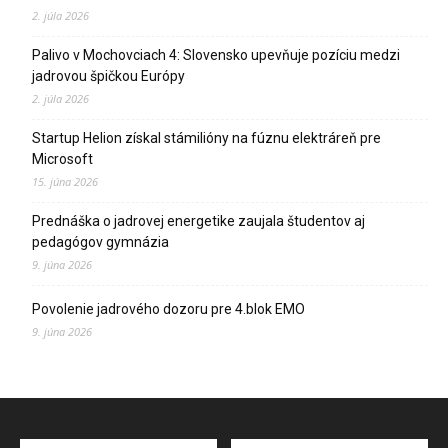
2. júla 2026
Palivo v Mochovciach 4: Slovensko upevňuje pozíciu medzi
jadrovou špičkou Európy
2. júla 2026
Startup Helion získal stámilióny na fúznu elektráreň pre
Microsoft
15. júna 2026
Prednáška o jadrovej energetike zaujala študentov aj
pedagógov gymnázia
9. júna 2026
Povolenie jadrového dozoru pre 4.blok EMO
9. júna 2026