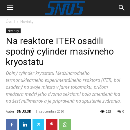
Úvod
Novinky
Novinky
Na reaktore ITER osadili
spodný cylinder masívneho
kryostatu
Dolný cylinder kryostatu Medzinárodného
termonukleárneho experimentálneho reaktora (ITER) bol
osadený na svoje miesto v jame tokamaku, pričom
medzera medzi jeho dvoma sekciami bola zmenšená iba
na šesť milimetrov a je pripravená na spustenie zvárania.
Autor:
SNUS.SK
-
9. septembra 2020
263
0