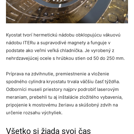
Kyostat tvorí hermetickú nádobu obklopujúcu vákuovú
nádobu ITERu a supravodivé magnety a funguje v
podstate ako veľmi veľká chladnička. Je vyrobený z
nehrdzavejúcej ocele s hrúbkou stien od 50 do 250 mm.
Príprava na zdvihnutie, premiestnenie a vloženie
spodného cylindra kryostatu trvala väčšiu časť týždňa.
Odborníci museli priestory najprv podrobiť laserovým
meraniam, prebehli tu aj inštalácie zložitého vybavenia,
pripojenie k mostovému žeriavu a skúšobný zdvih na
určenie rozsahu výchyliek.
Všetko si žiada svoj čas