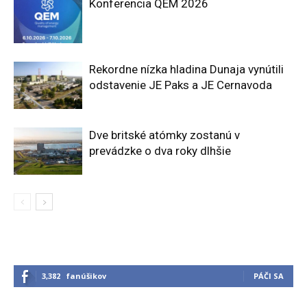
Konferencia QEM 2026
Rekordne nízka hladina Dunaja vynútili
odstavenie JE Paks a JE Cernavoda
Dve britské atómky zostanú v
prevádzke o dva roky dlhšie
3,382
fanúšikov
PÁČI SA