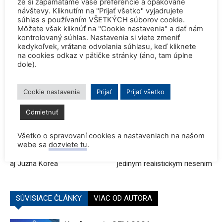
že si zapamätáme vaše preferencie a opakované
rovnakým dielom k zvyšku.
návštevy. Kliknutím na "Prijať všetko" vyjadrujete
súhlas s používaním VŠETKÝCH súborov cookie.
Môžete však kliknúť na "Cookie nastavenia" a dať nám
kontrolovaný súhlas. Nastavenia si viete zmeniť
ZDROJ
Nucnet
kedykoľvek, vrátane odvolania súhlasu, keď kliknete
TAGY
ITER
kryostat
tokamak
na cookies odkaz v pätičke stránky (áno, tam úplne
dole).
Cookie nastavenia
Prijať
Prijať všetko
Odmietnuť
Predchádzajúci článok
Ďalší článok
Všetko o spravovaní cookies a nastaveniach na našom
O verejné obstarávanie v
Aktivistka Zion Lights:
webe sa
dozviete tu
.
Dukovanoch sa bude uchádzať
Stratégia zahrňujúca jadro je
aj Južná Kórea
jediným realistickým riešením
SÚVISIACE ČLÁNKY
VIAC OD AUTORA