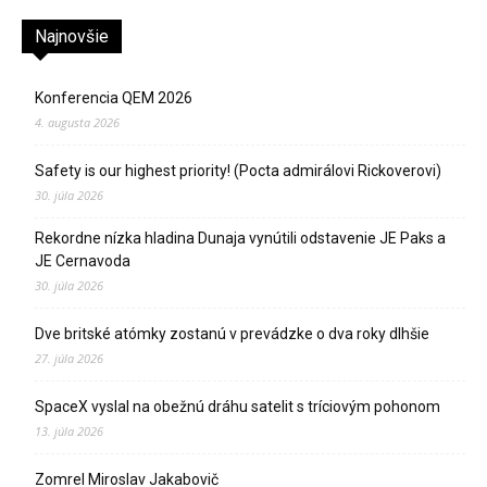
Najnovšie
Konferencia QEM 2026
4. augusta 2026
Safety is our highest priority! (Pocta admirálovi Rickoverovi)
30. júla 2026
Rekordne nízka hladina Dunaja vynútili odstavenie JE Paks a
JE Cernavoda
30. júla 2026
Dve britské atómky zostanú v prevádzke o dva roky dlhšie
27. júla 2026
SpaceX vyslal na obežnú dráhu satelit s tríciovým pohonom
13. júla 2026
Zomrel Miroslav Jakabovič