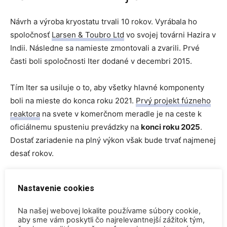
Návrh a výroba kryostatu trvali 10 rokov. Vyrábala ho
spoločnosť
Larsen & Toubro Ltd
vo svojej továrni Hazira v
Indii. Následne sa namieste zmontovali a zvarili. Prvé
časti boli spoločnosti Iter dodané v decembri 2015.
Tím Iter sa usiluje o to, aby všetky hlavné komponenty
boli na mieste do konca roku 2021.
Prvý projekt fúzneho
reaktora
na svete v komerčnom meradle je na ceste k
oficiálnemu spusteniu prevádzky na
konci roku 2025
.
Dostať zariadenie na plný výkon však bude trvať najmenej
desať rokov.
Hoci je ITER medzinárodným projektom, Európa prispieva
Nastavenie cookies
takmer polovicou odhadovaných nákladov na výstavbu za
20 miliárd €. Ďalších šesť členov podniku, t.j. Čína, India,
Na našej webovej lokalite používame súbory cookie,
Japonsko, Južná Kórea, Rusko a USA prispievajú
aby sme vám poskytli čo najrelevantnejší zážitok tým,