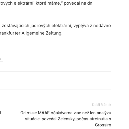
drových elektrární, ktoré máme,“ povedal na dni
 zostávajúcich jadrových elektrární, vyplýva z nedávno
ankfurter Allgemeine Zeitung.
o
Ďalší článok
9.
Od misie MAAE očakávame viac než len analýzu
situácie, povedal Zelenskyj počas stretnutia s
Grossim