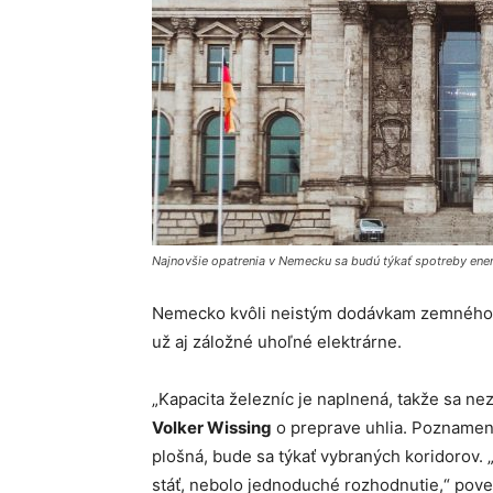
Najnovšie opatrenia v Nemecku sa budú týkať spotreby ener
Nemecko kvôli neistým dodávkam zemného p
už aj záložné uhoľné elektrárne.
„Kapacita železníc je naplnená, takže sa ne
Volker Wissing
o preprave uhlia. Poznamena
plošná, bude sa týkať vybraných koridorov.
stáť, nebolo jednoduché rozhodnutie,“ pov