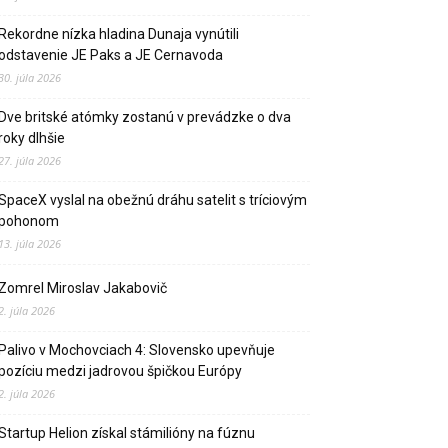
Rekordne nízka hladina Dunaja vynútili
odstavenie JE Paks a JE Cernavoda
30. júla 2026
Dve britské atómky zostanú v prevádzke o dva
roky dlhšie
27. júla 2026
SpaceX vyslal na obežnú dráhu satelit s tríciovým
pohonom
13. júla 2026
Zomrel Miroslav Jakabovič
2. júla 2026
Palivo v Mochovciach 4: Slovensko upevňuje
pozíciu medzi jadrovou špičkou Európy
2. júla 2026
Startup Helion získal stámilióny na fúznu