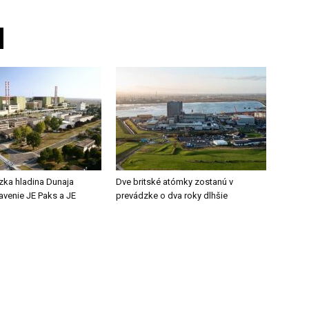
zka hladina Dunaja
Dve britské atómky zostanú v
tavenie JE Paks a JE
prevádzke o dva roky dlhšie