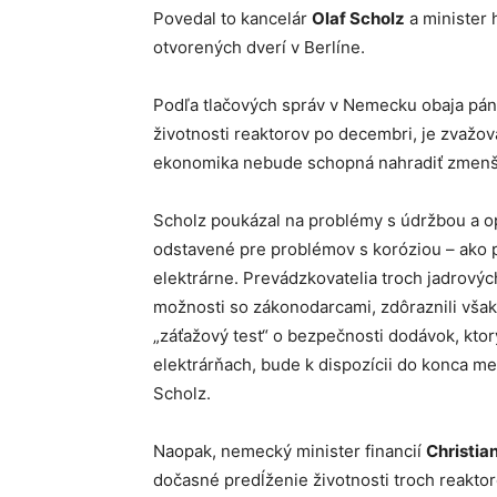
Povedal to kancelár
Olaf Scholz
a minister
otvorených dverí v Berlíne.
Podľa tlačových správ v Nemecku obaja páni
životnosti reaktorov po decembri, je zvažov
ekonomika nebude schopná nahradiť zmenš
Scholz poukázal na problémy s údržbou a op
odstavené pre problémov s koróziou – ako p
elektrárne. Prevádzkovatelia troch jadrových 
možnosti so zákonodarcami, zdôraznili vša
„záťažový test“ o bezpečnosti dodávok, kt
elektrárňach, bude k dispozícii do konca m
Scholz.
Naopak, nemecký minister financií
Christia
dočasné predĺženie životnosti troch reakto