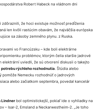
 hospodárstva Robert Habeck na vládnom dni
 zdôraznili, že hoci existuje možnosť predĺženia
aná len kvôli rastúcim obavám, že najväčšia európska
ujúce sa zásoby zemného plynu. z Ruska.
ravami vo Francúzsku – kde boli elektrárne
ripomienku problémov, ktorým čelia staršie jadrové
elektrární uviedli, že sú otvorení diskusii o takejto
k
potrebu rýchleho rozhodnutia
. Štúdia alebo
orý pomôže Nemecku rozhodnúť o jadrových
esiaca alebo začiatkom septembra, povedal kancelár
n Lindner
bol optimistickejší, pokiaľ ide o vyhliadky na
rov – Isar-2, Emsland a Neckarwestheim-2. „Je toho