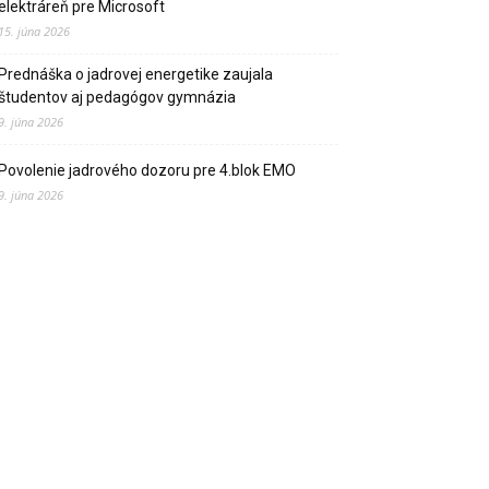
elektráreň pre Microsoft
15. júna 2026
Prednáška o jadrovej energetike zaujala
študentov aj pedagógov gymnázia
9. júna 2026
Povolenie jadrového dozoru pre 4.blok EMO
9. júna 2026