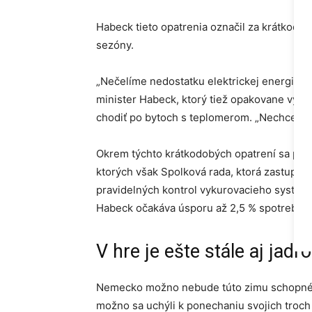
Habeck tieto opatrenia označil za krátkodob
sezóny.
„Nečelíme nedostatku elektrickej energie, 
minister Habeck, ktorý tiež opakovane vyzval
chodiť po bytoch s teplomerom. „Nechceme n
Okrem týchto krátkodobých opatrení sa prip
ktorých však Spolková rada, ktorá zastupuj
pravidelných kontrol vykurovacieho systém
Habeck očakáva úsporu až 2,5 % spotreby p
V hre je ešte stále aj jadro
Nemecko možno nebude túto zimu schopné 
možno sa uchýli k ponechaniu svojich troch 