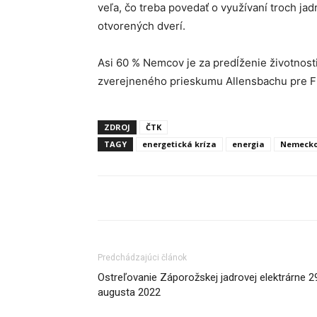
veľa, čo treba povedať o využívaní troch ja
otvorených dverí.
Asi 60 % Nemcov je za predĺženie životnosti
zverejneného prieskumu Allensbachu pre Fr
ZDROJ
ČTK
TAGY
energetická kríza
energia
Nemeck
Predchádzajúci článok
Ostreľovanie Záporožskej jadrovej elektrárne 2
augusta 2022