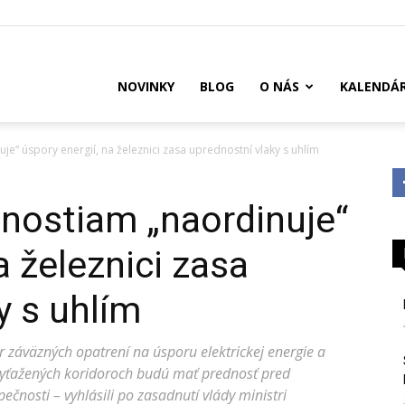
US
NOVINKY
BLOG
O NÁS
KALENDÁ
 úspory energií, na železnici zasa uprednostní vlaky s uhlím
ostiam „naordinuje“
a železnici zasa
y s uhlím
 záväzných opatrení na úsporu elektrickej energie a
 vyťažených koridoroch budú mať prednosť pred
ečnosti – vyhlásili po zasadnutí vlády ministri