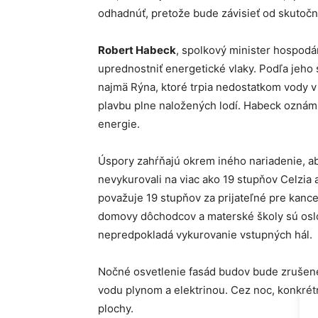
odhadnúť, pretože bude závisieť od skutočne
Robert Habeck
, spolkový minister hospodá
uprednostniť energetické vlaky. Podľa jeho 
najmä Rýna, ktoré trpia nedostatkom vody v
plavbu plne naložených lodí. Habeck oznámil
energie.
Úspory zahŕňajú okrem iného nariadenie, ab
nevykurovali na viac ako 19 stupňov Celzia 
považuje 19 stupňov za prijateľné pre kance
domovy dôchodcov a materské školy sú oslo
nepredpokladá vykurovanie vstupných hál.
Nočné osvetlenie fasád budov bude zrušené
vodu plynom a elektrinou. Cez noc, konkrét
plochy.