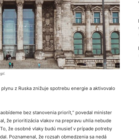
gií.
lynu z Ruska znižuje spotrebu energie a aktivovalo
zaobídeme bez stanovenia priorít,“ povedal minister
l, že prioritizácia vlakov na prepravu uhlia nebude
 „To, že osobné vlaky budú musieť v prípade potreby
edal. Poznamenal, že rozsah obmedzenia sa nedá