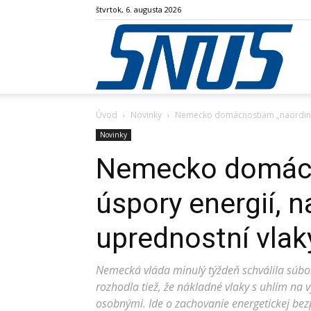
štvrtok, 6. augusta 2026
SN
Úvod
Novinky
Nemecko domácnostiam „naordinuje“
Novinky
Nemecko domácn
úspory energií, n
uprednostní vlak
Nemecká vláda minulý týždeň schválila súbor
rozhodla tiež, že nákladné vlaky s uhlím na
osobnými. Ide o zachovanie energetickej bezp