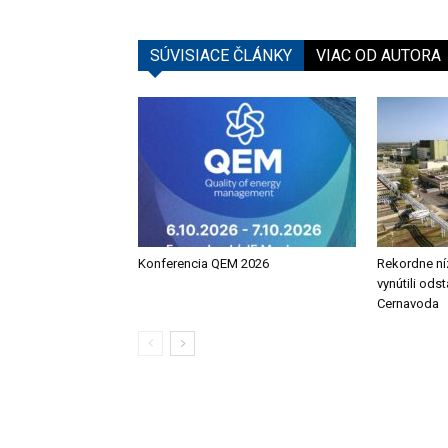
SÚVISIACE ČLÁNKY
VIAC OD AUTORA
Konferencia QEM 2026
Rekordne ní
vynútili ods
Cernavoda