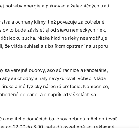
j potreby energie a plánovania železničných tratí.
rstva a ochrany klímy, tiež považuje za potrebné
slov to bude závisieť aj od stavu nemeckých riek,
 dôsledku sucha. Nízka hladina rieky neumožňuje
, že vláda súhlasila s balíkom opatrení na úsporu
y sa verejné budovy, ako sú radnice a kancelárie,
a aby sa chodby a haly nevykurovali vôbec. Vláda
lárske a iné fyzicky náročné profesie. Nemocnice,
bodené od dane, ale napríklad v školách sa
 a majitelia domácich bazénov nebudú môcť ohrievať
ne od 22:00 do 6:00, nebudú osvetlené ani reklamné