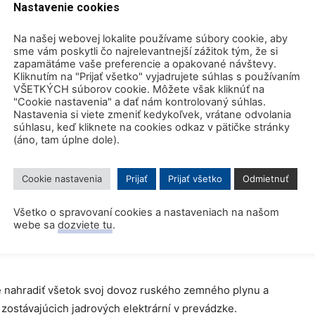
Nastavenie cookies
é a budú platiť šesť mesiacov, teda počas vykurovacej
Na našej webovej lokalite používame súbory cookie, aby
sme vám poskytli čo najrelevantnejší zážitok tým, že si
zapamätáme vaše preferencie a opakované návštevy.
Kliknutím na "Prijať všetko" vyjadrujete súhlas s používaním
ale bojujeme s prudkým nárastom jej cien,“ povedal
VŠETKÝCH súborov cookie. Môžete však kliknúť na
 verejnosť, aby šetrila, ale dodal, že vláda nebude
"Cookie nastavenia" a dať nám kontrolovaný súhlas.
Nastavenia si viete zmeniť kedykoľvek, vrátane odvolania
ikomu merať teplotu v spálni,“ povedal.
súhlasu, keď kliknete na cookies odkaz v pätičke stránky
(áno, tam úplne dole).
ravuje aj súbor strednodobých úsporných opatrení, o
e regióny Nemecka, ešte nerozhodla. Tu sa počas
Cookie nastavenia
Prijať
Prijať všetko
Odmietnuť
u plánujú povinné úpravy vykurovacieho systému.
lynu.
Všetko o spravovaní cookies a nastaveniach na našom
webe sa
dozviete tu
.
nahradiť všetok svoj dovoz ruského zemného plynu a
zostávajúcich jadrových elektrární v prevádzke.