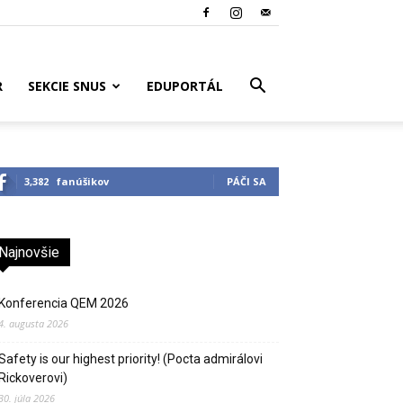
R
SEKCIE SNUS
EDUPORTÁL
3,382
fanúšikov
PÁČI SA
Najnovšie
Konferencia QEM 2026
4. augusta 2026
Safety is our highest priority! (Pocta admirálovi
Rickoverovi)
30. júla 2026