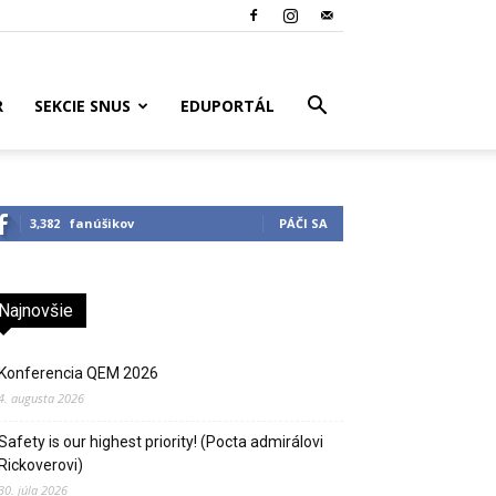
R
SEKCIE SNUS
EDUPORTÁL
3,382
fanúšikov
PÁČI SA
Najnovšie
Konferencia QEM 2026
4. augusta 2026
Safety is our highest priority! (Pocta admirálovi
Rickoverovi)
30. júla 2026