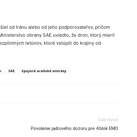
išiel od Iránu alebo od jeho podporovateľov, pričom
Ministerstvo obrany SAE uviedlo, že dron, ktorý mieril
zpilotných letúnov, ktoré vstúpili do krajiny od
h
SAE
Spojené arabské emiráty
Ďalší článok
Povolenie jadrového dozoru pre 4.blok EMO