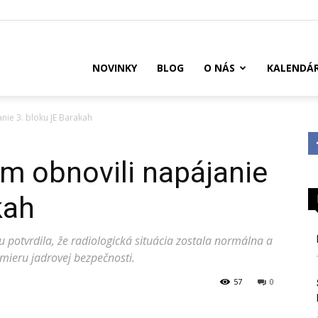
US
NOVINKY
BLOG
O NÁS
KALENDÁ
ie 3. bloku JE Barakah
m obnovili napájanie
kah
potvrdila, že radiologická situácia zostala normálna a
 mieru jadrovej bezpečnosti.
57
0