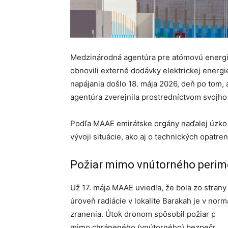
Medzinárodná agentúra pre atómovú energi
obnovili externé dodávky elektrickej energi
napájania došlo 18. mája 2026, deň po tom, a
agentúra zverejnila prostredníctvom svojho
Podľa MAAE emirátske orgány naďalej úzko 
vývoji situácie, ako aj o technických opatre
Požiar mimo vnútorného perim
Už 17. mája MAAE uviedla, že bola zo stra
úroveň radiácie v lokalite Barakah je v no
zranenia. Útok dronom spôsobil požiar pomo
mimo chráneného (vnútorného) bezpečnostn