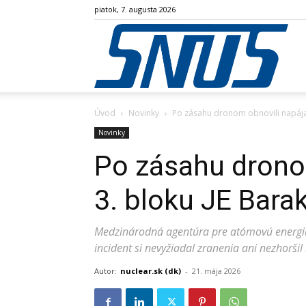
piatok, 7. augusta 2026
SN
Úvod
Novinky
Po zásahu dronom obnovili napájan
Novinky
Po zásahu drono
3. bloku JE Bara
Medzinárodná agentúra pre atómovú energiu 
incident si nevyžiadal zranenia ani nezhoršil
Autor:
nuclear.sk (dk)
-
21. mája 2026