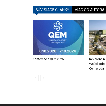
SÚVISIACE ČLÁNKY
VIAC OD AUTORA
Konferencia QEM 2026
Rekordne ní
vynútili ods
Cernavoda