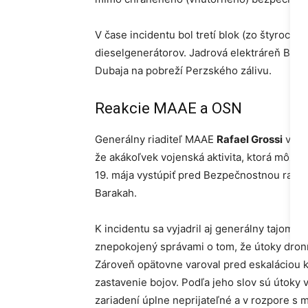
V čase incidentu bol tretí blok (zo štyroch 
dieselgenerátorov. Jadrová elektráreň Bar
Dubaja na pobreží Perzského zálivu.
Reakcie MAAE a OSN
Generálny riaditeľ MAAE
Rafael Grossi
v rea
že akákoľvek vojenská aktivita, ktorá môže 
19. mája vystúpiť pred Bezpečnostnou radou 
Barakah.
K incidentu sa vyjadril aj generálny tajomn
znepokojený správami o tom, že útoky dronmi
Zároveň opätovne varoval pred eskaláciou k
zastavenie bojov. Podľa jeho slov sú útoky v 
zariadení úplne neprijateľné a v rozpore 