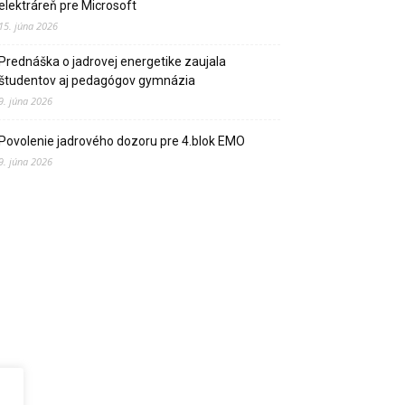
elektráreň pre Microsoft
15. júna 2026
Prednáška o jadrovej energetike zaujala
študentov aj pedagógov gymnázia
9. júna 2026
Povolenie jadrového dozoru pre 4.blok EMO
9. júna 2026