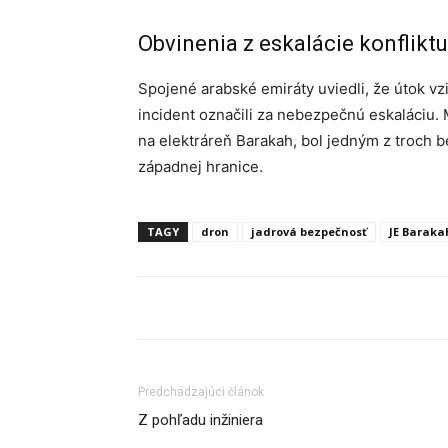
Obvinenia z eskalácie konfliktu
Spojené arabské emiráty uviedli, že útok vz
incident označili za nebezpečnú eskaláciu. 
na elektráreň Barakah, bol jedným z troch be
západnej hranice.
TAGY
dron
jadrová bezpečnosť
JE Baraka
Predchádzajúci článok
Z pohľadu inžiniera