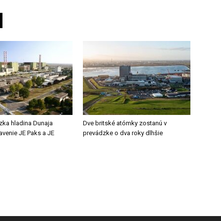
zka hladina Dunaja
Dve britské atómky zostanú v
tavenie JE Paks a JE
prevádzke o dva roky dlhšie