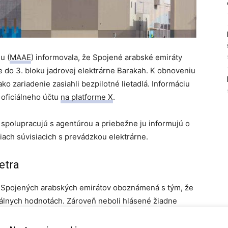
u (
MAAE
) informovala, že Spojené arabské emiráty
e do 3. bloku jadrovej elektrárne Barakah. K obnoveniu
ko zariadenie zasiahli bezpilotné lietadlá. Informáciu
 oficiálneho účtu
na platforme X
.
spolupracujú s agentúrou a priebežne ju informujú o
niach súvisiacich s prevádzkou elektrárne.
etra
ny Spojených arabských emirátov oboznámená s tým, že
rmálnych hodnotách. Zároveň neboli hlásené žiadne
cného elektrického zariadenia, ktoré sa nachádzalo
ého perimetra jadrovej elektrárne.