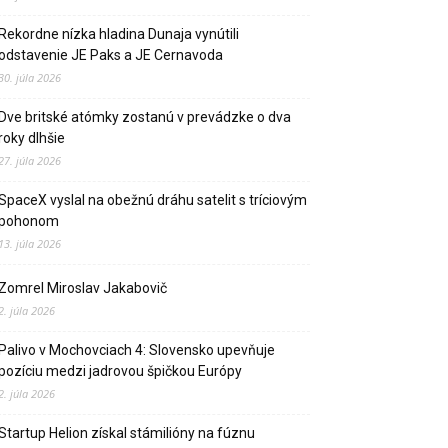
Rekordne nízka hladina Dunaja vynútili
odstavenie JE Paks a JE Cernavoda
30. júla 2026
Dve britské atómky zostanú v prevádzke o dva
roky dlhšie
27. júla 2026
SpaceX vyslal na obežnú dráhu satelit s tríciovým
pohonom
13. júla 2026
Zomrel Miroslav Jakabovič
2. júla 2026
Palivo v Mochovciach 4: Slovensko upevňuje
pozíciu medzi jadrovou špičkou Európy
2. júla 2026
Startup Helion získal stámilióny na fúznu