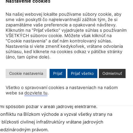
Nastavenie cookies
Na našej webovej lokalite používame súbory cookie, aby
blokov v lokalite) elektrárne napájaný z núdzových
sme vám poskytli čo najrelevantnejší zážitok tým, že si
akah sa nachádza približne 140 km juhozápadne od
zapamätáme vaše preferencie a opakované návštevy.
Kliknutím na "Prijať všetko" vyjadrujete súhlas s používaním
VŠETKÝCH súborov cookie. Môžete však kliknúť na
"Cookie nastavenia" a dať nám kontrolovaný súhlas.
Nastavenia si viete zmeniť kedykoľvek, vrátane odvolania
súhlasu, keď kliknete na cookies odkaz v pätičke stránky
(áno, tam úplne dole).
kcii na udalosť vyjadril vážne znepokojenie. Zdôraznil,
ohroziť jadrovú bezpečnosť, je neprijateľná. Grossi má
Cookie nastavenia
Prijať
Prijať všetko
Odmietnuť
OSN, kde má informovať o situácii v elektrárni
Všetko o spravovaní cookies a nastaveniach na našom
webe sa
dozviete tu
.
ík OSN
António Guterres
. Uviedol, že je hlboko
 spôsobili požiar v areáli jadrovej elektrárne.
onfliktu na Blízkom východe a vyzval všetky strany na
blízkosti civilnej infraštruktúry vrátane jadrových
s medzinárodným právom.