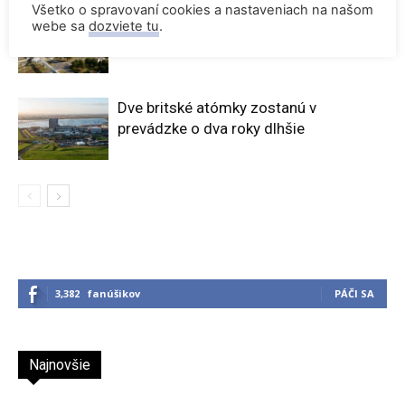
Všetko o spravovaní cookies a nastaveniach na našom
Rekordne nízka hladina Dunaja vynútili
webe sa
dozviete tu
.
odstavenie JE Paks a JE Cernavoda
Dve britské atómky zostanú v
prevádzke o dva roky dlhšie
3,382
fanúšikov
PÁČI SA
Najnovšie