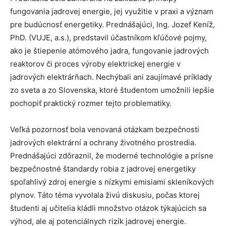
fungovania jadrovej energie, jej využitie v praxi a význam
pre budúcnosť energetiky. Prednášajúci, Ing. Jozef Keníž,
PhD. (VUJE, a.s.), predstavil účastníkom kľúčové pojmy,
ako je štiepenie atómového jadra, fungovanie jadrových
reaktorov či proces výroby elektrickej energie v
jadrových elektrárňach. Nechýbali ani zaujímavé príklady
zo sveta a zo Slovenska, ktoré študentom umožnili lepšie
pochopiť praktický rozmer tejto problematiky.
Veľká pozornosť bola venovaná otázkam bezpečnosti
jadrových elektrární a ochrany životného prostredia.
Prednášajúci zdôraznil, že moderné technológie a prísne
bezpečnostné štandardy robia z jadrovej energetiky
spoľahlivý zdroj energie s nízkymi emisiami skleníkových
plynov. Táto téma vyvolala živú diskusiu, počas ktorej
študenti aj učitelia kládli množstvo otázok týkajúcich sa
výhod, ale aj potenciálnych rizík jadrovej energie.