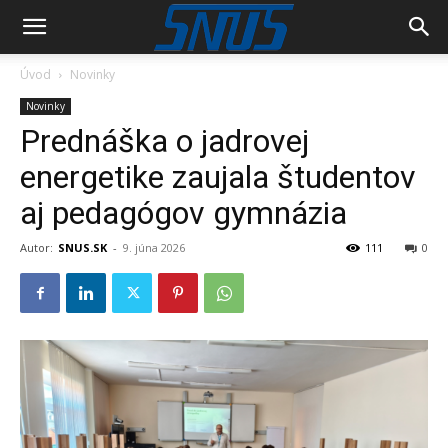
Úvod
Novinky
Novinky
Prednáška o jadrovej
energetike zaujala študentov
aj pedagógov gymnázia
Autor:
SNUS.SK
-
9. júna 2026
111
0