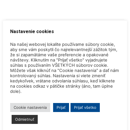
Nastavenie cookies
Na našej webovej lokalite používame súbory cookie,
aby sme vám poskytli čo najrelevantnejší zážitok tým,
Predchádzajúci článok
Ďalší článok
že si zapamätáme vaše preferencie a opakované
návštevy. Kliknutím na "Prijať všetko" vyjadrujete
Povolenie jadrového dozoru
Startup Helion získal
súhlas s používaním VŠETKÝCH súborov cookie.
pre 4.blok EMO
stámilióny na fúznu elektráreň
Môžete však kliknúť na "Cookie nastavenia" a dať nám
pre Microsoft
kontrolovaný súhlas. Nastavenia si viete zmeniť
kedykoľvek, vrátane odvolania súhlasu, keď kliknete
na cookies odkaz v pätičke stránky (áno, tam úplne
dole).
SÚVISIACE ČLÁNKY
VIAC OD AUTORA
Cookie nastavenia
Prijať
Prijať všetko
Konferencia QEM 2026
Odmietnuť