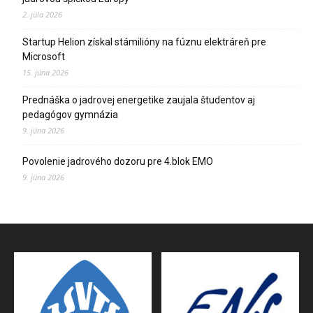
2. júla 2026
Startup Helion získal stámilióny na fúznu elektráreň pre
Microsoft
15. júna 2026
Prednáška o jadrovej energetike zaujala študentov aj
pedagógov gymnázia
9. júna 2026
Povolenie jadrového dozoru pre 4.blok EMO
9. júna 2026