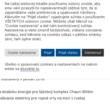
Na našej webovej lokalite používame súbory cookie, aby
sme vám poskytli čo najrelevantnejší zážitok tým, že si
zapamätáme vaše preferencie a opakované návštevy.
merčnú prevádzku v Peveku do konca roku 2019. Bude
Kliknutím na "Prijať všetko" vyjadrujete súhlas s používaním
VŠETKÝCH súborov cookie. Môžete však kliknúť na
kovodnými reaktormi, ktoré môžu dodávať energiu, teplo
"Cookie nastavenia" a dať nám kontrolovaný súhlas.
astí Ruska.
Nastavenia si viete zmeniť kedykoľvek, vrátane odvolania
súhlasu, keď kliknete na cookies odkaz v pätičke stránky
(áno, tam úplne dole).
ergoatom uviedol, že zariadenie bude použité na
ová elektráreň (JE) Bilibino natrvalo vyradená
Cookie nastavenia
Prijať
Prijať všetko
Odmietnuť
ročia.
Všetko o spravovaní cookies a nastaveniach na našom
 svete – má tri komerčné vodou chladené grafitové
webe sa
dozviete tu
.
 čistý výkon 11 MW. Spustené boli v rokoch 1975, 1976
o odstavený v januári 2019.
a dodávku energie pre ťažobný komplex Chaun-Bilibin
odávanie elektriny pre ropné vrty na mori v ruskej