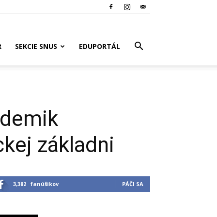
R
SEKCIE SNUS
EDUPORTÁL
ademik
kej základni
3,382
fanúšikov
PÁČI SA