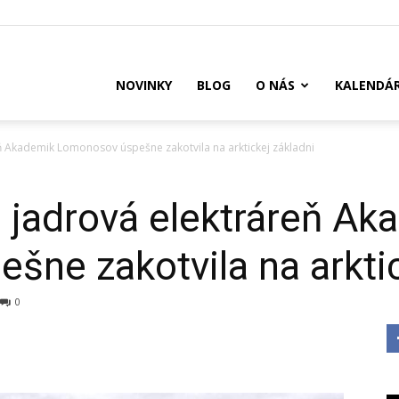
US
NOVINKY
BLOG
O NÁS
KALENDÁ
ň Akademik Lomonosov úspešne zakotvila na arktickej základni
 jadrová elektráreň Ak
ne zakotvila na arktic
0