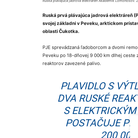
Ruská plávajúca jadrová elektráreň Akademik Lomonosov. 
Ruská prvá plávajúca jadrová elektráreň 
svojej základni v Peveku, arktickom prís
oblasti Čukotka.
PJE sprevádzaná ľadoborcom a dvomi remor
Peveku po 18-dňovej 9 000 km dlhej ceste 
reaktorov zavezené palivo.
PLAVIDLO S VÝT
DVA RUSKÉ REAK
S ELEKTRICKÝM
POSTAČUJE PRE
200 000