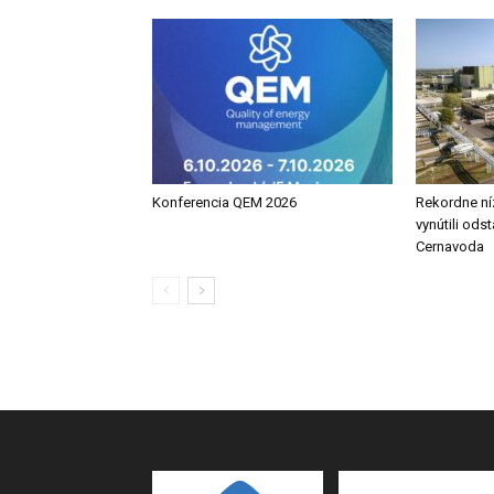
Konferencia QEM 2026
Rekordne ní
vynútili ods
Cernavoda