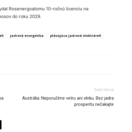
vydal Rosenergoatomu 10-ročnú licenciu na
nosov do roku 2029.
eň
jadrová energetika
plávajúca jadrová elektráreň
Ďalší článok
ka
Austrália: Neporučíme vetru ani slnku. Bez jadra
prosperitu nečakajte