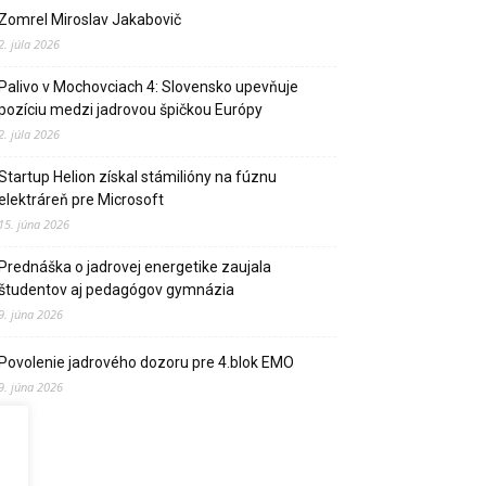
Zomrel Miroslav Jakabovič
2. júla 2026
Palivo v Mochovciach 4: Slovensko upevňuje
pozíciu medzi jadrovou špičkou Európy
2. júla 2026
Startup Helion získal stámilióny na fúznu
elektráreň pre Microsoft
15. júna 2026
Prednáška o jadrovej energetike zaujala
študentov aj pedagógov gymnázia
9. júna 2026
Povolenie jadrového dozoru pre 4.blok EMO
9. júna 2026