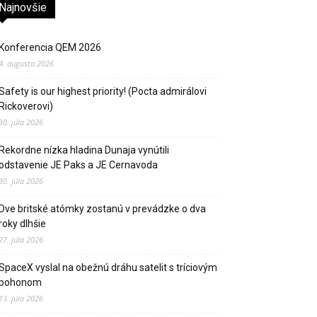
Najnovšie
Konferencia QEM 2026
4. augusta 2026
Safety is our highest priority! (Pocta admirálovi
Rickoverovi)
30. júla 2026
Rekordne nízka hladina Dunaja vynútili
odstavenie JE Paks a JE Cernavoda
30. júla 2026
Dve britské atómky zostanú v prevádzke o dva
roky dlhšie
27. júla 2026
SpaceX vyslal na obežnú dráhu satelit s tríciovým
pohonom
13. júla 2026