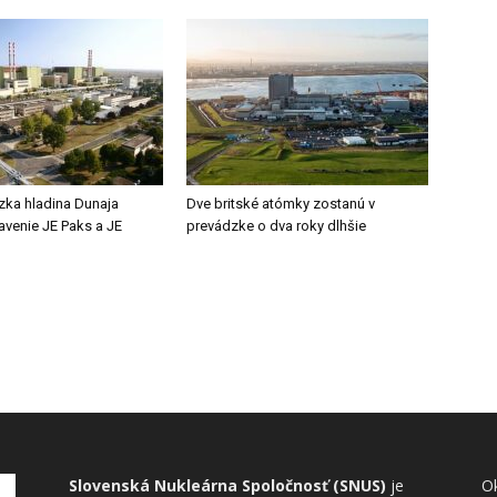
zka hladina Dunaja
Dve britské atómky zostanú v
tavenie JE Paks a JE
prevádzke o dva roky dlhšie
Slovenská Nukleárna Spoločnosť (SNUS)
je
Ok