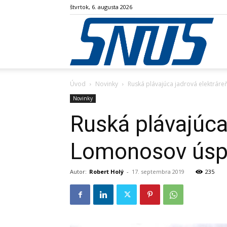
štvrtok, 6. augusta 2026
SN
Úvod
Novinky
Ruská plávajúca jadrová elektráre
Novinky
Ruská plávajúca
Lomonosov úspeš
Autor:
Robert Holý
-
17. septembra 2019
235