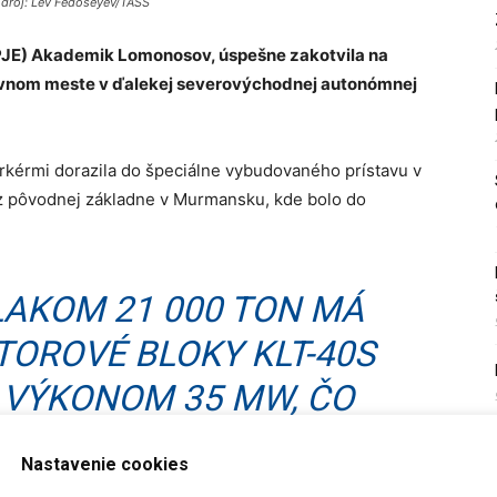
Zdroj: Lev Fedoseyev/TASS
(PJE) Akademik Lomonosov, úspešne zakotvila na
tavnom meste v ďalekej severovýchodnej autonómnej
kérmi dorazila do špeciálne vybudovaného prístavu v
z pôvodnej základne v Murmansku, kde bolo do
LAKOM 21 000 TON MÁ
TOROVÉ BLOKY KLT-40S
 VÝKONOM 35 MW, ČO
 MESTO S PRIBLIŽNE
Nastavenie cookies
 OBYVATEĽMI.