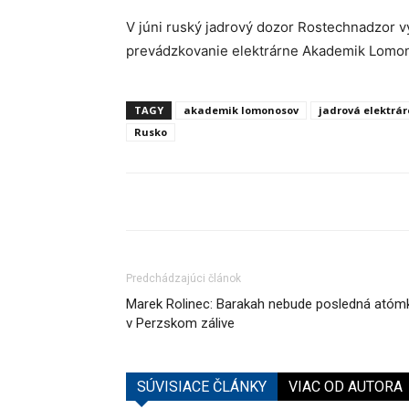
V júni ruský jadrový dozor Rostechnadzor 
prevádzkovanie elektrárne Akademik Lomo
TAGY
akademik lomonosov
jadrová elektrár
Rusko
Predchádzajúci článok
Marek Rolinec: Barakah nebude posledná atóm
v Perzskom zálive
SÚVISIACE ČLÁNKY
VIAC OD AUTORA