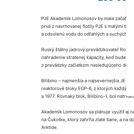
PJE Akademik Lomonosov by mala začať ko
prvá z navrhovanej flotily PJE s malými tla
a odsolenú vodu do odľahlých a suchých obl
Ruský štátny jadrový prevádzkovateľ Rosen
nahradenie stratenej kapacity, keď bude jadr
z prevádzky začiatkom nasledujúceho desať
Bilibino – najmenšia a najsevernejšia JE na
reaktorové bloky EGP-6, z ktorých každý má
a 1977. Rovnaký blok, Bilibino-1, bol natrval
Akademik Lomonosov sa plánuje využiť aj n
na Čukotke, ktorý zahŕňa zlaté bane, a na d
Arktíde.