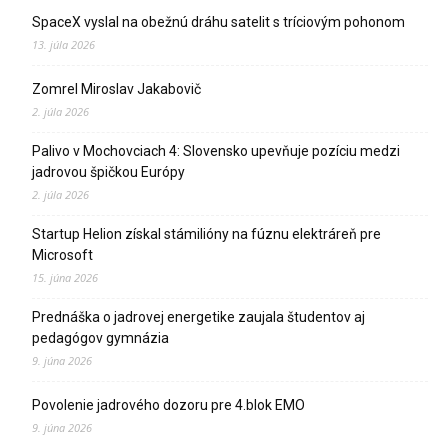
SpaceX vyslal na obežnú dráhu satelit s tríciovým pohonom
13. júla 2026
Zomrel Miroslav Jakabovič
2. júla 2026
Palivo v Mochovciach 4: Slovensko upevňuje pozíciu medzi
jadrovou špičkou Európy
2. júla 2026
Startup Helion získal stámilióny na fúznu elektráreň pre
Microsoft
15. júna 2026
Prednáška o jadrovej energetike zaujala študentov aj
pedagógov gymnázia
9. júna 2026
Povolenie jadrového dozoru pre 4.blok EMO
9. júna 2026