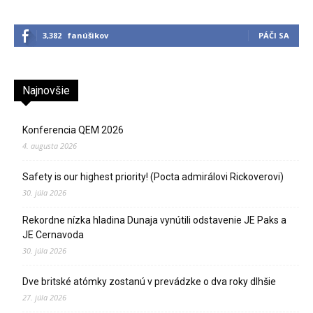
3,382
fanúšikov
PÁČI SA
Najnovšie
Konferencia QEM 2026
4. augusta 2026
Safety is our highest priority! (Pocta admirálovi Rickoverovi)
30. júla 2026
Rekordne nízka hladina Dunaja vynútili odstavenie JE Paks a
JE Cernavoda
30. júla 2026
Dve britské atómky zostanú v prevádzke o dva roky dlhšie
27. júla 2026