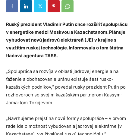
Ruský prezident Vladimir Putin chce rozšíriť spoluprácu
v energetike medzi Moskvou a Kazachstanom. Plánuje
vybudovať novú jadrovú elektráreň (JE) v krajine s
využitím ruskej technológie. Informovala o tom štátna
tlačová agentúra TASS.
„Spolupráca sa rozvíja v oblasti jadrovej energie a na
ťaženie a obohacovanie uránu existuje šesť rusko-
kazašských podnikov,“ povedal ruský prezident Putin po
rozhovoroch so svojim kazašským partnerom Kassym-
Jomartom Tokajevom.
„Navrhujeme prejsť na nové formy spolupráce – v prvom
rade ide o možnosť vybudovania jadrovej elektrárne [v
Kazachstane], využívajúcej ruskú technológiu.“