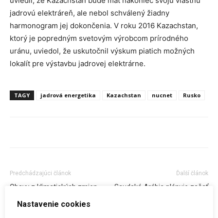
uviedli, že Kazachstan bude mať nakoniec svoju vlastnú
jadrovú elektráreň, ale nebol schválený žiadny
harmonogram jej dokončenia. V roku 2016 Kazachstan,
ktorý je popredným svetovým výrobcom prírodného
uránu, uviedol, že uskutočnil výskum piatich možných
lokalít pre výstavbu jadrovej elektrárne.
TAGY
jadrová energetika
Kazachstan
nucnet
Rusko
Predchádzajúci článok
Ďalší článok
Obavy z klimatických zmien
Saudská Arábia plánuje začať
podporujú jadrovú energiu vo
budovať jadrové elektrárne v
Nastavenie cookies
Fínsku
roku 2020