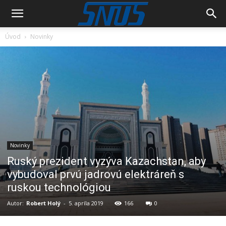
Úvod
Novinky
Novinky
Ruský prezident vyzýva Kazachstan, aby
vybudoval prvú jadrovú elektráreň s
ruskou technológiou
Autor:
Robert Holý
-
5. apríla 2019
166
0