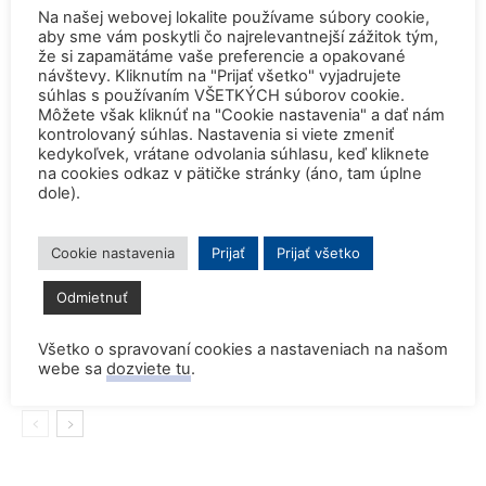
Na našej webovej lokalite používame súbory cookie,
aby sme vám poskytli čo najrelevantnejší zážitok tým,
SÚVISIACE ČLÁNKY
VIAC OD AUTORA
že si zapamätáme vaše preferencie a opakované
návštevy. Kliknutím na "Prijať všetko" vyjadrujete
súhlas s používaním VŠETKÝCH súborov cookie.
Konferencia QEM 2026
Môžete však kliknúť na "Cookie nastavenia" a dať nám
kontrolovaný súhlas. Nastavenia si viete zmeniť
kedykoľvek, vrátane odvolania súhlasu, keď kliknete
na cookies odkaz v pätičke stránky (áno, tam úplne
dole).
Rekordne nízka hladina Dunaja vynútili
odstavenie JE Paks a JE Cernavoda
Cookie nastavenia
Prijať
Prijať všetko
Odmietnuť
Dve britské atómky zostanú v
prevádzke o dva roky dlhšie
Všetko o spravovaní cookies a nastaveniach na našom
webe sa
dozviete tu
.