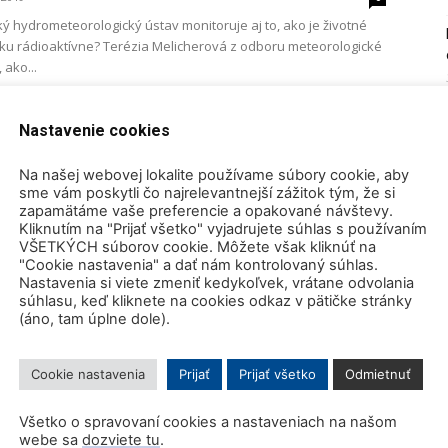
ký hydrometeorologický ústav monitoruje aj to, ako je životné
ku rádioaktívne? Terézia Melicherová z odboru meteorologické
 ako...
Nastavenie cookies
Na našej webovej lokalite používame súbory cookie, aby
sme vám poskytli čo najrelevantnejší zážitok tým, že si
zapamätáme vaše preferencie a opakované návštevy.
Kliknutím na "Prijať všetko" vyjadrujete súhlas s používaním
VŠETKÝCH súborov cookie. Môžete však kliknúť na
"Cookie nastavenia" a dať nám kontrolovaný súhlas.
Nastavenia si viete zmeniť kedykoľvek, vrátane odvolania
súhlasu, keď kliknete na cookies odkaz v pätičke stránky
(áno, tam úplne dole).
Cookie nastavenia
Prijať
Prijať všetko
Odmietnuť
Všetko o spravovaní cookies a nastaveniach na našom
webe sa
dozviete tu
.