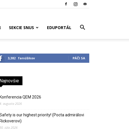
R
SEKCIE SNUS
EDUPORTÁL
3,382
fanúšikov
PÁČI SA
Najnovšie
Konferencia QEM 2026
4. augusta 2026
Safety is our highest priority! (Pocta admirálovi
Rickoverovi)
30. júla 2026