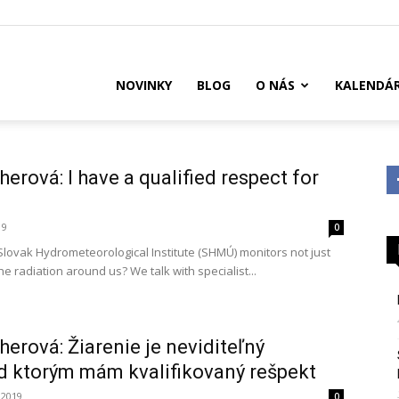
US
NOVINKY
BLOG
O NÁS
KALENDÁ
erová: I have a qualified respect for
19
0
Slovak Hydrometeorological Institute (SHMÚ) monitors not just
e radiation around us? We talk with specialist...
herová: Žiarenie je neviditeľný
d ktorým mám kvalifikovaný rešpekt
 2019
0