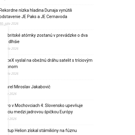
Rekordne nízka hladina Dunaja vynútili
odstavenie JE Paks a JE Cernavoda
30. júla 2026
Dve britské atómky zostanú v prevádzke o dva
roky dlhšie
27. júla 2026
SpaceX vyslal na obežnú dráhu satelit s tríciovým
pohonom
13. júla 2026
Zomrel Miroslav Jakabovič
2. júla 2026
Palivo v Mochovciach 4: Slovensko upevňuje
pozíciu medzi jadrovou špičkou Európy
2. júla 2026
Startup Helion získal stámilióny na fúznu