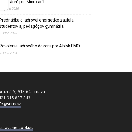
elektráreň pre Microsoft
15. júna 2026
Prednáška o jadrovej energetike zaujala
študentov aj pedagógov gymnázia
9. júna 2026
Povolenie jadrového dozoru pre 4.blok EMO
9. júna 2026
ružná 5, 918 64 Trnava
421 915 837 843
nfo@snus.sk
astavenie cookies