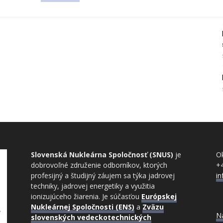
Slovenská Nukleárna Spoločnosť (SNUS)
je
Ok
dobrovoľné združenie odborníkov, ktorých
+
profesijný a študijný záujem sa týka jadrovej
i
techniky, jadrovej energetiky a využitia
ionizujúceho žiarenia. Je súčasťou
Európskej
Nukleárnej Spoločnosti (ENS)
a
Zväzu
N
slovenských vedeckotechnických