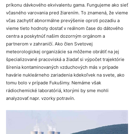
príkonu dávkového ekvivalentu gama. Fungujeme ako sieť
včasného varovania pred žiarením. To znamená, že vieme
včas zachytiť abnormálne prevýšenie oproti pozadiu a
vieme tieto hodnoty dostať v reálnom čase do dátového
centra a poskytnúť našim dozorným orgánom a
partnerom v zahraničí. Ako člen Svetovej
meteorologickej organizácie sa môžeme obrátiť na jej
špecializované pracoviská a žiadať si výpočet trajektórie
šírenia kontaminovaných vzduchových más v prípade
havárie nukleárneho zariadenia kdekoľvek na svete, ako
tomu bolo v prípade Fukušimy. Nemáme však
rádiochemické laboratóriá, ktorými by sme mohli
analyzovať napr. vzorky potravín.