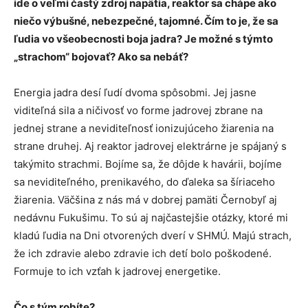
ide o veľmi častý zdroj napätia, reaktor sa chápe ako
niečo výbušné, nebezpečné, tajomné. Čím to je, že sa
ľudia vo všeobecnosti boja jadra? Je možné s týmto
„strachom“ bojovať? Ako sa nebáť?
Energia jadra desí ľudí dvoma spôsobmi. Jej jasne
viditeľná sila a ničivosť vo forme jadrovej zbrane na
jednej strane a neviditeľnosť ionizujúceho žiarenia na
strane druhej. Aj reaktor jadrovej elektrárne je spájaný s
takýmito strachmi. Bojíme sa, že dôjde k havárii, bojíme
sa neviditeľného, prenikavého, do ďaleka sa šíriaceho
žiarenia. Väčšina z nás má v dobrej pamäti Černobyľ aj
nedávnu Fukušimu. To sú aj najčastejšie otázky, ktoré mi
kladú ľudia na Dni otvorených dverí v SHMÚ. Majú strach,
že ich zdravie alebo zdravie ich detí bolo poškodené.
Formuje to ich vzťah k jadrovej energetike.
Čo s tým robíte?