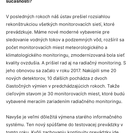
súčasnosti?
V posledných rokoch náš ústav prešiel rozsiahlou
rekonštrukciou všetkých monitorovacích sietí, ktoré
prevádzkuje. Máme nové moderné vybavenie pre
sledovanie vodných tokov a podzemných vôd, rozšíril sa
počet monitorovacích miest meteorologického a
klimatologického monitoringu, zmodernizovaná bola sieť
kvality ovzdušia. A prišiel rad aj na radiačný monitoring. S
jeho obnovou sa začalo v roku 2017. Nakúpili sme 20
nových detektorov, 10 ďalších pochádza z dvoch
čiastočných výmien v predchádzajúcich rokoch. Takže
cieľovým stavom je 30 monitorovacích miest, ktoré budú
vybavené meracím zariadením radiačného monitoringu.
Navyše je veľmi dôležitá výmena starého informačného
systému. Ten nový spúšťame do testovacej prevádzky v
tomto roku. Kvôli zachovaniu kontinuity prevádzky ide