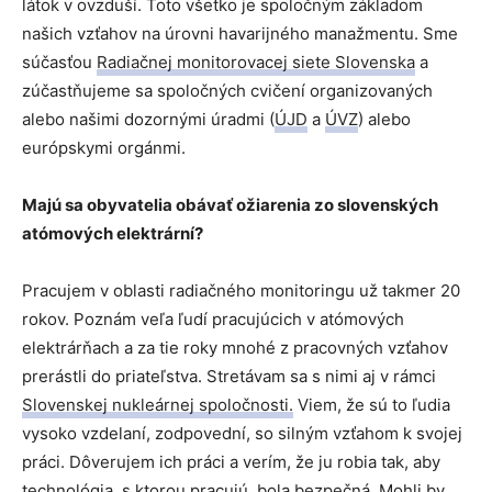
látok v ovzduší. Toto všetko je spoločným základom
našich vzťahov na úrovni havarijného manažmentu. Sme
súčasťou
Radiačnej monitorovacej siete Slovenska
a
zúčastňujeme sa spoločných cvičení organizovaných
alebo našimi dozornými úradmi (
ÚJD
a
ÚVZ
) alebo
európskymi orgánmi.
Majú sa obyvatelia obávať ožiarenia zo slovenských
atómových elektrární?
Pracujem v oblasti radiačného monitoringu už takmer 20
rokov. Poznám veľa ľudí pracujúcich v atómových
elektrárňach a za tie roky mnohé z pracovných vzťahov
prerástli do priateľstva. Stretávam sa s nimi aj v rámci
Slovenskej nukleárnej spoločnosti.
Viem, že sú to ľudia
vysoko vzdelaní, zodpovední, so silným vzťahom k svojej
práci. Dôverujem ich práci a verím, že ju robia tak, aby
technológia, s ktorou pracujú, bola bezpečná. Mohli by