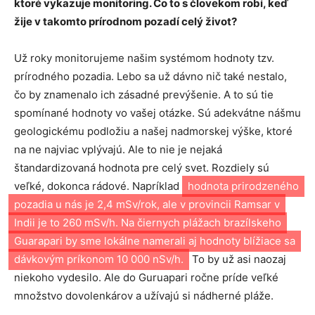
ktoré vykazuje monitoring. Čo to s človekom robí, keď
žije v takomto prírodnom pozadí celý život?
Už roky monitorujeme našim systémom hodnoty tzv.
prírodného pozadia. Lebo sa už dávno nič také nestalo,
čo by znamenalo ich zásadné prevýšenie. A to sú tie
spomínané hodnoty vo vašej otázke. Sú adekvátne nášmu
geologickému podložiu a našej nadmorskej výške, ktoré
na ne najviac vplývajú. Ale to nie je nejaká
štandardizovaná hodnota pre celý svet. Rozdiely sú
veľké, dokonca rádové. Napríklad
hodnota prirodzeného
pozadia u nás je 2,4 mSv/rok, ale v provincii Ramsar v
Indii je to 260 mSv/h. Na čiernych plážach brazílskeho
Guarapari by sme lokálne namerali aj hodnoty blížiace sa
dávkovým príkonom 10 000 nSv/h.
To by už asi naozaj
niekoho vydesilo. Ale do Guruapari ročne príde veľké
množstvo dovolenkárov a užívajú si nádherné pláže.