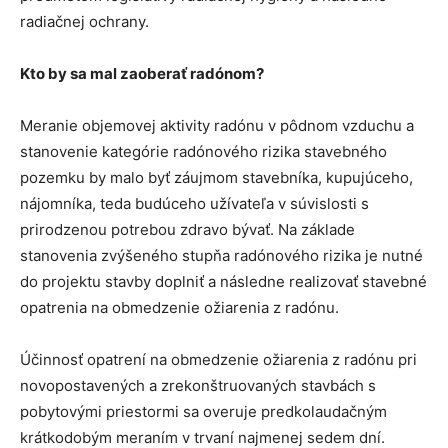
radiačnej ochrany.
Kto by sa mal zaoberať radónom?
Meranie objemovej aktivity radónu v pôdnom vzduchu a
stanovenie kategórie radónového rizika stavebného
pozemku by malo byť záujmom stavebníka, kupujúceho,
nájomníka, teda budúceho užívateľa v súvislosti s
prirodzenou potrebou zdravo bývať. Na základe
stanovenia zvýšeného stupňa radónového rizika je nutné
do projektu stavby doplniť a následne realizovať stavebné
opatrenia na obmedzenie ožiarenia z radónu.
Účinnosť opatrení na obmedzenie ožiarenia z radónu pri
novopostavených a zrekonštruovaných stavbách s
pobytovými priestormi sa overuje predkolaudačným
krátkodobým meraním v trvaní najmenej sedem dní.