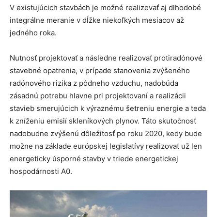
V existujúcich stavbách je možné realizovať aj dlhodobé
integrálne meranie v dĺžke niekoľkých mesiacov až
jedného roka.
Nutnosť projektovať a následne realizovať protiradónové
stavebné opatrenia, v prípade stanovenia zvýšeného
radónového rizika z pôdneho vzduchu, nadobúda
zásadnú potrebu hlavne pri projektovaní a realizácii
stavieb smerujúcich k výraznému šetreniu energie a teda
k zníženiu emisií skleníkových plynov. Táto skutočnosť
nadobudne zvýšenú dôležitosť po roku 2020, kedy bude
možne na základe európskej legislatívy realizovať už len
energeticky úsporné stavby v triede energetickej
hospodárnosti A0.