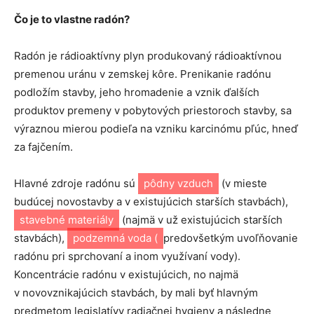
Čo je to vlastne radón?
Radón je rádioaktívny plyn produkovaný rádioaktívnou
premenou uránu v zemskej kôre. Prenikanie radónu
podložím stavby, jeho hromadenie a vznik ďalších
produktov premeny v pobytových priestoroch stavby, sa
výraznou mierou podieľa na vzniku karcinómu pľúc, hneď
za fajčením.
Hlavné zdroje radónu sú
pôdny vzduch
(v mieste
budúcej novostavby a v existujúcich starších stavbách),
stavebné materiály
(najmä v už existujúcich starších
stavbách),
podzemná voda (
predovšetkým uvoľňovanie
radónu pri sprchovaní a inom využívaní vody).
Koncentrácie radónu v existujúcich, no najmä
v novovznikajúcich stavbách, by mali byť hlavným
predmetom legislatívy radiačnej hygieny a následne