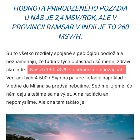
HODNOTA PRIRODZENÉHO POZADIA
U NÁS JE 2,4 MSV/ROK, ALE V
PROVINCII RAMSAR V INDII JE TO 260
MSV/H.
Sú to všetko rozdiely spojené s geológiou podložia a
neznamenajú, že ľudia v tých oblastiach sú menej zdraví
ako inde.
Našich 160 nSv/h sa nemusíme naozaj báť.
Veď ani tých 4 500 nSv/h na palube lietadla napríklad z
Viedne do Milána sa predsa nebojíme. Sedíme, zjeme, čo
nám dajú a tešíme sa na výlet. A na radiáciu ani
nepomyslíme. Ale ona tam takáto je.