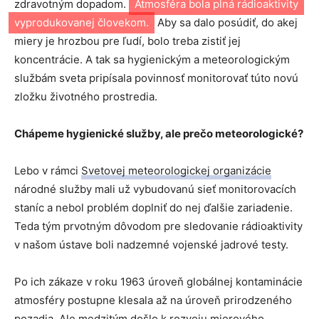
zdravotným dopadom.
Atmosféra bola plná rádioaktivity
vyprodukovanej človekom.
Aby sa dalo posúdiť, do akej
miery je hrozbou pre ľudí, bolo treba zistiť jej
koncentrácie. A tak sa hygienickým a meteorologickým
službám sveta pripísala povinnosť monitorovať túto novú
zložku životného prostredia.
Chápeme hygienické služby, ale prečo meteorologické?
Lebo v rámci
Svetovej meteorologickej organizácie
národné služby mali už vybudovanú sieť monitorovacích
staníc a nebol problém doplniť do nej ďalšie zariadenie.
Teda tým prvotným dôvodom pre sledovanie rádioaktivity
v našom ústave boli nadzemné vojenské jadrové testy.
Po ich zákaze v roku 1963 úroveň globálnej kontaminácie
atmosféry postupne klesala až na úroveň prirodzeného
pozadia. Ale medzitým došlo k rozvoju mierového