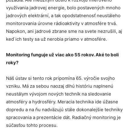
využívania jadrovej energie, bolo postavených mnoho
jadrových elektrární, a tak opodstatnenosť neustáleho
monitorovania úrovne rádioaktivity v atmosfére trvá.
Napokon, ani jadrové zbrane sme na svete nezrušili, aj
keď ich testy sa už nerobia priamo v atmosfére.
Monitoring funguje už viac ako 55 rokov. Aké to boli
roky?
Náš ústav si tento rok pripomína 65. výročie svojho
vzniku. Má za sebou naozaj dlhú históriu naplnenú
neustálym vývojom nových techník na sledovanie
atmosféry a hydrosféry. Meracia technika ide úžasne
dopredu a na ňu nadväzujú stále dokonalejšie techniky
spracovania a prezentácie dát. Radiačný monitoring je
súčasťou tohto procesu.