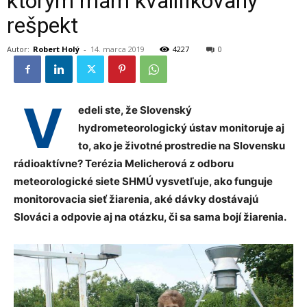
ktorým mám kvalifikovaný
rešpekt
Autor:
Robert Holý
-
14. marca 2019
4227
0
V
edeli ste, že Slovenský
hydrometeorologický ústav monitoruje aj
to, ako je životné prostredie na Slovensku
rádioaktívne?
Terézia Melicherová z odboru
meteorologické siete SHMÚ vysvetľuje, ako funguje
monitorovacia sieť žiarenia, aké dávky dostávajú
Slováci a odpovie aj na otázku, či sa sama bojí žiarenia.