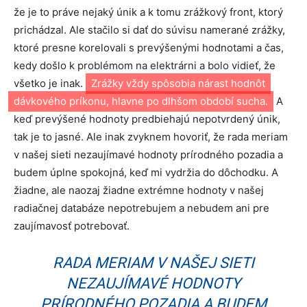
že je to práve nejaký únik a k tomu zrážkový front, ktorý
prichádzal. Ale stačilo si dať do súvisu namerané zrážky,
ktoré presne korelovali s prevýšenými hodnotami a čas,
kedy došlo k problémom na elektrárni a bolo vidieť, že
všetko je inak.
Zrážky vždy spôsobia nárast hodnôt
dávkového príkonu, hlavne po dlhšom období sucha.
A
keď prevýšené hodnoty predbiehajú nepotvrdený únik,
tak je to jasné. Ale inak zvyknem hovoriť, že rada meriam
v našej sieti nezaujímavé hodnoty prírodného pozadia a
budem úplne spokojná, keď mi vydržia do dôchodku. A
žiadne, ale naozaj žiadne extrémne hodnoty v našej
radiačnej databáze nepotrebujem a nebudem ani pre
zaujímavosť potrebovať.
RADA MERIAM V NAŠEJ SIETI
NEZAUJÍMAVÉ HODNOTY
PRÍRODNÉHO POZADIA A BUDEM