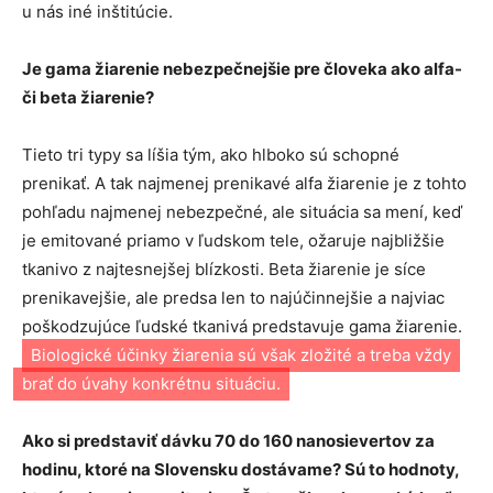
u nás iné inštitúcie.
Je gama žiarenie nebezpečnejšie pre človeka ako alfa-
či beta žiarenie?
Tieto tri typy sa líšia tým, ako hlboko sú schopné
prenikať. A tak najmenej prenikavé alfa žiarenie je z tohto
pohľadu najmenej nebezpečné, ale situácia sa mení, keď
je emitované priamo v ľudskom tele, ožaruje najbližšie
tkanivo z najtesnejšej blízkosti. Beta žiarenie je síce
prenikavejšie, ale predsa len to najúčinnejšie a najviac
poškodzujúce ľudské tkanivá predstavuje gama žiarenie.
Biologické účinky žiarenia sú však zložité a treba vždy
brať do úvahy konkrétnu situáciu.
Ako si predstaviť dávku 70 do 160 nanosievertov za
hodinu, ktoré na Slovensku dostávame? Sú to hodnoty,