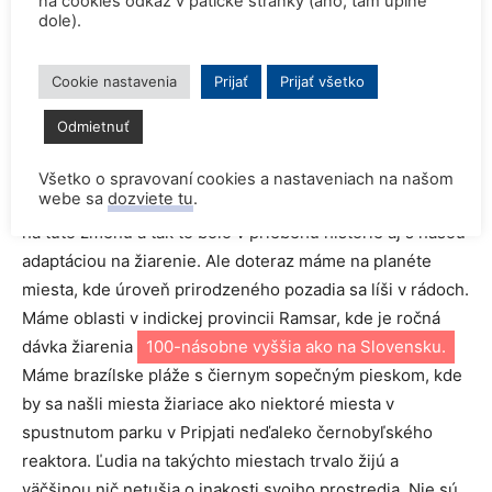
na cookies odkaz v pätičke stránky (áno, tam úplne
dole).
Kdesi som zachytil názor, že človek sa adaptoval na
žiarenie. Za tie tisícky rokov sme si jednoducho zvykli
Cookie nastavenia
Prijať
Prijať všetko
a prispôsobili sa. Dokonca vesmír či Zem boli v dávnych
dobách oveľa rádioaktívnejšie ako dnes. Bol by možný
Odmietnuť
život – aj život človeka – bez žiarenia?
Všetko o spravovaní cookies a nastaveniach na našom
webe sa
dozviete tu
.
Áno, naša planéta sa postupne mení. Človek sa adaptuje
na túto zmenu a tak to bolo v priebehu histórie aj s našou
adaptáciou na žiarenie. Ale doteraz máme na planéte
miesta, kde úroveň prirodzeného pozadia sa líši v rádoch.
Máme oblasti v indickej provincii Ramsar, kde je ročná
dávka žiarenia
100-násobne vyššia ako na Slovensku.
Máme brazílske pláže s čiernym sopečným pieskom, kde
by sa našli miesta žiariace ako niektoré miesta v
spustnutom parku v Pripjati neďaleko černobyľského
reaktora. Ľudia na takýchto miestach trvalo žijú a
väčšinou nič netušia o inakosti svojho prostredia. Nie sú