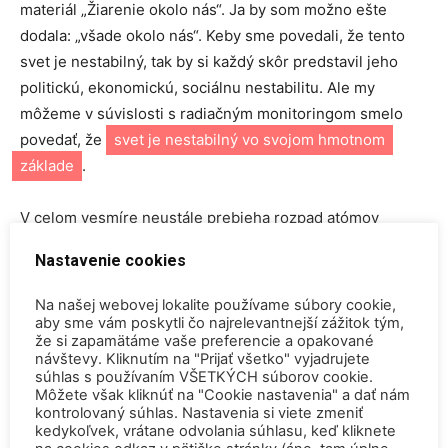
materiál „Žiarenie okolo nás“. Ja by som možno ešte
dodala: „všade okolo nás“. Keby sme povedali, že tento
svet je nestabilný, tak by si každý skôr predstavil jeho
politickú, ekonomickú, sociálnu nestabilitu. Ale my
môžeme v súvislosti s radiačným monitoringom smelo
povedať, že
svet je nestabilný vo svojom hmotnom
základe
.
V celom vesmíre neustále prebieha rozpad atómov
prvkov, ktoré sú nestabilné. Pri tomto rozpade sa
Nastavenie cookies
uvoľňuje žiarenie. A nestabilných atómov máme v
zemskej kôre dostatok na to, aby žiarenie bolo naozaj
Na našej webovej lokalite používame súbory cookie,
všade okolo nás a aj v nás. A k tomu si ešte musíme
aby sme vám poskytli čo najrelevantnejší zážitok tým,
že si zapamätáme vaše preferencie a opakované
pridať žiarenie, ktoré k nám prichádza z kozmu. A aby to
návštevy. Kliknutím na "Prijať všetko" vyjadrujete
nebolo také jednoduché, tak tu máme ešte človeka, ktorý
súhlas s používaním VŠETKÝCH súborov cookie.
Môžete však kliknúť na "Cookie nastavenia" a dať nám
dokáže rozpad atómov umelo riadiť. A máme okolo seba
kontrolovaný súhlas. Nastavenia si viete zmeniť
prostredie, ktoré je žiarenia plné.
kedykoľvek, vrátane odvolania súhlasu, keď kliknete