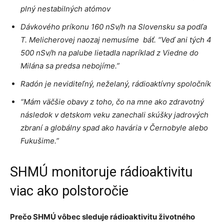
plný nestabilných atómov
Dávkového príkonu 160 nSv/h na Slovensku sa podľa
T. Melicherovej naozaj nemusíme báť. “Veď ani tých 4
500 nSv/h na palube lietadla napríklad z Viedne do
Milána sa predsa nebojíme.”
Radón je neviditeľný, neželaný, rádioaktívny spoločník
“Mám väčšie obavy z toho, čo na mne ako zdravotný
následok v detskom veku zanechali skúšky jadrových
zbraní a globálny spad ako havária v Černobyle alebo
Fukušime.”
SHMÚ monitoruje rádioaktivitu
viac ako polstoročie
Prečo SHMÚ vôbec sleduje rádioaktivitu životného