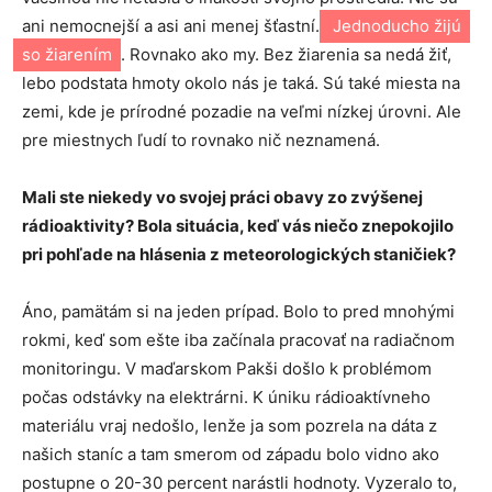
ani nemocnejší a asi ani menej šťastní.
Jednoducho žijú
so žiarením
. Rovnako ako my. Bez žiarenia sa nedá žiť,
lebo podstata hmoty okolo nás je taká. Sú také miesta na
zemi, kde je prírodné pozadie na veľmi nízkej úrovni. Ale
pre miestnych ľudí to rovnako nič neznamená.
Mali ste niekedy vo svojej práci obavy zo zvýšenej
rádioaktivity? Bola situácia, keď vás niečo znepokojilo
pri pohľade na hlásenia z meteorologických staničiek?
Áno, pamätám si na jeden prípad. Bolo to pred mnohými
rokmi, keď som ešte iba začínala pracovať na radiačnom
monitoringu. V maďarskom Pakši došlo k problémom
počas odstávky na elektrárni. K úniku rádioaktívneho
materiálu vraj nedošlo, lenže ja som pozrela na dáta z
našich staníc a tam smerom od západu bolo vidno ako
postupne o 20-30 percent narástli hodnoty. Vyzeralo to,