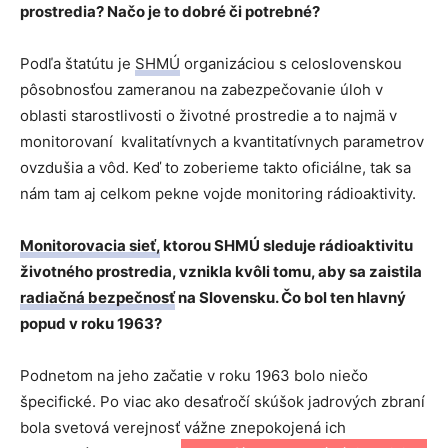
prostredia? Načo je to dobré či potrebné?
Podľa štatútu je
SHMÚ
organizáciou s celoslovenskou
pôsobnosťou zameranou na zabezpečovanie úloh v
oblasti starostlivosti o životné prostredie a to najmä v
monitorovaní kvalitatívnych a kvantitatívnych parametrov
ovzdušia a vôd. Keď to zoberieme takto oficiálne, tak sa
nám tam aj celkom pekne vojde monitoring rádioaktivity.
Monitorovacia sieť,
ktorou SHMÚ sleduje rádioaktivitu
životného prostredia, vznikla kvôli tomu, aby sa zaistila
radiačná bezpečnosť
na Slovensku. Čo bol ten hlavný
popud v roku 1963?
Podnetom na jeho začatie v roku 1963 bolo niečo
špecifické. Po viac ako desaťročí skúšok jadrových zbraní
bola svetová verejnosť vážne znepokojená ich