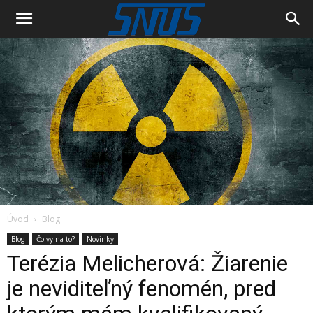
Úvod
Blog
Blog
Čo vy na to?
Novinky
Terézia Melicherová: Žiarenie
je neviditeľný fenomén, pred