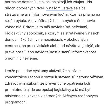
normálne dostanú, je akosi na okraji ich záujmu. Na
dňoch otvorených dverí
v našom ústave
sa síce
stretávame aj s informovanými ľuďmi, ktorí sa priamo na
radón pýtajú. Ale väčšina tých ostatných o ňom nevie
vôbec nič. Pritom je to náš neviditeľný, neželaný,
rádioaktívny spoločník, s ktorým sa stretávame v našich
domoch, školách, v nemocniciach, v obchodných
centrách, na pracoviskách alebo pri návšteve jaskýň, ale
práve pre tú jeho neviditeľnosť a slabú informovanosť
o ňom nič nevieme.
Lenže posledné výskumy ukázali, že aj nízke
koncentrácie radónu v ovzduší stavieb sú natoľko vážnym
zdravotným rizikom, že preventívne opatrenia boli
premietnuté aj do európskej legislatívy a tá má byť
následne aplikovaná v národných Akčných radónových
programoch.