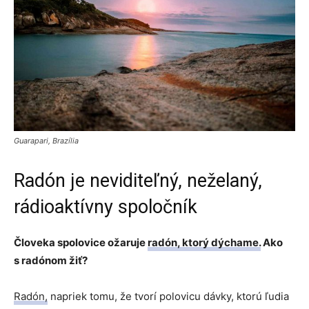
Guarapari, Brazília
Radón je neviditeľný, neželaný,
rádioaktívny spoločník
Človeka spolovice ožaruje
radón, ktorý dýchame.
Ako
s radónom žiť?
Radón,
napriek tomu, že tvorí polovicu dávky, ktorú ľudia