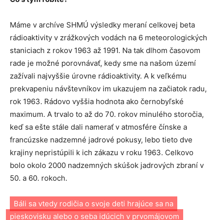
Máme v archíve SHMÚ výsledky meraní celkovej beta
rádioaktivity v zrážkových vodách na 6 meteorologických
staniciach z rokov 1963 až 1991. Na tak dlhom časovom
rade je možné porovnávať, kedy sme na našom území
zažívali najvyššie úrovne rádioaktivity. A k veľkému
prekvapeniu návštevníkov im ukazujem na začiatok radu,
rok 1963. Rádovo vyššia hodnota ako černobyľské
maximum. A trvalo to až do 70. rokov minulého storočia,
keď sa ešte stále dali namerať v atmosfére čínske a
francúzske nadzemné jadrové pokusy, lebo tieto dve
krajiny nepristúpili k ich zákazu v roku 1963. Celkovo
bolo okolo 2000 nadzemných skúšok jadrových zbraní v
50. a 60. rokoch.
Báli sa vtedy rodičia o svoje deti hrajúce sa na
pieskovisku alebo o seba idúcich v prvomájovom