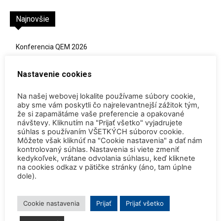
Najnovšie
Konferencia QEM 2026
4. augusta 2026
Nastavenie cookies
Safety is our highest priority! (Pocta admirálovi Rickoverovi)
30. júla 2026
Na našej webovej lokalite používame súbory cookie,
aby sme vám poskytli čo najrelevantnejší zážitok tým,
Rekordne nízka hladina Dunaja vynútili odstavenie JE Paks a
že si zapamätáme vaše preferencie a opakované
JE Cernavoda
návštevy. Kliknutím na "Prijať všetko" vyjadrujete
súhlas s používaním VŠETKÝCH súborov cookie.
30. júla 2026
Môžete však kliknúť na "Cookie nastavenia" a dať nám
kontrolovaný súhlas. Nastavenia si viete zmeniť
Dve britské atómky zostanú v prevádzke o dva roky dlhšie
kedykoľvek, vrátane odvolania súhlasu, keď kliknete
27. júla 2026
na cookies odkaz v pätičke stránky (áno, tam úplne
dole).
SpaceX vyslal na obežnú dráhu satelit s tríciovým pohonom
13. júla 2026
Cookie nastavenia
Prijať
Prijať všetko
Zomrel Miroslav Jakabovič