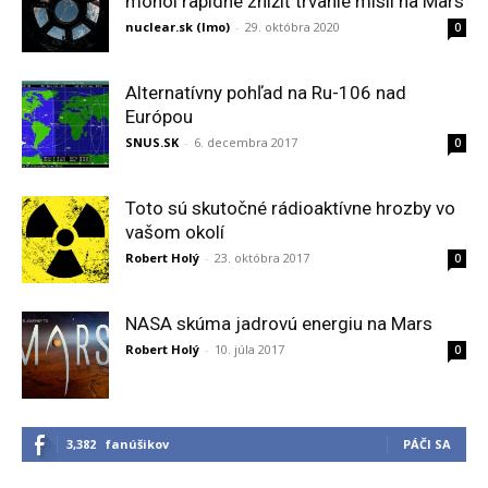
mohol rapídne znížiť trvanie misií na Mars
nuclear.sk (lmo)
-
29. októbra 2020
0
Alternatívny pohľad na Ru-106 nad
Európou
SNUS.SK
-
6. decembra 2017
0
Toto sú skutočné rádioaktívne hrozby vo
vašom okolí
Robert Holý
-
23. októbra 2017
0
NASA skúma jadrovú energiu na Mars
Robert Holý
-
10. júla 2017
0
3,382
fanúšikov
PÁČI SA