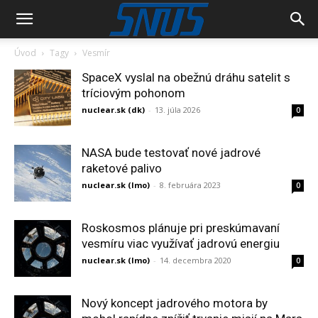
Úvod
Tagy
Vesmír
SpaceX vyslal na obežnú dráhu satelit s
tríciovým pohonom
nuclear.sk (dk)
-
13. júla 2026
0
NASA bude testovať nové jadrové
raketové palivo
nuclear.sk (lmo)
-
8. februára 2023
0
Roskosmos plánuje pri preskúmavaní
vesmíru viac využívať jadrovú energiu
nuclear.sk (lmo)
-
14. decembra 2020
0
Nový koncept jadrového motora by