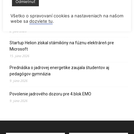
Odmietnuť
2. júla 2026
Všetko o spravovaní cookies a nastaveniach na našom
Palivo v Mochovciach 4: Slovensko upevňuje pozíciu medzi
webe sa
dozviete tu
.
jadrovou špičkou Európy
2. júla 2026
Startup Helion získal stámilióny na fúznu elektráreň pre
Microsoft
15. júna 2026
Prednáška o jadrovej energetike zaujala študentov aj
pedagógov gymnázia
9. júna 2026
Povolenie jadrového dozoru pre 4.blok EMO
9. júna 2026