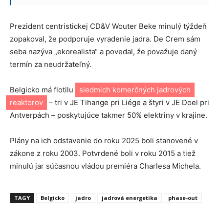
Prezident centristickej CD&V Wouter Beke minulý týždeň
zopakoval, že podporuje vyradenie jadra. De Crem sám
seba nazýva „ekorealista“ a povedal, že považuje daný
termín za neudržateľný.
Belgicko má flotilu
siedmich komerčných jadrových
reaktorov
– tri v JE Tihange pri Liége a štyri v JE Doel pri
Antverpách – poskytujúce takmer 50% elektriny v krajine.
Plány na ich odstavenie do roku 2025 boli stanovené v
zákone z roku 2003. Potvrdené boli v roku 2015 a tiež
minulú jar súčasnou vládou premiéra Charlesa Michela.
TAGY
Belgicko
jadro
jadrová energetika
phase-out