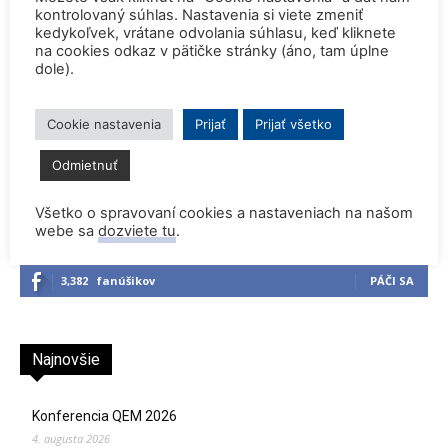
odstavenie JE Paks a JE Cernavoda
kontrolovaný súhlas. Nastavenia si viete zmeniť
kedykoľvek, vrátane odvolania súhlasu, keď kliknete
na cookies odkaz v pätičke stránky (áno, tam úplne
dole).
Dve britské atómky zostanú v
prevádzke o dva roky dlhšie
Cookie nastavenia
Prijať
Prijať všetko
Odmietnuť
Všetko o spravovaní cookies a nastaveniach na našom
webe sa
dozviete tu
.
3,382
fanúšikov
PÁČI SA
Najnovšie
Konferencia QEM 2026
4. augusta 2026