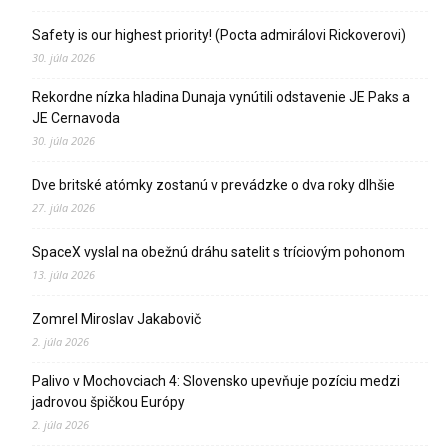
Safety is our highest priority! (Pocta admirálovi Rickoverovi)
30. júla 2026
Rekordne nízka hladina Dunaja vynútili odstavenie JE Paks a
JE Cernavoda
30. júla 2026
Dve britské atómky zostanú v prevádzke o dva roky dlhšie
27. júla 2026
SpaceX vyslal na obežnú dráhu satelit s tríciovým pohonom
13. júla 2026
Zomrel Miroslav Jakabovič
2. júla 2026
Palivo v Mochovciach 4: Slovensko upevňuje pozíciu medzi
jadrovou špičkou Európy
2. júla 2026