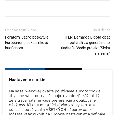
Predchádzajúci článok
Ďalší článok
Foratom: Jadro poskytuje
ITER: Bernarda Bigota opäť
Európanom nízkouhlíkovú
potvrdili za generálneho
budúcnosť
riaditeľa. Vedie projekt “Slnka
na zemi”
SÚVISIACE ČLÁNKY
VIAC OD AUTORA
Nastavenie cookies
Konferencia QEM 2026
Na našej webovej lokalite používame súbory cookie,
aby sme vám poskytli čo najrelevantnejší zážitok tým,
že si zapamätáme vaše preferencie a opakované
návštevy. Kliknutím na "Prijať všetko" vyjadrujete
Rekordne nízka hladina Dunaja vynútili
súhlas s používaním VŠETKÝCH súborov cookie.
Môžete však kliknúť na "Cookie nastavenia" a dať nám