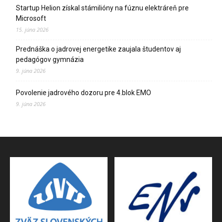
Startup Helion získal stámilióny na fúznu elektráreň pre
Microsoft
15. júna 2026
Prednáška o jadrovej energetike zaujala študentov aj
pedagógov gymnázia
9. júna 2026
Povolenie jadrového dozoru pre 4.blok EMO
9. júna 2026