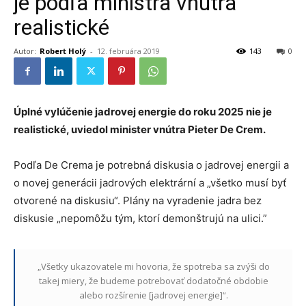
je podľa ministra vnútra
realistické
Autor:
Robert Holý
-
12. februára 2019
143
0
Úplné vylúčenie jadrovej energie do roku 2025 nie je
realistické, uviedol minister vnútra Pieter De Crem.
Podľa De Crema je potrebná diskusia o jadrovej energii a
o novej generácii jadrových elektrární a „všetko musí byť
otvorené na diskusiu“. Plány na vyradenie jadra bez
diskusie „nepomôžu tým, ktorí demonštrujú na ulici.”
„Všetky ukazovatele mi hovoria, že spotreba sa zvýši do
takej miery, že budeme potrebovať dodatočné obdobie
alebo rozšírenie [jadrovej energie]“.