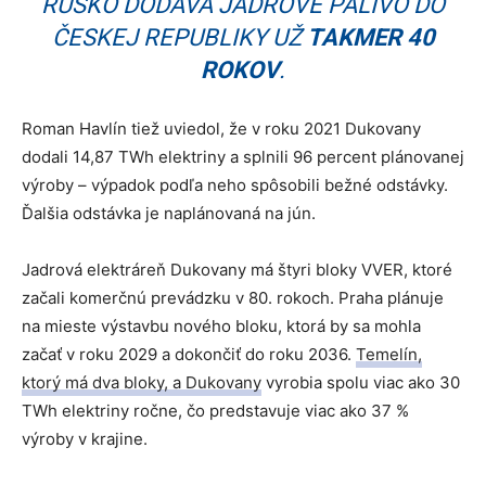
RUSKO DODÁVA JADROVÉ PALIVO DO
ČESKEJ REPUBLIKY UŽ
TAKMER 40
ROKOV
.
Roman Havlín tiež uviedol, že v roku 2021 Dukovany
dodali 14,87 TWh elektriny a splnili 96 percent plánovanej
výroby – výpadok podľa neho spôsobili bežné odstávky.
Ďalšia odstávka je naplánovaná na jún.
Jadrová elektráreň Dukovany má štyri bloky VVER, ktoré
začali komerčnú prevádzku v 80. rokoch. Praha plánuje
na mieste výstavbu nového bloku, ktorá by sa mohla
začať v roku 2029 a dokončiť do roku 2036.
Temelín,
ktorý má dva bloky, a Dukovany
vyrobia spolu viac ako 30
TWh elektriny ročne, čo predstavuje viac ako 37 %
výroby v krajine.