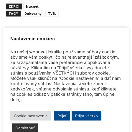
ZDROJ
Nucnet
TAGY
Dukovany
TVEL
Nastavenie cookies
Na našej webovej lokalite používame súbory cookie,
aby sme vám poskytli čo najrelevantnejší zážitok tým,
Predchádzajúci článok
Ďalší článok
že si zapamätáme vaše preferencie a opakované
návštevy. Kliknutím na "Prijať všetko" vyjadrujete
Číňania pripojili k rozvodnej
Nemecko sa postaví proti
súhlas s používaním VŠETKÝCH súborov cookie.
sieti ďalší jadrový blok
plánom Európskej únie zahrnúť
Môžete však kliknúť na "Cookie nastavenia" a dať nám
jadrovú energiu medzi
kontrolovaný súhlas. Nastavenia si viete zmeniť
udržateľné investície
kedykoľvek, vrátane odvolania súhlasu, keď kliknete
na cookies odkaz v pätičke stránky (áno, tam úplne
dole).
SÚVISIACE ČLÁNKY
VIAC OD AUTORA
Cookie nastavenia
Prijať
Prijať všetko
Konferencia QEM 2026
Odmietnuť