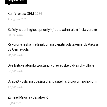
Najnovšie
Konferencia QEM 2026
4. augusta 2026
Safety is our highest priority! (Pocta admirálovi Rickoverovi)
30. júla 2026
Rekordne nízka hladina Dunaja vynútili odstavenie JE Paks a
JE Cernavoda
30. júla 2026
Dve britské atómky zostanú v prevádzke o dva roky dlhšie
27. júla 2026
SpaceX vyslal na obežnú dráhu satelit s tríciovým pohonom
13. júla 2026
Zomrel Miroslav Jakabovič
2. júla 2026