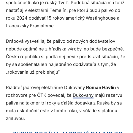
spoločností ako je ruský Tvel“. Podobná situácia má totiž
nastať aj v elektrárni Temelín, pre ktorú budú palivo od
roku 2024 dodávať 15 rokov americký Westinghouse a
francúzsky Framatome.
Drábová vysvetlila, že palivo od nových dodávateľov
nebude optimálne z hľadiska výroby, no bude bezpečné.
Česká republika si podľa nej nevie predstaviť situáciu, že
by sa spoliehala len na jedného dodávateľa s tým, že
„rokovania už prebiehajú“.
Riaditeľ jadrovej elektrárne Dukovany
Roman Havlín
v
rozhovore pre ČTK povedal, že
Dukovany
majú rezervu
paliva na takmer tri roky a ďalšia dodávka z Ruska by sa
mala uskutočniť ešte v tomto roku, v súlade s platnou
zmluvou.