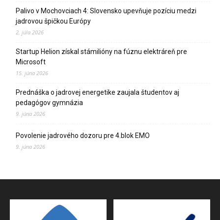
Palivo v Mochovciach 4: Slovensko upevňuje pozíciu medzi
jadrovou špičkou Európy
2. júla 2026
Startup Helion získal stámilióny na fúznu elektráreň pre
Microsoft
15. júna 2026
Prednáška o jadrovej energetike zaujala študentov aj
pedagógov gymnázia
9. júna 2026
Povolenie jadrového dozoru pre 4.blok EMO
9. júna 2026