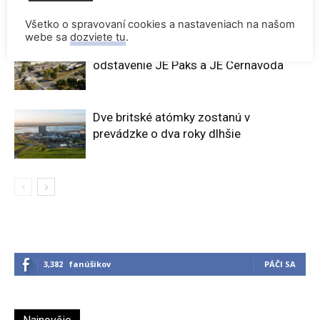
Všetko o spravovaní cookies a nastaveniach na našom
webe sa
dozviete tu
.
Rekordne nízka hladina Dunaja vynútili
odstavenie JE Paks a JE Cernavoda
Dve britské atómky zostanú v
prevádzke o dva roky dlhšie
3,382
fanúšikov
PÁČI SA