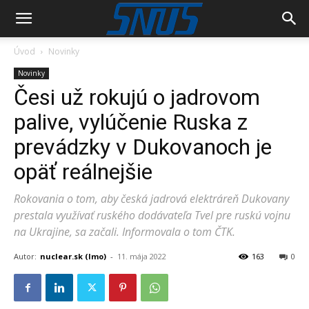
Úvod
Novinky
Novinky
Česi už rokujú o jadrovom
palive, vylúčenie Ruska z
prevádzky v Dukovanoch je
opäť reálnejšie
Rokovania o tom, aby česká jadrová elektráreň Dukovany
prestala využívať ruského dodávateľa Tvel pre ruskú vojnu
na Ukrajine, sa začali. Informovala o tom ČTK.
Autor:
nuclear.sk (lmo)
-
11. mája 2022
163
0