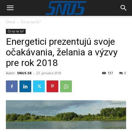
Úvod
Čo vy na to?
Čo vy na to?
Energetici prezentujú svoje
očakávania, želania a výzvy
pre rok 2018
Autor:
SNUS.SK
-
23. januára 2018
137
0