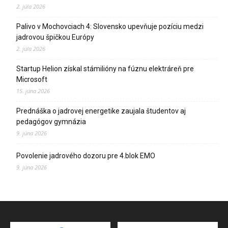
2. júla 2026
Palivo v Mochovciach 4: Slovensko upevňuje pozíciu medzi
jadrovou špičkou Európy
2. júla 2026
Startup Helion získal stámilióny na fúznu elektráreň pre
Microsoft
15. júna 2026
Prednáška o jadrovej energetike zaujala študentov aj
pedagógov gymnázia
9. júna 2026
Povolenie jadrového dozoru pre 4.blok EMO
9. júna 2026