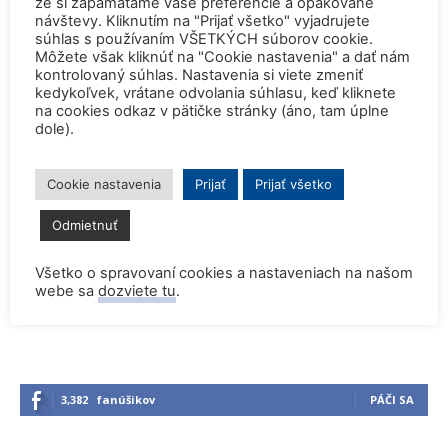
Z pohľadu inžiniera
že si zapamätáme vaše preferencie a opakované
návštevy. Kliknutím na "Prijať všetko" vyjadrujete
súhlas s používaním VŠETKÝCH súborov cookie.
Môžete však kliknúť na "Cookie nastavenia" a dať nám
kontrolovaný súhlas. Nastavenia si viete zmeniť
kedykoľvek, vrátane odvolania súhlasu, keď kliknete
K prejavu predsedkyne EK na jadrovom
na cookies odkaz v pätičke stránky (áno, tam úplne
samite v Paríži
dole).
Cookie nastavenia
Prijať
Prijať všetko
Jadro je naša budúcnosť – Vladimír
Slugeň
Odmietnuť
Všetko o spravovaní cookies a nastaveniach na našom
webe sa
dozviete tu
.
3,382
fanúšikov
PÁČI SA