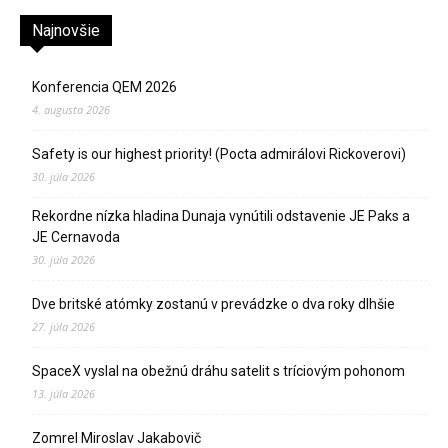
Najnovšie
Konferencia QEM 2026
4. augusta 2026
Safety is our highest priority! (Pocta admirálovi Rickoverovi)
30. júla 2026
Rekordne nízka hladina Dunaja vynútili odstavenie JE Paks a
JE Cernavoda
30. júla 2026
Dve britské atómky zostanú v prevádzke o dva roky dlhšie
27. júla 2026
SpaceX vyslal na obežnú dráhu satelit s tríciovým pohonom
13. júla 2026
Zomrel Miroslav Jakabovič