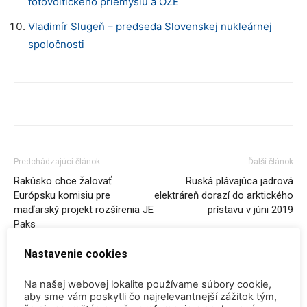
fotovoltického priemyslu a OZE
Vladimír Slugeň – predseda Slovenskej nukleárnej
spoločnosti
Predchádzajúci článok
Ďalší článok
Rakúsko chce žalovať
Ruská plávajúca jadrová
Európsku komisiu pre
elektráreň dorazí do arktického
maďarský projekt rozšírenia JE
prístavu v júni 2019
Paks
Nastavenie cookies
SÚVISIACE ČLÁNKY
VIAC OD AUTORA
Na našej webovej lokalite používame súbory cookie,
aby sme vám poskytli čo najrelevantnejší zážitok tým,