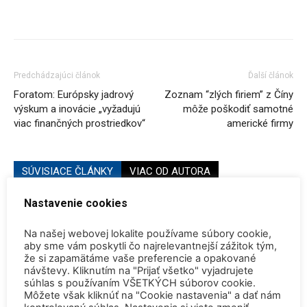
Predchádzajúci článok
Ďalší článok
Foratom: Európsky jadrový
Zoznam “zlých firiem” z Číny
výskum a inovácie „vyžadujú
môže poškodiť samotné
viac finančných prostriedkov“
americké firmy
SÚVISIACE ČLÁNKY
VIAC OD AUTORA
Nastavenie cookies
Konferencia QEM 2026
Na našej webovej lokalite používame súbory cookie,
aby sme vám poskytli čo najrelevantnejší zážitok tým,
že si zapamätáme vaše preferencie a opakované
návštevy. Kliknutím na "Prijať všetko" vyjadrujete
Rekordne nízka hladina Dunaja vynútili
súhlas s používaním VŠETKÝCH súborov cookie.
odstavenie JE Paks a JE Cernavoda
Môžete však kliknúť na "Cookie nastavenia" a dať nám