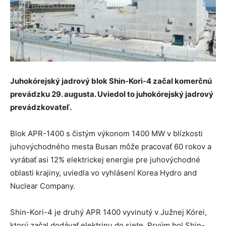
Juhokórejský jadrový blok Shin-Kori-4 začal komerčnú
prevádzku 29. augusta. Uviedol to juhokórejský jadrový
prevádzkovateľ.
Blok APR-1400 s čistým výkonom 1400 MW v blízkosti
juhovýchodného mesta Busan môže pracovať 60 rokov a
vyrábať asi 12% elektrickej energie pre juhovýchodné
oblasti krajiny, uviedla vo vyhlásení Korea Hydro and
Nuclear Company.
Shin-Kori-4 je druhý APR 1400 vyvinutý v Južnej Kórei,
ktorý začal dodávať elektrinu do siete. Prvým bol Shin-