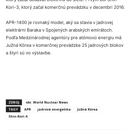
Kori-3, ktorý začal komerčnú prevádzku v decembri 2016.
APR-1400 je rovnaký model, aký sa stavia v jadrovej
elektrárni Baraka v Spojených arabských emirátoch.
Podľa Medzinárodnej agentúry pre atómovú energiu má
Južná Kórea v komerčnej prevádzke 25 jadrových blokov
a štyri sú vo výstavbe.
ZDROJ
obr. World Nuclear News
TAGY
APR
jadrová energetika
Južná Kórea
Shin-Kori-4