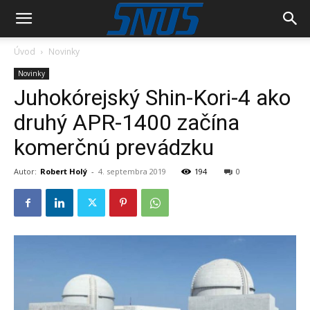
Úvod
Novinky
Novinky
Juhokórejský Shin-Kori-4 ako
druhý APR-1400 začína
komerčnú prevádzku
Autor:
Robert Holý
-
4. septembra 2019
194
0