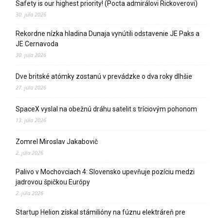
Safety is our highest priority! (Pocta admirálovi Rickoverovi)
30. júla 2026
Rekordne nízka hladina Dunaja vynútili odstavenie JE Paks a
JE Cernavoda
30. júla 2026
Dve britské atómky zostanú v prevádzke o dva roky dlhšie
27. júla 2026
SpaceX vyslal na obežnú dráhu satelit s tríciovým pohonom
13. júla 2026
Zomrel Miroslav Jakabovič
2. júla 2026
Palivo v Mochovciach 4: Slovensko upevňuje pozíciu medzi
jadrovou špičkou Európy
2. júla 2026
Startup Helion získal stámilióny na fúznu elektráreň pre