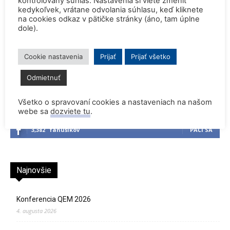
kontrolovaný súhlas. Nastavenia si viete zmeniť
kedykoľvek, vrátane odvolania súhlasu, keď kliknete
na cookies odkaz v pätičke stránky (áno, tam úplne
Dve britské atómky zostanú v
dole).
prevádzke o dva roky dlhšie
Cookie nastavenia
Prijať
Prijať všetko
Odmietnuť
Všetko o spravovaní cookies a nastaveniach na našom
webe sa
dozviete tu
.
3,382
fanúšikov
PÁČI SA
Najnovšie
Konferencia QEM 2026
4. augusta 2026