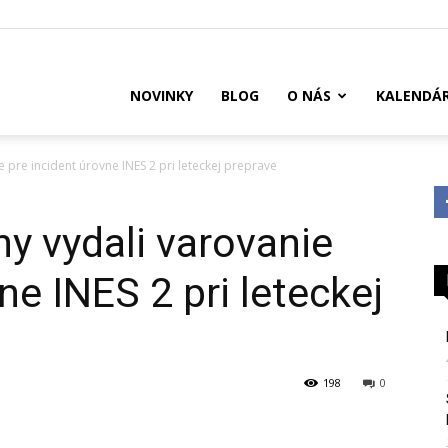
US
NOVINKY
BLOG
O NÁS
KALENDÁ
e pre incident úrovne INES 2 pri leteckej preprave
ny vydali varovanie
ne INES 2 pri leteckej
198
0