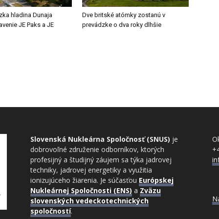
zka hladina Dunaja
Dve britské atómky zostanú v
tavenie JE Paks a JE
prevádzke o dva roky dlhšie
Slovenská Nukleárna Spoločnosť (SNUS)
je
Ok
dobrovoľné združenie odborníkov, ktorých
+
profesijný a študijný záujem sa týka jadrovej
i
techniky, jadrovej energetiky a využitia
ionizujúceho žiarenia. Je súčasťou
Európskej
Nukleárnej Spoločnosti (ENS)
a
Zväzu
N
slovenských vedeckotechnických
spoločností
.