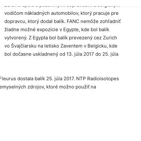
zdravie spolu s pozemnými dopravcami a belgickým
vodičom nákladných automobilov, ktorý pracuje pre
dopravcu, ktorý dodal balík. FANC nemôže zohľadniť
žiadne možné expozície v Egypte, kde bol balík
vytvorený. Z Egypta bol balík prevezený cez Zurich
vo Švajčiarsku na letisko Zaventem v Belgicku, kde
bol dočasne uskladnený od 13. júla 2017 do 25. júla
leurus dostala balík 25. júla 2017. NTP Radioisotopes
riemyselných zdrojov, ktoré možno použiť na