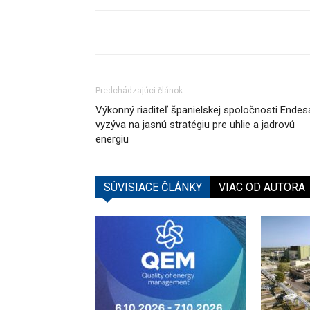
Predchádzajúci článok
Výkonný riaditeľ španielskej spoločnosti Endes
vyzýva na jasnú stratégiu pre uhlie a jadrovú
energiu
SÚVISIACE ČLÁNKY
VIAC OD AUTORA