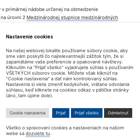
ný v primárnej nádobe určenej na obmedzenie
 na úrovni 2
Medzinárodnej stupnice medzinárodných
Nastavenie cookies
VRDILA, ŽE BELGICKÝ
Na našej webovej lokalite používame súbory cookie, aby
sme vám poskytli čo najrelevantnejší zážitok tým, že si
A JEDNOM Z LETOV, ALE
zapamätáme vaše preferencie a opakované návštevy.
Kliknutím na "Prijať všetko" vyjadrujete súhlas s používaním
ANÝ ORGÁNMI, ABY HO
VŠETKÝCH súborov cookie. Môžete však kliknúť na
"Cookie nastavenia" a dať nám kontrolovaný súhlas.
JEHO EXPOZÍCIA NEBUDE
Nastavenia si viete zmeniť kedykoľvek, vrátane odvolania
súhlasu, keď kliknete na cookies odkaz v pätičke stránky
 ZDRAVOTNÉ ÚČINKY.
(áno, tam úplne dole).
Cookie nastavenia
Prijať
Prijať všetko
Odmietnuť
Cestujúci v bezprostrednej blízkosti balíka, ktorí boli
Všetko o spravovaní cookies a nastaveniach na našom
v nákladnom priestore na oboch letoch, mohli byť
webe sa
dozviete tu
.
vystavení dávkam, ktoré by mohli mať vplyv na