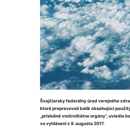
Švajčiarsky federálny úrad verejného zdra
ktoré prepravovali balík obsahujúci použit
„príslušné vnútroštátne orgány“, uviedla 
vo vyhlásení z 9. augusta 2017.