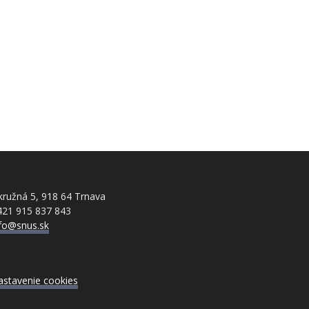
ružná 5, 918 64 Trnava
421 915 837 843
nfo@snus.sk
astavenie cookies