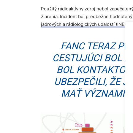
Použitý rádioaktívny zdroj nebol zapečate
žiarenia. Incident bol predbežne hodnotený
jadrových a rádiologických udalostí (INES).
FANC TERAZ POT
CESTUJÚCI BOL N
BOL KONTAKTOV
UBEZPEČILI, ŽE 
MAŤ VÝZNAMNÉ