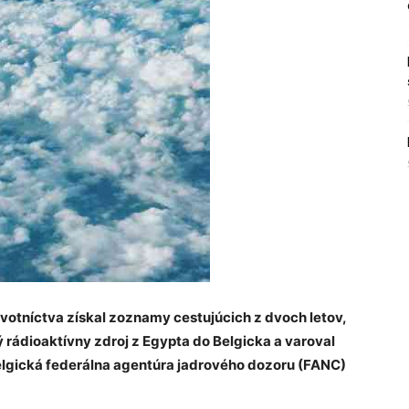
votníctva získal zoznamy cestujúcich z dvoch letov,
ý rádioaktívny zdroj z Egypta do Belgicka a varoval
belgická federálna agentúra jadrového dozoru (FANC)