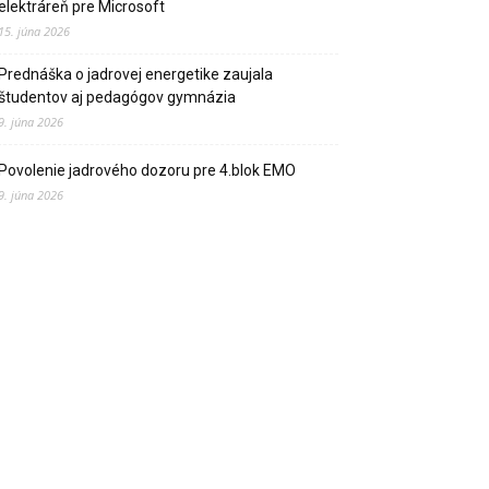
elektráreň pre Microsoft
15. júna 2026
Prednáška o jadrovej energetike zaujala
študentov aj pedagógov gymnázia
9. júna 2026
Povolenie jadrového dozoru pre 4.blok EMO
9. júna 2026