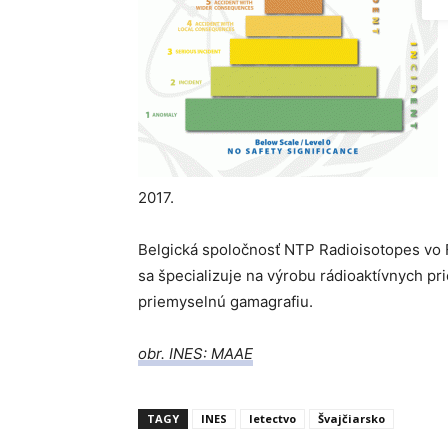
2017.
Belgická spoločnosť NTP Radioisotopes vo F
sa špecializuje na výrobu rádioaktívnych p
priemyselnú gamagrafiu.
obr. INES: MAAE
TAGY
INES
letectvo
Švajčiarsko