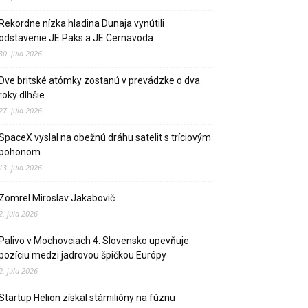
Rekordne nízka hladina Dunaja vynútili
odstavenie JE Paks a JE Cernavoda
30. júla 2026
Dve britské atómky zostanú v prevádzke o dva
roky dlhšie
27. júla 2026
SpaceX vyslal na obežnú dráhu satelit s tríciovým
pohonom
13. júla 2026
Zomrel Miroslav Jakabovič
2. júla 2026
Palivo v Mochovciach 4: Slovensko upevňuje
pozíciu medzi jadrovou špičkou Európy
2. júla 2026
Startup Helion získal stámilióny na fúznu