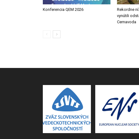
Konferencia QEM 2026
Rekordne ní
vynútili ods
Cernavoda