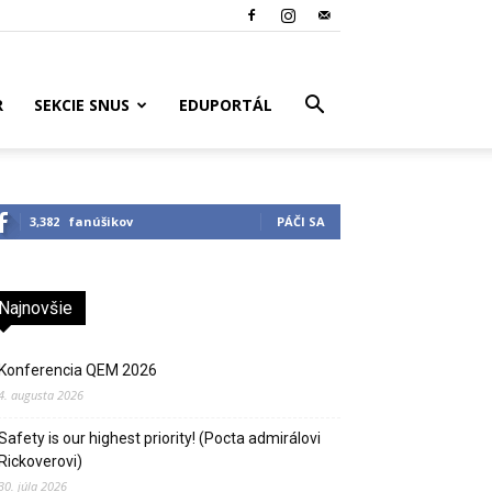
R
SEKCIE SNUS
EDUPORTÁL
3,382
fanúšikov
PÁČI SA
Najnovšie
Konferencia QEM 2026
4. augusta 2026
Safety is our highest priority! (Pocta admirálovi
Rickoverovi)
30. júla 2026