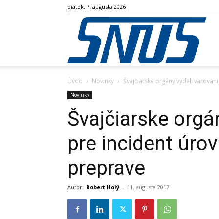
piatok, 7. augusta 2026
SN
Úvod
Novinky
Švajčiarske orgány vydali varovani
Novinky
Švajčiarske orgá
pre incident úrov
preprave
Autor:
Robert Holý
-
11. augusta 2017