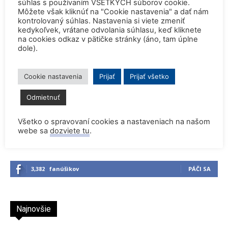
súhlas s používaním VŠETKÝCH súborov cookie.
Môžete však kliknúť na "Cookie nastavenia" a dať nám
Rekordne nízka hladina Dunaja vynútili
kontrolovaný súhlas. Nastavenia si viete zmeniť
odstavenie JE Paks a JE Cernavoda
kedykoľvek, vrátane odvolania súhlasu, keď kliknete
na cookies odkaz v pätičke stránky (áno, tam úplne
dole).
Dve britské atómky zostanú v
prevádzke o dva roky dlhšie
Cookie nastavenia
Prijať
Prijať všetko
Odmietnuť
Všetko o spravovaní cookies a nastaveniach na našom
webe sa
dozviete tu
.
3,382
fanúšikov
PÁČI SA
Najnovšie