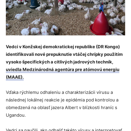
Vedci v Konžskej demokratickej republike (DR Kongo)
identifikovali nové prepuknutie vtáčej chrípky použitím
vysoko špecifických a citlivých jadrových techník,
uviedla Medzinárodná agentúra pre atómovú energiu
(MAAE).
Vďaka rýchlemu odhaleniu a charakterizácii vírusu a
následnej lokálnej reakcie je epidémia pod kontrolou a
obmedzená na oblasť jazera Albert v blízkosti hraníc s
Ugandou.
Vedci sa naučili, ako odhaliť takéto vírusy a interpretovať