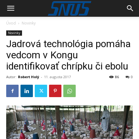
Úvod
Novinky
Novinky
Jadrová technológia pomáha
vedcom v Kongu
identifikovať chrípku či ebolu
Autor:
Robert Holý
-
11. augusta 2017
86
0