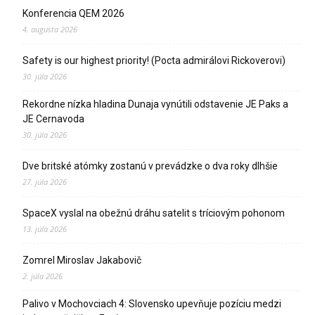
Konferencia QEM 2026
4. augusta 2026
Safety is our highest priority! (Pocta admirálovi Rickoverovi)
30. júla 2026
Rekordne nízka hladina Dunaja vynútili odstavenie JE Paks a
JE Cernavoda
30. júla 2026
Dve britské atómky zostanú v prevádzke o dva roky dlhšie
27. júla 2026
SpaceX vyslal na obežnú dráhu satelit s tríciovým pohonom
13. júla 2026
Zomrel Miroslav Jakabovič
2. júla 2026
Palivo v Mochovciach 4: Slovensko upevňuje pozíciu medzi