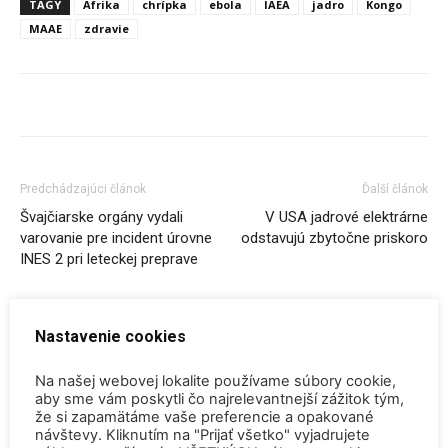
TAGY
Afrika
chrípka
ebola
IAEA
jadro
Kongo
MAAE
zdravie
Predchádzajúci článok
Ďalší článok
Švajčiarske orgány vydali
V USA jadrové elektrárne
varovanie pre incident úrovne
odstavujú zbytočne priskoro
INES 2 pri leteckej preprave
SÚVISIACE ČLÁNKY
VIAC OD AUTORA
Nastavenie cookies
Na našej webovej lokalite používame súbory cookie,
Konferencia QEM 2026
aby sme vám poskytli čo najrelevantnejší zážitok tým,
že si zapamätáme vaše preferencie a opakované
návštevy. Kliknutím na "Prijať všetko" vyjadrujete