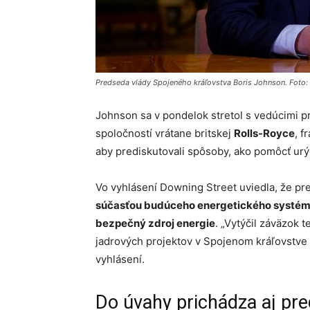
Predseda vlády Spojeného kráľovstva Boris Johnson. Foto
Johnson sa v pondelok stretol s vedúcimi p
spoločností vrátane britskej
Rolls-Royce
, f
aby prediskutovali spôsoby, ako pomôcť urých
Vo vyhlásení Downing Street uviedla, že pr
súčasťou budúceho energetického systému 
bezpečný zdroj energie
. „Vytýčil záväzok 
jadrových projektov v Spojenom kráľovstve
vyhlásení.
Do úvahy prichádza aj pre