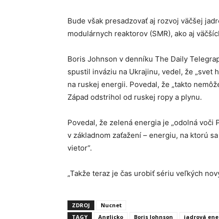
Bude však presadzovať aj rozvoj väčšej jadr
modulárnych reaktorov (SMR), ako aj väčších
Boris Johnson v denníku The Daily Telegrap
spustil inváziu na Ukrajinu, vedel, že „svet h
na ruskej energii. Povedal, že „takto nemô
Západ odstrihol od ruskej ropy a plynu.
Povedal, že zelená energia je „odolná voči
v základnom zaťažení – energiu, na ktorú s
vietor“.
„Takže teraz je čas urobiť sériu veľkých nov
ZDROJ
Nucnet
TAGY
Anglicko
Boris Johnson
jadrová ene