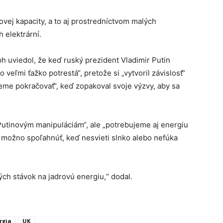
ovej kapacity, a to aj prostredníctvom malých
 elektrární.
h uviedol, že keď ruský prezident Vladimir Putin
o veľmi ťažko potrestá“, pretože si „vytvoril závislosť“
žeme pokračovať“, keď zopakoval svoje výzvy, aby sa
 Putinovým manipuláciám“, ale „potrebujeme aj energiu
a možno spoľahnúť, keď nesvieti slnko alebo nefúka
ých stávok na jadrovú energiu,“ dodal.
rgia
UK