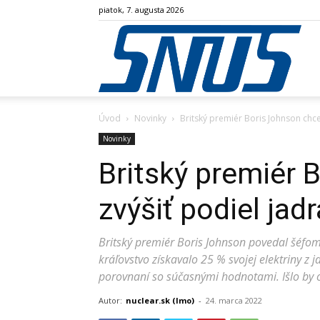
piatok, 7. augusta 2026
SN
Úvod
Novinky
Britský premiér Boris Johnson chce z
Novinky
Britský premiér 
zvýšiť podiel jadr
Britský premiér Boris Johnson povedal šéfom
kráľovstvo získavalo 25 % svojej elektriny z 
porovnaní so súčasnými hodnotami. Išlo by 
Autor:
nuclear.sk (lmo)
-
24. marca 2022