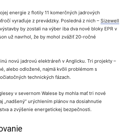
ojej energie z flotily 11 komerčných jadrových
aťročí vyraďuje z prevádzky. Posledná z nich –
Sizewell
výstavby by zostali na výber iba dva nové bloky EPR v
nson už navrhol, že by mohol zvážiť 20-ročné
inú novú jadrovú elektráreň v Anglicku. Tri projekty –
né, alebo odložené, najmä kvôli problémom s
počiatočných technických fázach.
nglesey v severnom Walese by mohla mať tri nové
raj „nadšený“ urýchlením plánov na dosiahnutie
tva a zvýšenie energetickej bezpečnosti.
ovanie