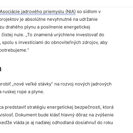
ľ Asociácie jadrového priemyslu (NIA)
so sídlom v
projektov je absolútne nevyhnutné na udržanie
zu drahého plynu a posilnenie energetickej
 k čistej nule. „To znamená urýchlene investovať do
í, spolu s investíciami do obnoviteľných zdrojov, aby
 potrebujeme.“
a
robiť „nové veľké stávky“ na rozvoj nových jadrových
a ruskej rope a plyne.
 predstaviť stratégiu energetickej bezpečnosti, ktorá
ávislosť. Dokument bude klásť hlavný dôraz na zvýšenie
keďže vláda je aj naďalej odhodlaná dosiahnuť do roku