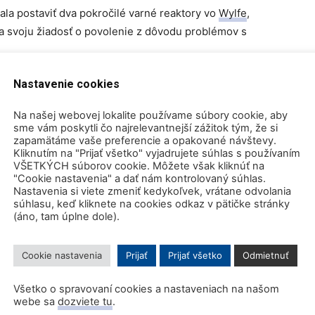
ala postaviť dva pokročilé varné reaktory vo
Wylfe
,
hla svoju žiadosť o povolenie z dôvodu problémov s
Nastavenie cookies
o výške 1,7 miliardy libier na projekt Sizewell C
árd libier v Suffolku v juhovýchodnom Anglicku, keďže
Na našej webovej lokalite používame súbory cookie, aby
 v krajine. EDF vedie úsilie o vybudovanie dvoch blokov
sme vám poskytli čo najrelevantnejší zážitok tým, že si
zapamätáme vaše preferencie a opakované návštevy.
Kliknutím na "Prijať všetko" vyjadrujete súhlas s používaním
VŠETKÝCH súborov cookie. Môžete však kliknúť na
oru pre Sizewell C investíciou 100 miliónov libier na
"Cookie nastavenia" a dať nám kontrolovaný súhlas.
Nastavenia si viete zmeniť kedykoľvek, vrátane odvolania
 hľadá súkromných investorov.
súhlasu, keď kliknete na cookies odkaz v pätičke stránky
(áno, tam úplne dole).
e v nasledujúcom desaťročí neustále rásť, čo znamená,
ch elektrární, aby sa podiel jadrovej energie udržal
Cookie nastavenia
Prijať
Prijať všetko
Odmietnuť
ekordnú úroveň o niečo viac ako štvrtinu výroby
prilákať súkromný kapitál na investovanie do jadrovej
Všetko o spravovaní cookies a nastaveniach na našom
webe sa
dozviete tu
.
aviť penzijné a poistné peniaze riziku.