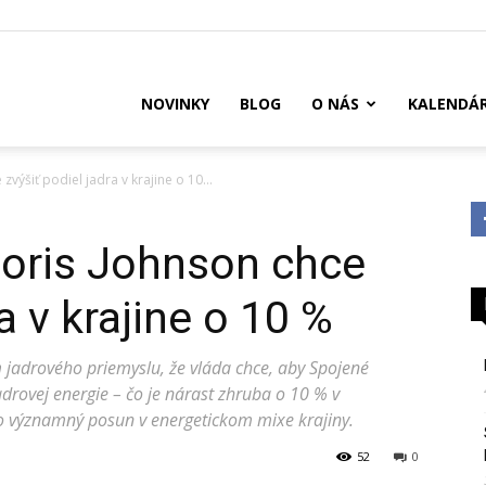
US
NOVINKY
BLOG
O NÁS
KALENDÁ
výšiť podiel jadra v krajine o 10...
Boris Johnson chce
a v krajine o 10 %
 jadrového priemyslu, že vláda chce, aby Spojené
jadrovej energie – čo je nárast zhruba o 10 % v
o významný posun v energetickom mixe krajiny.
52
0