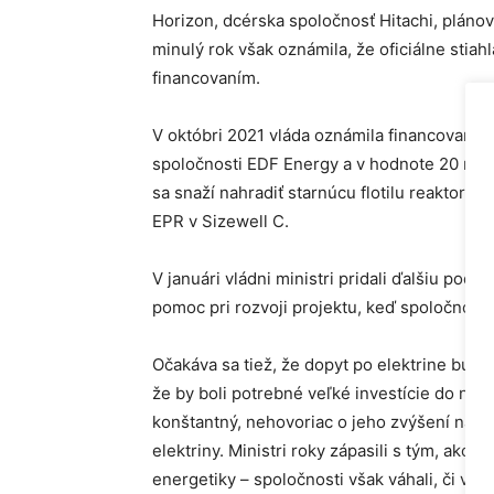
Horizon, dcérska spoločnosť Hitachi, plánov
minulý rok však oznámila, že oficiálne stia
financovaním.
V októbri 2021 vláda oznámila financovanie v
spoločnosti EDF Energy a v hodnote 20 mili
sa snaží nahradiť starnúcu flotilu reaktorov
EPR v Sizewell C.
V januári vládni ministri pridali ďalšiu podp
pomoc pri rozvoji projektu, keď spoločnosť
Očakáva sa tiež, že dopyt po elektrine bud
že by boli potrebné veľké investície do nový
konštantný, nehovoriac o jeho zvýšení na r
elektriny. Ministri roky zápasili s tým, ako 
energetiky – spoločnosti však váhali, či vyst