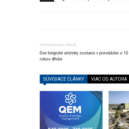
Predchádzajúci článok
Dve belgické atómky zostanú v prevádzke o 10
rokov dlhšie
SÚVISIACE ČLÁNKY
VIAC OD AUTORA