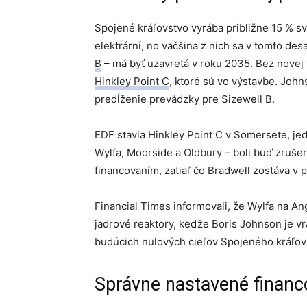
Spojené kráľovstvo vyrába približne 15 % sv
elektrární, no väčšina z nich sa v tomto des
B
– má byť uzavretá v roku 2035. Bez novej 
Hinkley Point C
, ktoré sú vo výstavbe. Joh
predĺženie prevádzky pre Sizewell B.
EDF stavia Hinkley Point C v Somersete, jed
Wylfa, Moorside a Oldbury – boli buď zruše
financovaním, zatiaľ čo Bradwell zostáva v 
Financial Times informovali, že Wylfa na A
jadrové reaktory, keďže Boris Johnson je v
budúcich nulových cieľov Spojeného kráľovs
Správne nastavené financ