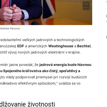
: Andrew Parsons
redstaviteľmi veľkých jadrových a technologických
rancúzskej
EDF
a amerických
Westinghouse
a
Bechtel
,
liť vývoj nových jadrových elektrární v krajine.
emiér jasne povedal, že
jadrová energia bude hlavnou
Spojeného kráľovstva ako čistý, spoľahlivý a
tejto vlády podporovať priemysel pri rozvoji budúcich
 nákladovo efektívnym spôsobom,“ uvádza sa vo
dlžovanie životnosti