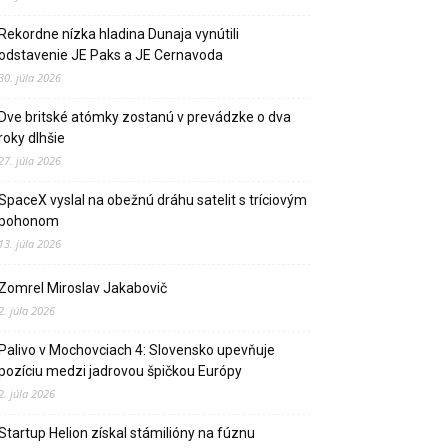
Rekordne nízka hladina Dunaja vynútili
odstavenie JE Paks a JE Cernavoda
30. júla 2026
Dve britské atómky zostanú v prevádzke o dva
roky dlhšie
27. júla 2026
SpaceX vyslal na obežnú dráhu satelit s tríciovým
pohonom
13. júla 2026
Zomrel Miroslav Jakabovič
2. júla 2026
Palivo v Mochovciach 4: Slovensko upevňuje
pozíciu medzi jadrovou špičkou Európy
2. júla 2026
Startup Helion získal stámilióny na fúznu