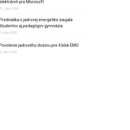
elektráreň pre Microsoft
15. júna 2026
Prednáška o jadrovej energetike zaujala
študentov aj pedagógov gymnázia
9. júna 2026
Povolenie jadrového dozoru pre 4.blok EMO
9. júna 2026