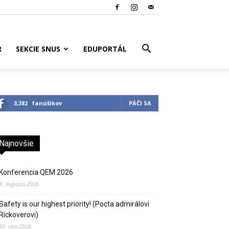
R
SEKCIE SNUS
EDUPORTÁL
3,382
fanúšikov
PÁČI SA
Najnovšie
Konferencia QEM 2026
4. augusta 2026
Safety is our highest priority! (Pocta admirálovi
Rickoverovi)
30. júla 2026