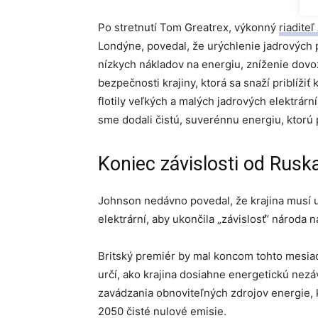
Po stretnutí Tom Greatrex, výkonný
riadite
Londýne, povedal, že urýchlenie jadrových 
nízkych nákladov na energiu, zníženie dovo
bezpečnosti krajiny, ktorá sa snaží priblížiť
flotily veľkých a malých jadrových elektrárn
sme dodali čistú, suverénnu energiu, ktorú
Koniec závislosti od Rusk
Johnson nedávno povedal, že krajina musí u
elektrární, aby ukončila „závislosť“ národa n
Britský premiér by mal koncom tohto mesiaca
určí, ako krajina dosiahne energetickú nez
zavádzania obnoviteľných zdrojov energie, 
2050 čisté nulové emisie.