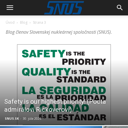
Úvod
Blog
Strana 3
Blog členov Slovenskej nukleárnej spoločnosti (SNUS).
Safety is our highest priority! (Pocta
admirálovi Rickoverovi)
SNUS.SK
-
30. júla 2026