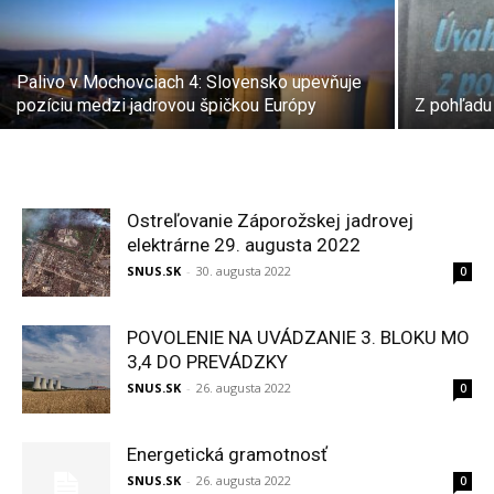
Palivo v Mochovciach 4: Slovensko upevňuje
pozíciu medzi jadrovou špičkou Európy
Z pohľadu 
Ostreľovanie Záporožskej jadrovej
elektrárne 29. augusta 2022
SNUS.SK
-
30. augusta 2022
0
POVOLENIE NA UVÁDZANIE 3. BLOKU MO
3,4 DO PREVÁDZKY
SNUS.SK
-
26. augusta 2022
0
Energetická gramotnosť
SNUS.SK
-
26. augusta 2022
0