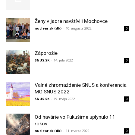
Ženy v jadre navštívili Mochovce
nuclear.sk (dk)
-
10. augusta 2022
0
Záporožie
SNUS.SK
-
14. júla 2022
0
Valné zhromaždenie SNUS a konferencia
MG SNUS 2022
SNUS.SK
-
19. mája 2022
0
Od havárie vo Fukušime uplynulo 11
rokov
nuclear.sk (dk)
-
11. marca 2022
0