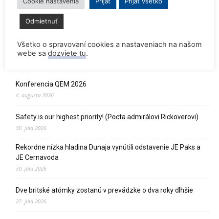
Cookie nastavenia
Prijať
Prijať všetko
3,382
fanúšikov
PÁČI SA
Odmietnuť
Všetko o spravovaní cookies a nastaveniach na našom
webe sa
dozviete tu
.
Najnovšie
Konferencia QEM 2026
4. augusta 2026
Safety is our highest priority! (Pocta admirálovi Rickoverovi)
30. júla 2026
Rekordne nízka hladina Dunaja vynútili odstavenie JE Paks a
JE Cernavoda
30. júla 2026
Dve britské atómky zostanú v prevádzke o dva roky dlhšie
27. júla 2026