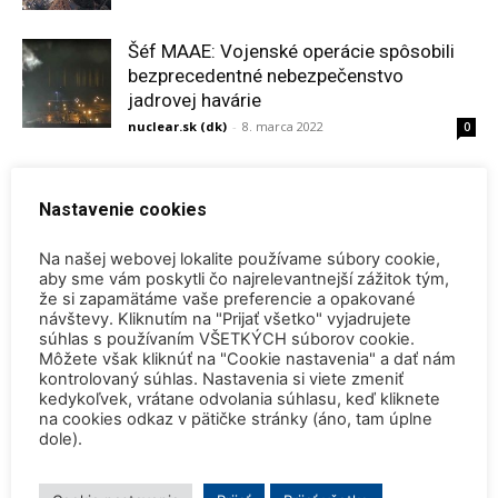
Šéf MAAE: Vojenské operácie spôsobili
bezprecedentné nebezpečenstvo
jadrovej havárie
nuclear.sk (dk)
-
8. marca 2022
0
Nečakané, nesystémové, neuveriteľné
Nastavenie cookies
Vladimír Slugeň
-
14. februára 2022
0
Na našej webovej lokalite používame súbory cookie,
aby sme vám poskytli čo najrelevantnejší zážitok tým,
že si zapamätáme vaše preferencie a opakované
Úvahy o nových „zelených“ zdrojoch v
návštevy. Kliknutím na "Prijať všetko" vyjadrujete
Európe
súhlas s používaním VŠETKÝCH súborov cookie.
SNUS.SK
-
5. januára 2022
0
Môžete však kliknúť na "Cookie nastavenia" a dať nám
kontrolovaný súhlas. Nastavenia si viete zmeniť
kedykoľvek, vrátane odvolania súhlasu, keď kliknete
na cookies odkaz v pätičke stránky (áno, tam úplne
dole).
2
3
4