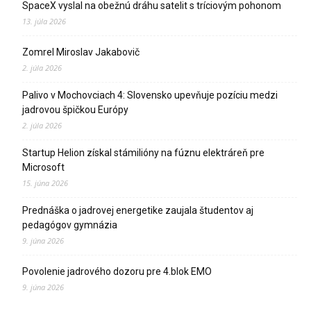
SpaceX vyslal na obežnú dráhu satelit s tríciovým pohonom
13. júla 2026
Zomrel Miroslav Jakabovič
2. júla 2026
Palivo v Mochovciach 4: Slovensko upevňuje pozíciu medzi
jadrovou špičkou Európy
2. júla 2026
Startup Helion získal stámilióny na fúznu elektráreň pre
Microsoft
15. júna 2026
Prednáška o jadrovej energetike zaujala študentov aj
pedagógov gymnázia
9. júna 2026
Povolenie jadrového dozoru pre 4.blok EMO
9. júna 2026