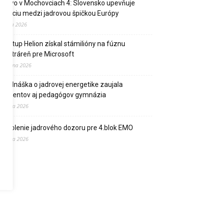
Palivo v Mochovciach 4: Slovensko upevňuje
pozíciu medzi jadrovou špičkou Európy
2. júla 2026
Startup Helion získal stámilióny na fúznu
elektráreň pre Microsoft
15. júna 2026
Prednáška o jadrovej energetike zaujala
študentov aj pedagógov gymnázia
9. júna 2026
Povolenie jadrového dozoru pre 4.blok EMO
9. júna 2026