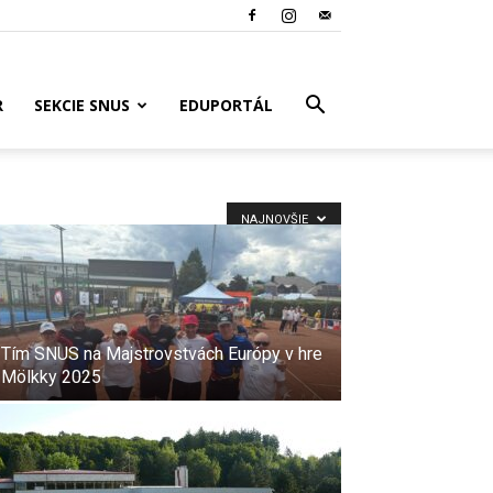
R
SEKCIE SNUS
EDUPORTÁL
NAJNOVŠIE
Tím SNUS na Majstrovstvách Európy v hre
Mölkky 2025