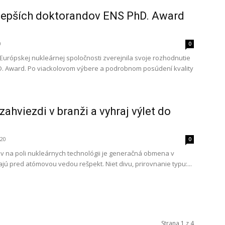
lepších doktorandov ENS PhD. Award
0
0
urópskej nukleárnej spoločnosti zverejnila svoje rozhodnutie
D. Award. Po viackolovom výbere a podrobnom posúdení kvality
ahviezdi v branži a vyhraj výlet do
020
0
ev na poli nukleárnych technológii je generačná obmena v
ajú pred atómovou vedou rešpekt. Niet divu, prirovnanie typu:...
Strana 1 z 4