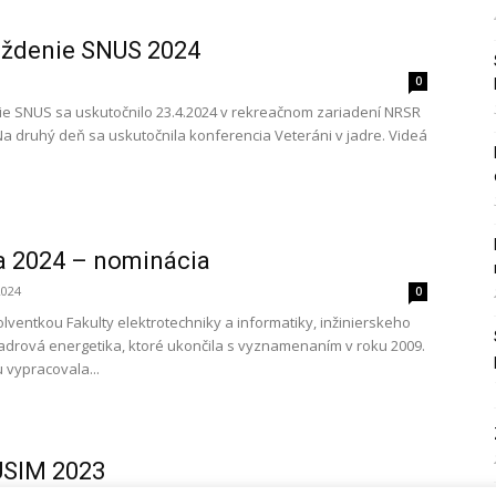
ždenie SNUS 2024
0
e SNUS sa uskutočnilo 23.4.2024 v rekreačnom zariadení NRSR
Na druhý deň sa uskutočnila konferencia Veteráni v jadre. Videá
a 2024 – nominácia
2024
0
lventkou Fakulty elektrotechniky a informatiky, inžinierskeho
adrová energetika, ktoré ukončila s vyznamenaním v roku 2009.
 vypracovala...
USIM 2023