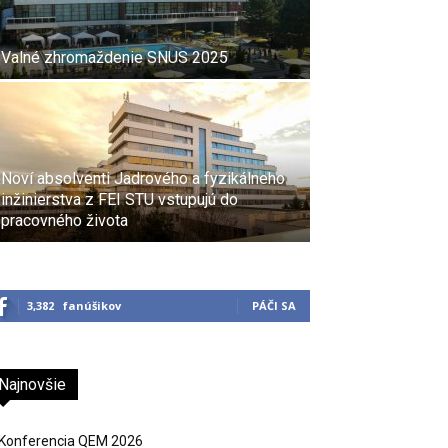
Valné zhromaždenie SNUS 2025
Noví absolventi Jadrového a fyzikálneho
inžinierstva z FEI STU vstupujú do
pracovného života
3,382
fanúšikov
PÁČI SA
Najnovšie
Konferencia QEM 2026