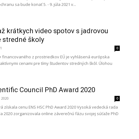
ranu sa bude konať 5. - 9. júla 2021 v...
ž krátkych video spotov s jadrovou
 stredné školy
21
0
+ financovaného z prostriedkov EÚ je vyhlásená európska
raktívnymi cenami pre tímy študentov stredných škôl. Úlohou
entific Council PhD Award 2020
 2020
0
á získala cenu ENS HSC PhD Award 2020 Vysoká vedecká rada
a 2020 zorganizovala online záverečnú fázu svojej súťaže PhD