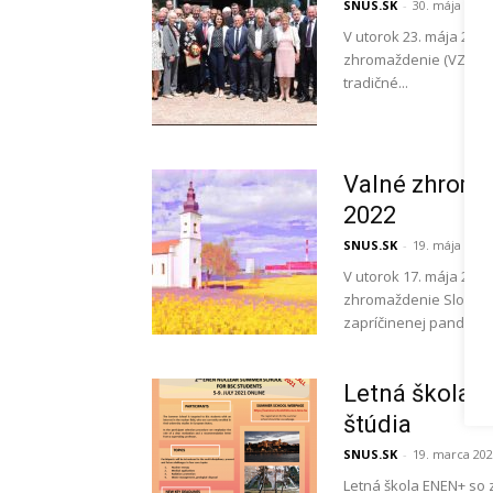
SNUS.SK
-
30. mája 2023
V utorok 23. mája 20
zhromaždenie (VZ) Slov
tradičné...
Valné zhroma
2022
SNUS.SK
-
19. mája 2022
V utorok 17. mája 202
zhromaždenie Slovensk
zapríčinenej pandémio
Letná škola 
štúdia
SNUS.SK
-
19. marca 20
Letná škola ENEN+ so 