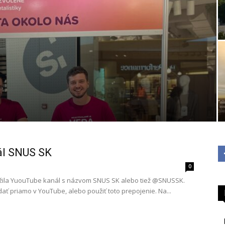
ál SNUS SK
0
ožila YuouTube kanál s názvom SNUS SK alebo tiež @SNUSSK.
ať priamo v YouTube, alebo použiť toto prepojenie. Na...