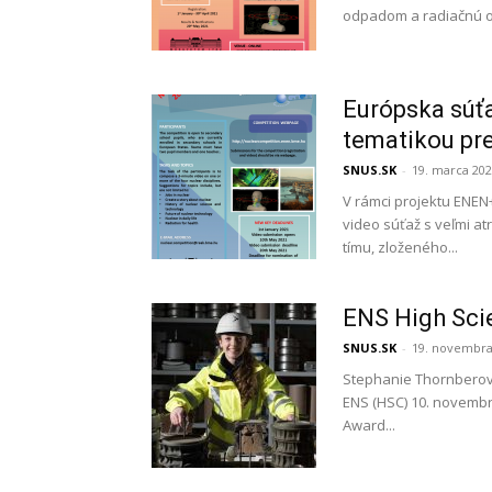
odpadom a radiačnú och
Európska súťa
tematikou pre
SNUS.SK
-
19. marca 20
V rámci projektu ENEN
video súťaž s veľmi at
tímu, zloženého...
ENS High Sci
SNUS.SK
-
19. novembra
Stephanie Thornberov
ENS (HSC) 10. novembr
Award...