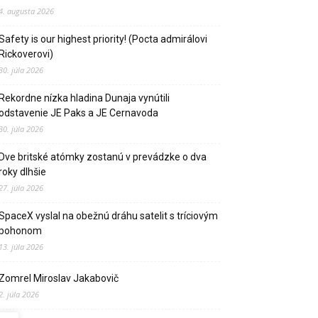
4. augusta 2026
Safety is our highest priority! (Pocta admirálovi
Rickoverovi)
30. júla 2026
Rekordne nízka hladina Dunaja vynútili
odstavenie JE Paks a JE Cernavoda
30. júla 2026
Dve britské atómky zostanú v prevádzke o dva
roky dlhšie
27. júla 2026
SpaceX vyslal na obežnú dráhu satelit s tríciovým
pohonom
13. júla 2026
Zomrel Miroslav Jakabovič
2. júla 2026