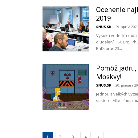
Ocenenie naj
2019
SNUS.SK
-
29. apríla 202
Vysoká vedecká rada E
o udelení HSC ENS Ph
PhD. prác 23...
Pomôž jadru, z
Moskvy!
SNUS.SK
-
20. januára 2
Jednou z veľkých výzi
sektore. Mladí ľudia m
1
2
3
4