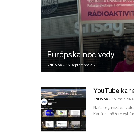
Európska noc vedy
SNUS.SK
-
16. septembra 2025
YouTube kan
SNUS.SK
-
15. mája 2024
Naša organizácia zal
Kanál si môžete vyhľad