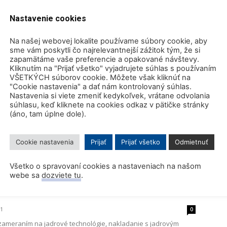
0
23 sa konalo v priestoroch ENERGOLANDU Mochovce 34. Valné
Nastavenie cookies
enskej nukleárnej spoločnosti (SNUS). Účastníci VZ si vypočuli
Na našej webovej lokalite používame súbory cookie, aby
sme vám poskytli čo najrelevantnejší zážitok tým, že si
zapamätáme vaše preferencie a opakované návštevy.
Kliknutím na "Prijať všetko" vyjadrujete súhlas s používaním
VŠETKÝCH súborov cookie. Môžete však kliknúť na
ždenie SNUS a konferencia MG SNUS
"Cookie nastavenia" a dať nám kontrolovaný súhlas.
Nastavenia si viete zmeniť kedykoľvek, vrátane odvolania
súhlasu, keď kliknete na cookies odkaz v pätičke stránky
(áno, tam úplne dole).
0
2 sa konalo v priestoroch Energolandu Mochovce valné
ej nukleárnej spoločnosti. Po dvojročnej prestávke,
Cookie nastavenia
Prijať
Prijať všetko
Odmietnuť
u, sa členovia SNUS...
Všetko o spravovaní cookies a nastaveniach na našom
webe sa
dozviete tu
.
ENEN+ pre študentov bakalárskeho
21
0
zameraním na jadrové technológie, nakladanie s jadrovým