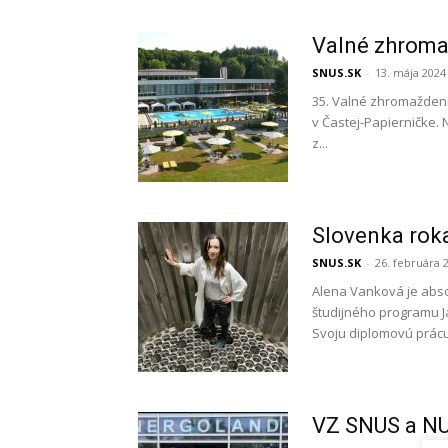
Valné zhroma
SNUS.SK
-
13. mája 2024
35. Valné zhromaždeni
v Častej-Papierničke. 
z...
Slovenka rok
SNUS.SK
-
26. februára 
Alena Vanková je abso
študijného programu J
Svoju diplomovú prácu
VZ SNUS a N