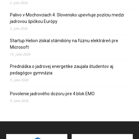
2. júla 2026
Palivo v Mochovciach 4: Slovensko upevňuje pozíciu medzi
jadrovou špičkou Európy
2. júla 2026
Startup Helion získal stámilióny na fúznu elektráreň pre
Microsoft
15. júna 2026
Prednáška o jadrovej energetike zaujala študentov aj
pedagógov gymnázia
9. júna 2026
Povolenie jadrového dozoru pre 4.blok EMO
9. júna 2026