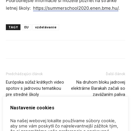
Podrobnejšie informácie si môžete pozrieť na stránke
letnej školy:
https://summerschool2020.enen.bme.hu/
.
TAGY
EU
vzdelávanie
Predchádzajúci článok
Ďalší článok
Európska súťaž krátkych video
Na druhom bloku jadrovej
spotov s jadrovou tematikou
elektrárne Barakah začali so
pre stredné školy
zavážaním paliva
Nastavenie cookies
SÚVISIACE ČLÁNKY
VIAC OD AUTORA
Na našej webovej lokalite používame súbory cookie,
aby sme vám poskytli čo najrelevantnejší zážitok tým,
Konferencia QEM 2026