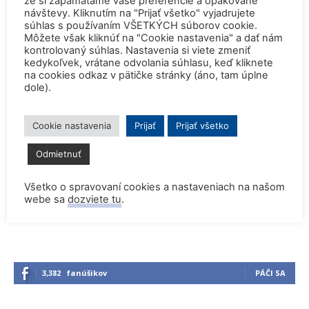
že si zapamätáme vaše preferencie a opakované
návštevy. Kliknutím na "Prijať všetko" vyjadrujete
súhlas s používaním VŠETKÝCH súborov cookie.
Môžete však kliknúť na "Cookie nastavenia" a dať nám
kontrolovaný súhlas. Nastavenia si viete zmeniť
kedykoľvek, vrátane odvolania súhlasu, keď kliknete
Rekordne nízka hladina Dunaja vynútili
na cookies odkaz v pätičke stránky (áno, tam úplne
odstavenie JE Paks a JE Cernavoda
dole).
Cookie nastavenia
Prijať
Prijať všetko
Dve britské atómky zostanú v
prevádzke o dva roky dlhšie
Odmietnuť
Všetko o spravovaní cookies a nastaveniach na našom
webe sa
dozviete tu
.
3,382
fanúšikov
PÁČI SA