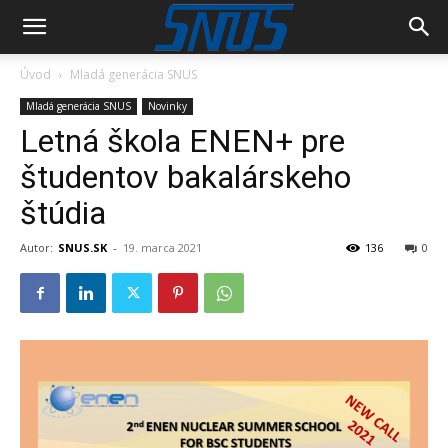
Úvod
Mladá generácia SNUS
Mladá generácia SNUS
Novinky
Letná škola ENEN+ pre
študentov bakalárskeho
štúdia
Autor:
SNUS.SK
-
19. marca 2021
136
0