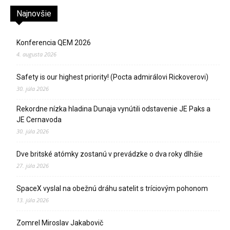
Najnovšie
Konferencia QEM 2026
4. augusta 2026
Safety is our highest priority! (Pocta admirálovi Rickoverovi)
30. júla 2026
Rekordne nízka hladina Dunaja vynútili odstavenie JE Paks a
JE Cernavoda
30. júla 2026
Dve britské atómky zostanú v prevádzke o dva roky dlhšie
27. júla 2026
SpaceX vyslal na obežnú dráhu satelit s tríciovým pohonom
13. júla 2026
Zomrel Miroslav Jakabovič