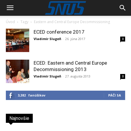
Úvod
Tagy
Eastern and Central Europe Decommissioning
ECED conference 2017
Vladimír Slugeň
-
26. júna 2017
0
ECED: Eastern and Central Europe
Decommissioning 2013
Vladimír Slugeň
-
27. augusta 2013
0
3,382
fanúšikov
PÁČI SA
Najnovšie