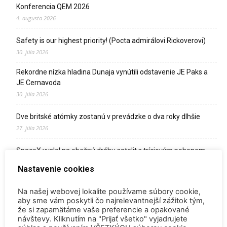
Konferencia QEM 2026
4. augusta 2026
Safety is our highest priority! (Pocta admirálovi Rickoverovi)
30. júla 2026
Rekordne nízka hladina Dunaja vynútili odstavenie JE Paks a
JE Cernavoda
30. júla 2026
Dve britské atómky zostanú v prevádzke o dva roky dlhšie
27. júla 2026
SpaceX vyslal na obežnú dráhu satelit s tríciovým pohonom
13. júla 2026
Nastavenie cookies
Zomrel Miroslav Jakabovič
Na našej webovej lokalite používame súbory cookie,
2. júla 2026
aby sme vám poskytli čo najrelevantnejší zážitok tým,
že si zapamätáme vaše preferencie a opakované
Palivo v Mochovciach 4: Slovensko upevňuje pozíciu medzi
návštevy. Kliknutím na "Prijať všetko" vyjadrujete
jadrovou špičkou Európy