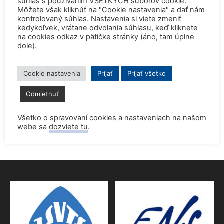
súhlas s používaním VŠETKÝCH súborov cookie.
Môžete však kliknúť na "Cookie nastavenia" a dať nám
2. júla 2026
kontrolovaný súhlas. Nastavenia si viete zmeniť
kedykoľvek, vrátane odvolania súhlasu, keď kliknete
Startup Helion získal stámilióny na fúznu elektráreň pre
na cookies odkaz v pätičke stránky (áno, tam úplne
Microsoft
dole).
15. júna 2026
Prednáška o jadrovej energetike zaujala študentov aj
Cookie nastavenia
Prijať
Prijať všetko
pedagógov gymnázia
Odmietnuť
9. júna 2026
Povolenie jadrového dozoru pre 4.blok EMO
Všetko o spravovaní cookies a nastaveniach na našom
webe sa
dozviete tu
.
9. júna 2026