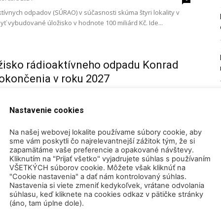
tívnych odpadov (SÚRAO) v súčasnosti skúma štyri lokality v
ť vybudované úložisko v hodnote 100 miliárd Kč. Ide...
isko rádioaktívneho odpadu Konrad
dokončenia v roku 2027
júna 2023
0
ad pre nízko a stredne aktívny rádioaktívny odpad (NAO a
Nastavenie cookies
 podľa plánu v roku 2027, pričom niektoré práce na...
Na našej webovej lokalite používame súbory cookie, aby
sme vám poskytli čo najrelevantnejší zážitok tým, že si
zapamätáme vaše preferencie a opakované návštevy.
nečného skladu použitého jadrového
Kliknutím na "Prijať všetko" vyjadrujete súhlas s používaním
VŠETKÝCH súborov cookie. Môžete však kliknúť na
ku sa má začať v polovici tohto...
"Cookie nastavenia" a dať nám kontrolovaný súhlas.
Nastavenia si viete zmeniť kedykoľvek, vrátane odvolania
januára 2022
0
súhlasu, keď kliknete na cookies odkaz v pätičke stránky
iva podala žiadosť o povolenie na prevádzku zariadenia na
(áno, tam úplne dole).
úborov. Prevádzka konečného skladu použitého jadrového
to by...