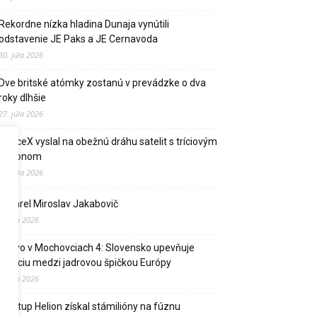
Rekordne nízka hladina Dunaja vynútili
odstavenie JE Paks a JE Cernavoda
30. júla 2026
Dve britské atómky zostanú v prevádzke o dva
roky dlhšie
27. júla 2026
SpaceX vyslal na obežnú dráhu satelit s tríciovým
pohonom
13. júla 2026
Zomrel Miroslav Jakabovič
2. júla 2026
Palivo v Mochovciach 4: Slovensko upevňuje
pozíciu medzi jadrovou špičkou Európy
2. júla 2026
Startup Helion získal stámilióny na fúznu