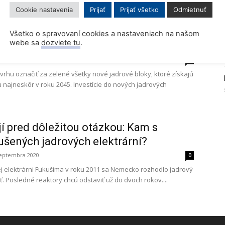
Cookie nastavenia
Prijať
Prijať všetko
Odmietnuť
drového úložiska v rámci taxonómie
Všetko o spravovaní cookies a nastaveniach na našom
webe sa
dozviete tu
.
štáty budíčkom, tvrdia odborníci
anuára 2022
0
vrhu označiť za zelené všetky nové jadrové bloky, ktoré získajú
 najneskôr v roku 2045. Investície do nových jadrových
í pred dôležitou otázkou: Kam s
ušených jadrových elektrární?
septembra 2020
0
ej elektrárni Fukušima v roku 2011 sa Nemecko rozhodlo jadrový
. Posledné reaktory chcú odstaviť už do dvoch rokov....