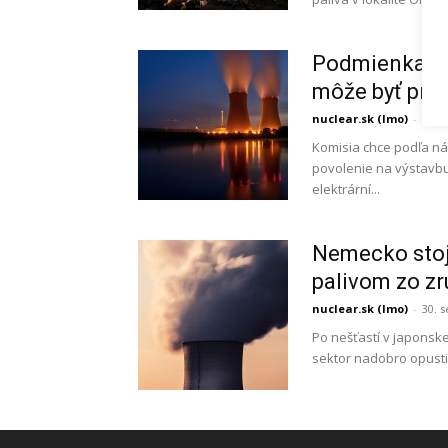
Podmienka ja
môže byť pre 
nuclear.sk (lmo)
-
5. j
Komisia chce podľa ná
povolenie na výstavbu
elektrární...
Nemecko stoj
palivom zo zr
nuclear.sk (lmo)
-
30. 
Po nešťastí v japonsk
sektor nadobro opustiť