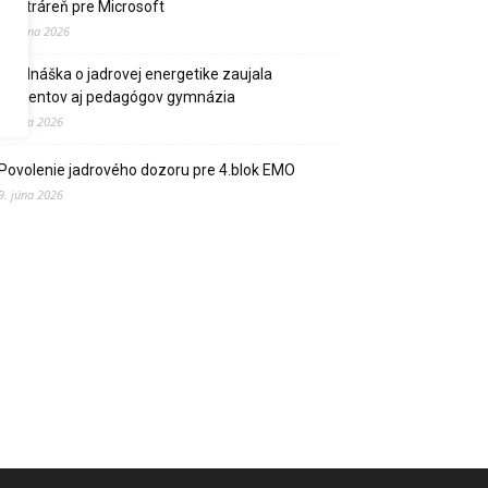
elektráreň pre Microsoft
15. júna 2026
Prednáška o jadrovej energetike zaujala
študentov aj pedagógov gymnázia
9. júna 2026
Povolenie jadrového dozoru pre 4.blok EMO
9. júna 2026