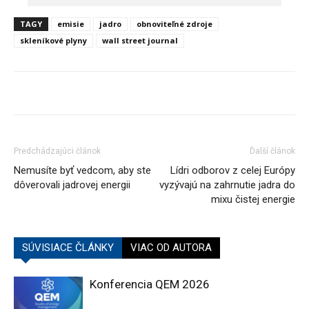
TAGY
emisie
jadro
obnoviteľné zdroje
skleníkové plyny
wall street journal
Predchádzajúci článok
Ďalší článok
Nemusíte byť vedcom, aby ste
Lídri odborov z celej Európy
dôverovali jadrovej energii
vyzývajú na zahrnutie jadra do
mixu čistej energie
SÚVISIACE ČLÁNKY
VIAC OD AUTORA
Konferencia QEM 2026