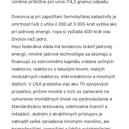
vznikne približne pol unce (14,2 gramu) odpadu.
Dokonca aj pri započítaní černobyľskej katastrofy je
úmrtnosť ľudí z uhlia 2 000 až 3 000-krát vyššia ako
pri jadrovej energii, ropa si vyžiada 400-krát viac
životov než jadro.
Hoci federálna vláda má tendenciu brániť jadrovej
energii, mnohé jadrové technológie sa skúmajú a
financujú zo súkromného kapitálu vrátane soľných
reaktorov, reaktorov s tekutými kovmi, malých
modulárnych reaktorov, mikroreaktorov a mnohých
ďalších. V USA prebieha viac ako 70 vývojových
projektov, pričom mnohé z nich sú zamerané na
vytvorenie montážnych liniek na zjednodušenie a
štandardizáciu testovania, udeľovania licencií a
inštalácií. Jedným z atraktívnych prístupov je
nahradiť veľké zariadenia mnohými menšími, ale
bezpečnejšími, lacnejšími a ľahšie ovládateľnými