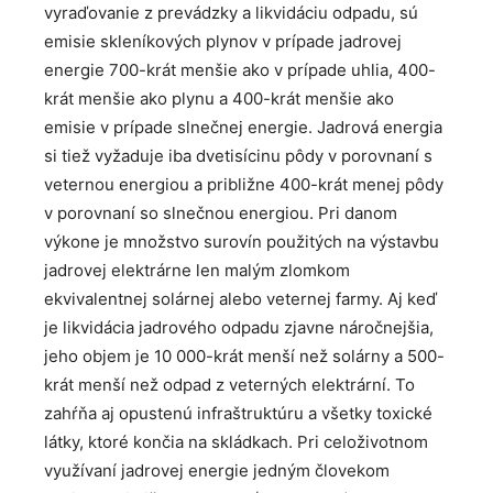
vyraďovanie z prevádzky a likvidáciu odpadu, sú
emisie skleníkových plynov v prípade jadrovej
energie 700-krát menšie ako v prípade uhlia, 400-
krát menšie ako plynu a 400-krát menšie ako
emisie v prípade slnečnej energie. Jadrová energia
si tiež vyžaduje iba dvetisícinu pôdy v porovnaní s
veternou energiou a približne 400-krát menej pôdy
v porovnaní so slnečnou energiou. Pri danom
výkone je množstvo surovín použitých na výstavbu
jadrovej elektrárne len malým zlomkom
ekvivalentnej solárnej alebo veternej farmy. Aj keď
je likvidácia jadrového odpadu zjavne náročnejšia,
jeho objem je 10 000-krát menší než solárny a 500-
krát menší než odpad z veterných elektrární. To
zahŕňa aj opustenú infraštruktúru a všetky toxické
látky, ktoré končia na skládkach. Pri celoživotnom
využívaní jadrovej energie jedným človekom