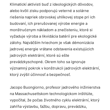
Klimatickí aktivisti buď z ideologických dôvodov,
alebo kvôli zisku podporujú veterné a solárne
riešenia napriek obrovskej uhlíkovej stope pri ich
budovaní, ich prerušovanej výrobe energie a
monštruóznym nákladom a znečisteniu, ktoré si
vyžaduje výroba a likvidácia batérií pre ekologické
zálohy. Najväčším hriechom je však démonizácia
jadrovej energie vrátane odstavenia existujúcich
jadrových elektrární, ktoré sú ešte
prevádzkyschopné. Okrem toho sa ignoruje
významný pokrok v konštrukcii jadrových elektrární,
ktorý zvýšil účinnosť a bezpečnosť.
Jacopo Buongiorno, profesor jadrového inžinierstva
na Massachusettskom technologickom inštitúte,
vypočítal, že počas životného cyklu elektrární, ktorý
zahŕňa výstavbu, ťažbu, dopravu, prevádzku,