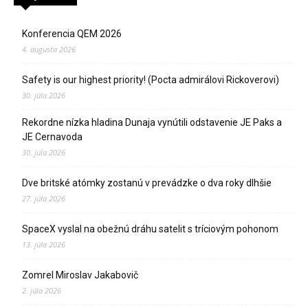
Konferencia QEM 2026
4. augusta 2026
Safety is our highest priority! (Pocta admirálovi Rickoverovi)
30. júla 2026
Rekordne nízka hladina Dunaja vynútili odstavenie JE Paks a
JE Cernavoda
30. júla 2026
Dve britské atómky zostanú v prevádzke o dva roky dlhšie
27. júla 2026
SpaceX vyslal na obežnú dráhu satelit s tríciovým pohonom
13. júla 2026
Zomrel Miroslav Jakabovič
2. júla 2026