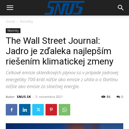
Úvod
Novinky
Novinky
The Wall Street Journal:
Jadro je zďaleka najlepším
riešením klimatickej zmeny
Celkové emisie skleníkových plynov sú v prípade jadrovej
energetiky 700-krát nižšie ako emisie z uhlia a o štvrtinu
nižšie ako emisie zo slnečnej energie.
Autor:
SNUS.SK
-
5. novembra 2021
86
0