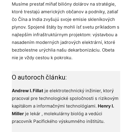
Musíme prestať míňať bilióny dolárov na stratégie,
ktoré trestajú amerických občanov a podniky, zatiaľ
čo Čína a India zvyšujú svoje emisie skleníkových
plynov. Spojené štáty by mohli ísť svetu príkladom s
najlepším infraštruktúrnym projektom: výstavbou a
nasadením moderných jadrových elektrární, ktoré
bezbolestne urýchlia našu dekarbonizáciu. Obeta
nie je vždy cestou k pokroku.
O autoroch článku:
Andrew I. Fillat
je elektrotechnický inžinier, ktorý
pracoval pre technologické spoločnosti s rizikovým
kapitálom a informačnými technológiami.
Henry I.
Miller
je lekár , molekulárny biológ a vedúci
pracovník Pacifického výskumného inštitútu.