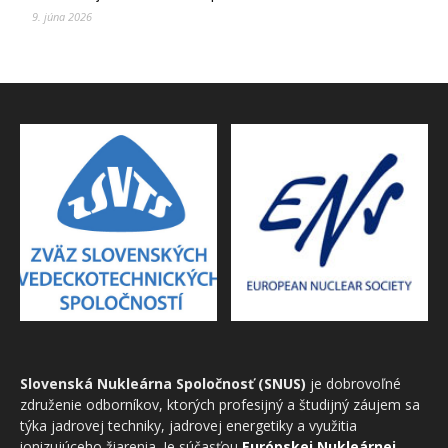
9. júna 2026
Slovenská Nukleárna Spoločnosť (SNUS)
je dobrovoľné
združenie odborníkov, ktorých profesijný a študijný záujem sa
týka jadrovej techniky, jadrovej energetiky a využitia
ionizujúceho žiarenia. Je súčasťou
Európskej Nukleárnej