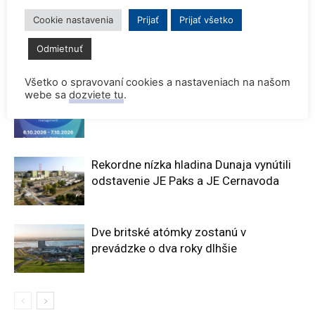
2055
Cookie nastavenia
Prijať
Prijať všetko
Odmietnuť
SÚVISIACE ČLÁNKY
VIAC OD AUTORA
Všetko o spravovaní cookies a nastaveniach na našom
webe sa
dozviete tu
.
Konferencia QEM 2026
Rekordne nízka hladina Dunaja vynútili
odstavenie JE Paks a JE Cernavoda
Dve britské atómky zostanú v
prevádzke o dva roky dlhšie