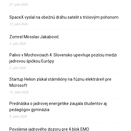
27. júla 2026
SpaceX vyslal na obežnú dráhu satelit s tríciovým pohonom
13. júla 2026
Zomrel Miroslav Jakabovič
2. júla 2026
Palivo v Mochovciach 4: Slovensko upevňuje pozíciu medzi
jadrovou špičkou Európy
2. júla 2026
Startup Helion získal stámilióny na fúznu elektráreň pre
Microsoft
15. júna 2026
Prednáška o jadrovej energetike zaujala študentov aj
pedagógov gymnázia
9. júna 2026
Povolenie jadrového dozoru pre 4.blok EMO