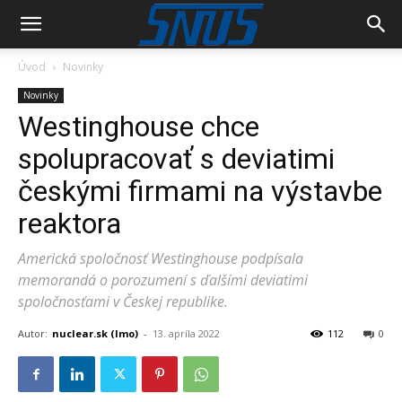
Úvod
Novinky
Novinky
Westinghouse chce
spolupracovať s deviatimi
českými firmami na výstavbe
reaktora
Americká spoločnosť Westinghouse podpísala
memorandá o porozumení s ďalšími deviatimi
spoločnosťami v Českej republike.
Autor:
nuclear.sk (lmo)
-
13. apríla 2022
112
0