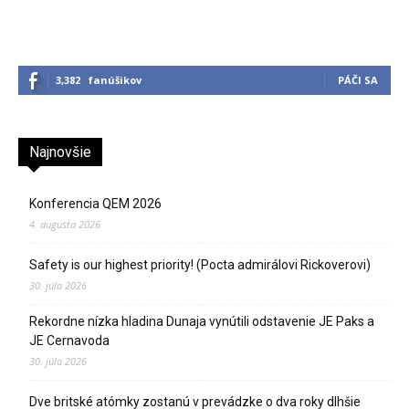
3,382
fanúšikov
PÁČI SA
Najnovšie
Konferencia QEM 2026
4. augusta 2026
Safety is our highest priority! (Pocta admirálovi Rickoverovi)
30. júla 2026
Rekordne nízka hladina Dunaja vynútili odstavenie JE Paks a
JE Cernavoda
30. júla 2026
Dve britské atómky zostanú v prevádzke o dva roky dlhšie