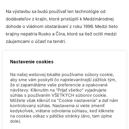
Na výstavbu sa budú používať len technológie od
dodávateľov z krajín, ktoré pristúpili k Medzinárodnej
dohode o vládnom obstarávaní z roku 1996. Medzi tieto
krajiny nepatria Rusko a Čína, ktoré sa tiež ocitli medzi
záujemcami o účasť na tendri.
ZDROJ
O Energetice
Nastavenie cookies
TAGY
AP1000
Dukovany
jadrové palivo
Westinghouse
Na našej webovej lokalite používame súbory cookie,
aby sme vám poskytli čo najrelevantnejší zážitok tým,
že si zapamätáme vaše preferencie a opakované
návštevy. Kliknutím na "Prijať všetko" vyjadrujete
súhlas s používaním VŠETKÝCH súborov cookie.
Môžete však kliknúť na "Cookie nastavenia" a dať nám
kontrolovaný súhlas. Nastavenia si viete zmeniť
kedykoľvek, vrátane odvolania súhlasu, keď kliknete
Predchádzajúci článok
Ďalší článok
na cookies odkaz v pätičke stránky (áno, tam úplne
dole).
Najmladšiu britskú atómku
Irán plánuje postaviť vlastný
chcú prevádzkovať až do roku
360-megawattový reaktor