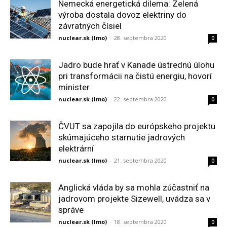
Nemecká energetická dilema: Zelená
výroba dostala dovoz elektriny do
závratných čísiel
nuclear.sk (lmo)
-
28. septembra 2020
0
Jadro bude hrať v Kanade ústrednú úlohu
pri transformácii na čistú energiu, hovorí
minister
nuclear.sk (lmo)
-
22. septembra 2020
0
ČVUT sa zapojila do európskeho projektu
skúmajúceho starnutie jadrových
elektrární
nuclear.sk (lmo)
-
21. septembra 2020
0
Anglická vláda by sa mohla zúčastniť na
jadrovom projekte Sizewell, uvádza sa v
správe
nuclear.sk (lmo)
-
18. septembra 2020
0