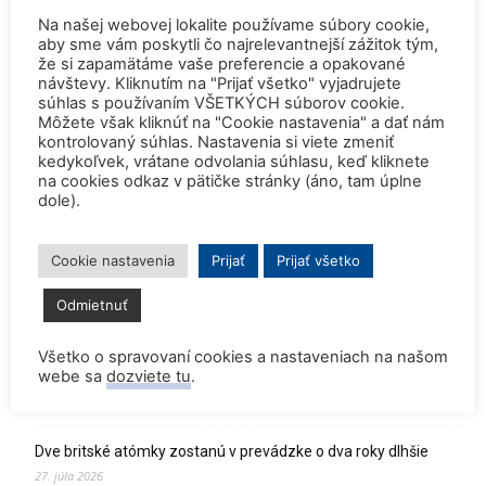
Na našej webovej lokalite používame súbory cookie,
aby sme vám poskytli čo najrelevantnejší zážitok tým,
že si zapamätáme vaše preferencie a opakované
3,382
fanúšikov
PÁČI SA
návštevy. Kliknutím na "Prijať všetko" vyjadrujete
súhlas s používaním VŠETKÝCH súborov cookie.
Môžete však kliknúť na "Cookie nastavenia" a dať nám
kontrolovaný súhlas. Nastavenia si viete zmeniť
Najnovšie
kedykoľvek, vrátane odvolania súhlasu, keď kliknete
na cookies odkaz v pätičke stránky (áno, tam úplne
dole).
Konferencia QEM 2026
4. augusta 2026
Cookie nastavenia
Prijať
Prijať všetko
Safety is our highest priority! (Pocta admirálovi Rickoverovi)
Odmietnuť
30. júla 2026
Všetko o spravovaní cookies a nastaveniach na našom
Rekordne nízka hladina Dunaja vynútili odstavenie JE Paks a
webe sa
dozviete tu
.
JE Cernavoda
30. júla 2026
Dve britské atómky zostanú v prevádzke o dva roky dlhšie
27. júla 2026