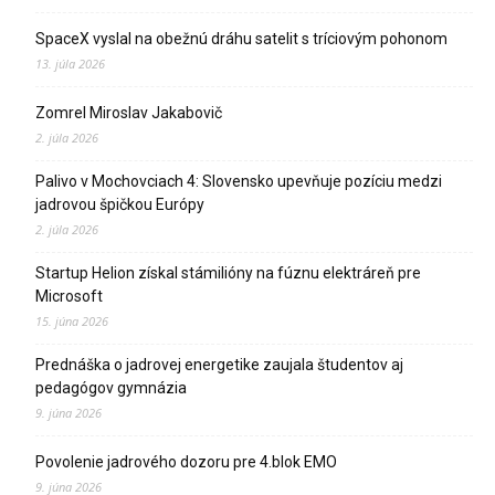
SpaceX vyslal na obežnú dráhu satelit s tríciovým pohonom
13. júla 2026
Zomrel Miroslav Jakabovič
2. júla 2026
Palivo v Mochovciach 4: Slovensko upevňuje pozíciu medzi
jadrovou špičkou Európy
2. júla 2026
Startup Helion získal stámilióny na fúznu elektráreň pre
Microsoft
15. júna 2026
Prednáška o jadrovej energetike zaujala študentov aj
pedagógov gymnázia
9. júna 2026
Povolenie jadrového dozoru pre 4.blok EMO
9. júna 2026