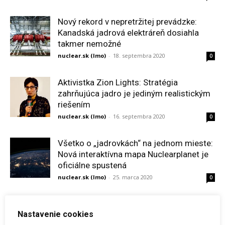
Nový rekord v nepretržitej prevádzke:
Kanadská jadrová elektráreň dosiahla
takmer nemožné
nuclear.sk (lmo)
-
18. septembra 2020
0
Aktivistka Zion Lights: Stratégia
zahrňujúca jadro je jediným realistickým
riešením
nuclear.sk (lmo)
-
16. septembra 2020
0
Všetko o „jadrovkách“ na jednom mieste:
Nová interaktívna mapa Nuclearplanet je
oficiálne spustená
nuclear.sk (lmo)
-
25. marca 2020
0
Nastavenie cookies
31
32
33