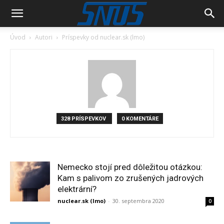
Úvod
Autori
Príspevky od nuclear.sk (lmo)
328 PRÍSPEVKOV
0 KOMENTÁRE
Nemecko stojí pred dôležitou otázkou:
Kam s palivom zo zrušených jadrových
elektrární?
nuclear.sk (lmo)
-
30. septembra 2020
0