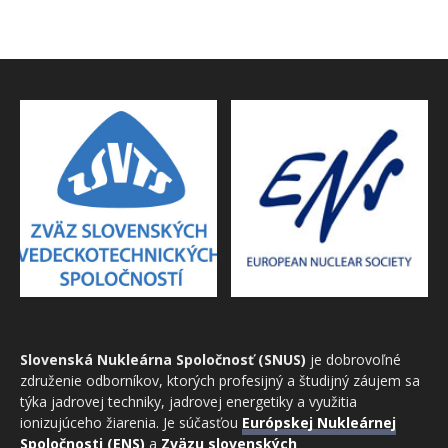
Slovenská Nukleárna Spoločnosť (SNUS)
je dobrovoľné
združenie odborníkov, ktorých profesijný a študijný záujem sa
týka jadrovej techniky, jadrovej energetiky a využitia
ionizujúceho žiarenia. Je súčasťou
Európskej Nukleárnej
Spoločnosti (ENS)
a
Zväzu slovenských