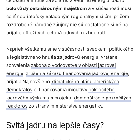
celoštátne hnutie za solárnu a veternú energiu. Jadro
bolo vždy celonárodným majetkom
a v súčasnosti musí
čeliť nepriateľsky naladeným regionálnym silám, pričom
rozdrobené národné záujmy nie sú dostatočne silné na
prijatie dôležitých celonárodných rozhodnutí.
Napriek všetkému sme v súčasnosti svedkami politického
a legislatívneho hnutia za jadrovú energiu, vrátane
schválenia
zákona o vodcovstve v oblasti jadrovej
energie
,
zrušenia zákazu financovania jadrovej energie
,
prijatia Najnovšieho
klimatického plánu amerických
demokratov
či financovania iniciatívy
pokročilého
jadrového výskumu
a projektu
demonštrácie pokročilých
reaktorov
zo strany ministerstva energetiky.
Svitá jadru na lepšie časy?