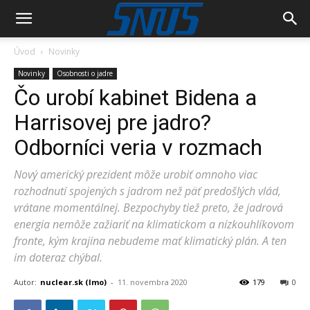
Úvod
Novinky
Novinky
Osobnosti o jadre
Čo urobí kabinet Bidena a
Harrisovej pre jadro?
Odborníci veria v rozmach
Nový americký prezident môže urobiť omnoho viac
rozhodnutí spojených s jadrom než päť predošlých vlád,
vrátane momentálnej. Bezpochyby tiež preto, že jadrová
energia nemôže zažiariť na klimatickom a nízkouhlíkovom
fronte, kým krajina nebudeme mať klimatický plán. A ten
im doteraz chýbal.
Autor:
nuclear.sk (lmo)
-
11. novembra 2020
179
0