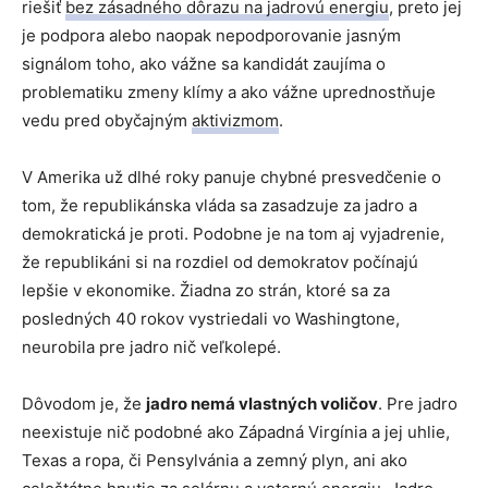
riešiť
bez zásadného dôrazu na jadrovú energiu
, preto jej
je podpora alebo naopak nepodporovanie jasným
signálom toho, ako vážne sa kandidát zaujíma o
problematiku zmeny klímy a ako vážne uprednostňuje
vedu pred obyčajným
aktivizmom
.
V Amerika už dlhé roky panuje chybné presvedčenie o
tom, že republikánska vláda sa zasadzuje za jadro a
demokratická je proti. Podobne je na tom aj vyjadrenie,
že republikáni si na rozdiel od demokratov počínajú
lepšie v ekonomike. Žiadna zo strán, ktoré sa za
posledných 40 rokov vystriedali vo Washingtone,
neurobila pre jadro nič veľkolepé.
Dôvodom je, že
jadro nemá vlastných voličov
. Pre jadro
neexistuje nič podobné ako Západná Virgínia a jej uhlie,
Texas a ropa, či Pensylvánia a zemný plyn, ani ako