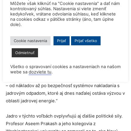
OBNOVITEĽNÝCH ZDROJOCH, KTORÉ
Môžete však kliknúť na "Cookie nastavenia" a dať nám
kontrolovaný súhlas. Nastavenia si viete zmeniť
TAKÉTO JAVY DOKÁŽU ÚPLNE
kedykoľvek, vrátane odvolania súhlasu, keď kliknete
na cookies odkaz v pätičke stránky (áno, tam úplne
ODSTAVIŤ.
dole).
Budúcnosť jadrovej energie
Cookie nastavenia
Prijať
Prijať všetko
Odmietnuť
V časti Bidenovho plánu s názvom „Budúcnosť jadrovej
energie“ sa spomína, že Američania „sa musia zamerať na
Všetko o spravovaní cookies a nastaveniach na našom
všetky nízkouhlíkové a bezuhlíkové technológie“. Aj preto
webe sa
dozviete tu
.
sa chystá podporovať „výskum zameraný na otázky jadra
– od nákladov až po bezpečnosť systémov nakladania s
jadrovým odpadom, ktoré aj dnes naďalej ostáva výzvou v
oblasti jadrovej energie.“
Jadro v týchto voľbách ovplyvňujú aj ďalšie politické sily.
Profesor Aseem Prakash a jeho kolegovia z