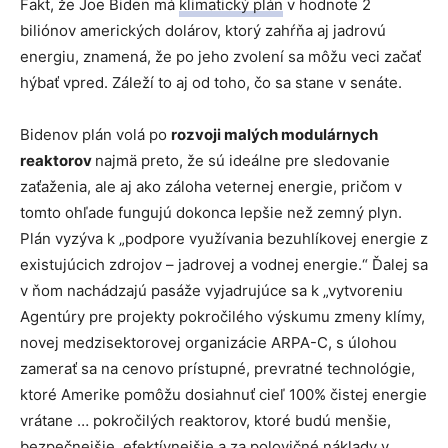
Fakt, že Joe Biden má
klimatický plán
v hodnote 2
biliónov amerických dolárov, ktorý zahŕňa aj jadrovú
energiu, znamená, že po jeho zvolení sa môžu veci začať
hýbať vpred. Záleží to aj od toho, čo sa stane v senáte.
Bidenov plán volá po
rozvoji malých modulárnych
reaktorov
najmä preto, že sú ideálne pre sledovanie
zaťaženia, ale aj ako záloha veternej energie, pričom v
tomto ohľade fungujú dokonca lepšie než zemný plyn.
Plán vyzýva k „podpore využívania bezuhlíkovej energie z
existujúcich zdrojov – jadrovej a vodnej energie.“ Ďalej sa
v ňom nachádzajú pasáže vyjadrujúce sa k „vytvoreniu
Agentúry pre projekty pokročilého výskumu zmeny klímy,
novej medzisektorovej organizácie ARPA-C, s úlohou
zamerať sa na cenovo prístupné, prevratné technológie,
ktoré Amerike pomôžu dosiahnuť cieľ 100% čistej energie
vrátane … pokročilých reaktorov, ktoré budú menšie,
bezpečnejšie, efektívnejšie a za polovičné náklady v