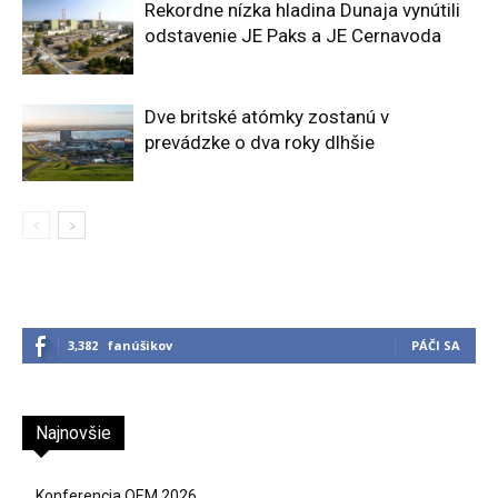
Rekordne nízka hladina Dunaja vynútili
odstavenie JE Paks a JE Cernavoda
Dve britské atómky zostanú v
prevádzke o dva roky dlhšie
3,382
fanúšikov
PÁČI SA
Najnovšie
Konferencia QEM 2026