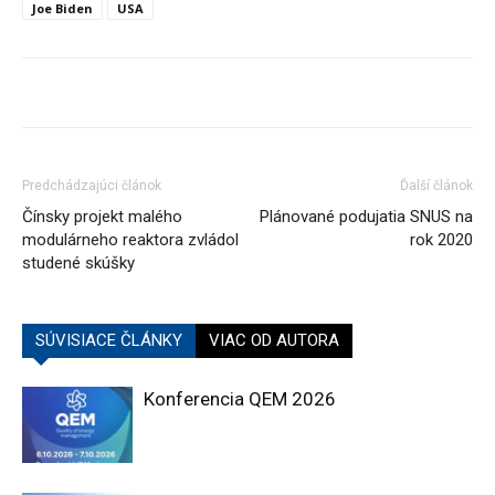
Joe Biden
USA
Predchádzajúci článok
Ďalší článok
Čínsky projekt malého
Plánované podujatia SNUS na
modulárneho reaktora zvládol
rok 2020
studené skúšky
SÚVISIACE ČLÁNKY
VIAC OD AUTORA
Konferencia QEM 2026