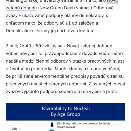
Washingtonskej univerzity sa zamerali na to, ako
Novú
zelenú dohodu
(New Green Deal) vnímajú Odborové
zväzy – ukazovateľ podpory plánov demokratov, s
ohľadom na to, že odbory sú už od založenia
Demokratickej strany jej chrbtovou kosťou.
Zistili, že 40 z 50 zväzov sa k Novej zelenej dohode
vôbec nevyjadrilo, pravdepodobne z dôvodu vnútorného
napätia medzi členmi odborov v otázke pracovných miest
a životného prostredia. Mnohí členovia sú presvedčení,
že príliš silné environmentálne predpisy povedú k zániku
pracovných miest chránených odbormi. Z ostatných desať
zväzov vyjadrilo podporu sedem a tri sa vyjadrili proti.