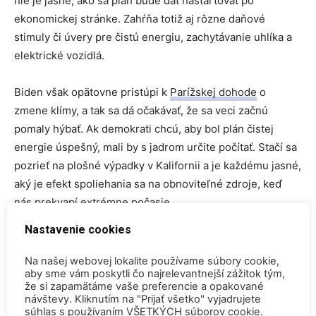
nie je jasné, ako sa plán bude dať naštartovať po
ekonomickej stránke. Zahŕňa totiž aj rôzne daňové
stimuly či úvery pre čistú energiu, zachytávanie uhlíka a
elektrické vozidlá.
Biden však opätovne pristúpi k
Parížskej dohode
o
zmene klímy, a tak sa dá očakávať, že sa veci začnú
pomaly hýbať. Ak demokrati chcú, aby bol plán čistej
energie úspešný, mali by s jadrom určite počítať. Stačí sa
pozrieť na plošné výpadky v Kalifornii a je každému jasné,
aký je efekt spoliehania sa na obnoviteľné zdroje, keď
nás prekvapí extrémne počasie.
Nastavenie cookies
ČI UŽ JE TO VLNA HORÚČAV,
CYKLÓNA ALEBO HURIKÁNY, JADRO
Na našej webovej lokalite používame súbory cookie,
aby sme vám poskytli čo najrelevantnejší zážitok tým,
VYRÁBA ENERGIU BEZ PRERUŠENIA,
že si zapamätáme vaše preferencie a opakované
návštevy. Kliknutím na "Prijať všetko" vyjadrujete
ČO SA NEDÁ POVEDAŤ O
súhlas s používaním VŠETKÝCH súborov cookie.