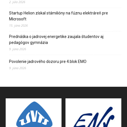
2. júla 2026
Startup Helion získal stámilióny na fúznu elektráreň pre
Microsoft
15. júna 2026
Prednáška o jadrovej energetike zaujala študentov aj
pedagógov gymnázia
9. júna 2026
Povolenie jadrového dozoru pre 4.blok EMO
9. júna 2026