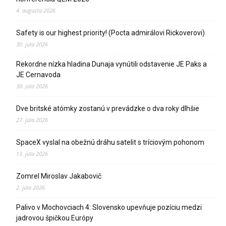
4. augusta 2026
Safety is our highest priority! (Pocta admirálovi Rickoverovi)
30. júla 2026
Rekordne nízka hladina Dunaja vynútili odstavenie JE Paks a
JE Cernavoda
30. júla 2026
Dve britské atómky zostanú v prevádzke o dva roky dlhšie
27. júla 2026
SpaceX vyslal na obežnú dráhu satelit s tríciovým pohonom
13. júla 2026
Zomrel Miroslav Jakabovič
2. júla 2026
Palivo v Mochovciach 4: Slovensko upevňuje pozíciu medzi
jadrovou špičkou Európy