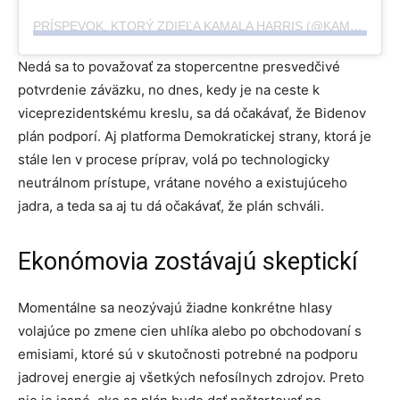
PRÍSPEVOK, KTORÝ ZDIEĽA KAMALA HARRIS (@KAMALAHARRIS)
Nedá sa to považovať za stopercentne presvedčivé
potvrdenie záväzku, no dnes, kedy je na ceste k
viceprezidentskému kreslu, sa dá očakávať, že Bidenov
plán podporí. Aj platforma Demokratickej strany, ktorá je
stále len v procese príprav, volá po technologicky
neutrálnom prístupe, vrátane nového a existujúceho
jadra, a teda sa aj tu dá očakávať, že plán schváli.
Ekonómovia zostávajú skeptickí
Momentálne sa neozývajú žiadne konkrétne hlasy
volajúce po zmene cien uhlíka alebo po obchodovaní s
emisiami, ktoré sú v skutočnosti potrebné na podporu
jadrovej energie aj všetkých nefosílnych zdrojov. Preto