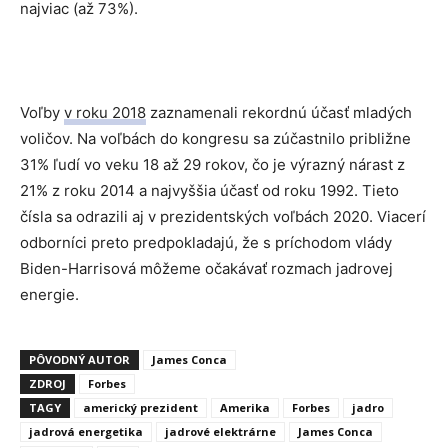
najviac (až 73%).
Voľby
v roku 2018
zaznamenali rekordnú účasť mladých
voličov. Na voľbách do kongresu sa zúčastnilo približne
31% ľudí vo veku 18 až 29 rokov, čo je výrazný nárast z
21% z roku 2014 a najvyššia účasť od roku 1992. Tieto
čísla sa odrazili aj v prezidentských voľbách 2020. Viacerí
odborníci preto predpokladajú, že s príchodom vlády
Biden-Harrisová môžeme očakávať rozmach jadrovej
energie.
PÔVODNÝ AUTOR
James Conca
ZDROJ
Forbes
TAGY
americký prezident
Amerika
Forbes
jadro
jadrová energetika
jadrové elektrárne
James Conca