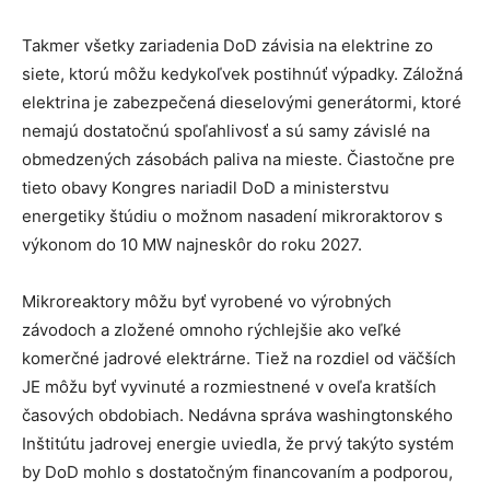
Takmer všetky zariadenia DoD závisia na elektrine zo
siete, ktorú môžu kedykoľvek postihnúť výpadky. Záložná
elektrina je zabezpečená dieselovými generátormi, ktoré
nemajú dostatočnú spoľahlivosť a sú samy závislé na
obmedzených zásobách paliva na mieste. Čiastočne pre
tieto obavy Kongres nariadil DoD a ministerstvu
energetiky štúdiu o možnom nasadení mikroraktorov s
výkonom do 10 MW najneskôr do roku 2027.
Mikroreaktory môžu byť vyrobené vo výrobných
závodoch a zložené omnoho rýchlejšie ako veľké
komerčné jadrové elektrárne. Tiež na rozdiel od väčších
JE môžu byť vyvinuté a rozmiestnené v oveľa kratších
časových obdobiach. Nedávna správa washingtonského
Inštitútu jadrovej energie uviedla, že prvý takýto systém
by DoD mohlo s dostatočným financovaním a podporou,