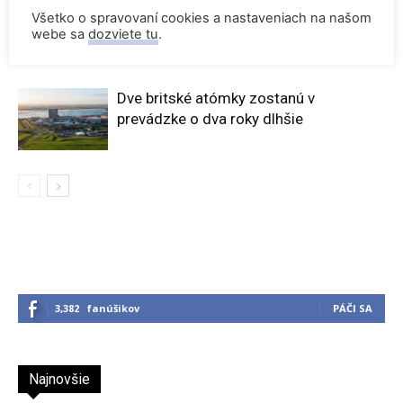
Rekordne nízka hladina Dunaja vynútili
Všetko o spravovaní cookies a nastaveniach na našom
odstavenie JE Paks a JE Cernavoda
webe sa
dozviete tu
.
Dve britské atómky zostanú v
prevádzke o dva roky dlhšie
3,382
fanúšikov
PÁČI SA
Najnovšie