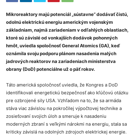
Mikroreaktory majú potenciál „sústavne“ dodávať čistú,
odolnú elektrickú energiu americkým vojenským
základniam, najmä zariadeniam v odľahlých oblastiach,
ktoré sú závislé od vonkajších dodávok pohonných
hmôt, uviedla spoločnosť General Atomics (GA), keď
oznámila svoju podporu plánom nasadenia malých
jadrových reaktorov na zariadeniach ministerstva
obrany (DoD) potenciálne už o päť rokov.
Táto americká spoločnosť uviedla, že Kongres a DoD
identifikovali energetickú bezpečnosť ako kľúčovú otázku
pre ozbrojené sily USA. Vzhľadom na to, že sa armáda
stáva viac závislou na pokročilej výpočtovej technike a
zosieťovaní svojich úloh a smeruje k nasadeniu
moderných zbraní s veľkými nárokmi na energiu, stala sa
kriticky závislá na odolných zdrojoch elektrickej energie.