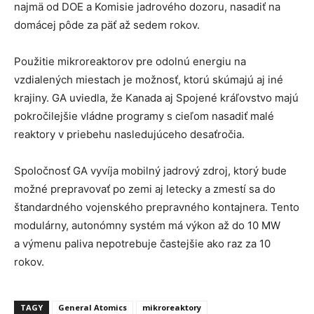
najmä od DOE a Komisie jadrového dozoru, nasadiť na
domácej pôde za päť až sedem rokov.
Použitie mikroreaktorov pre odolnú energiu na
vzdialených miestach je možnosť, ktorú skúmajú aj iné
krajiny. GA uviedla, že Kanada aj Spojené kráľovstvo majú
pokročilejšie vládne programy s cieľom nasadiť malé
reaktory v priebehu nasledujúceho desaťročia.
Spoločnosť GA vyvíja mobilný jadrový zdroj, ktorý bude
možné prepravovať po zemi aj letecky a zmestí sa do
štandardného vojenského prepravného kontajnera. Tento
modulárny, autonómny systém má výkon až do 10 MW
a výmenu paliva nepotrebuje častejšie ako raz za 10
rokov.
TAGY
General Atomics
mikroreaktory