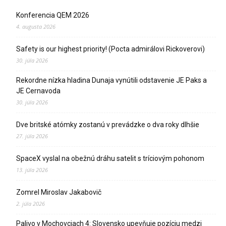
Konferencia QEM 2026
4. augusta 2026
Safety is our highest priority! (Pocta admirálovi Rickoverovi)
30. júla 2026
Rekordne nízka hladina Dunaja vynútili odstavenie JE Paks a
JE Cernavoda
30. júla 2026
Dve britské atómky zostanú v prevádzke o dva roky dlhšie
27. júla 2026
SpaceX vyslal na obežnú dráhu satelit s tríciovým pohonom
13. júla 2026
Zomrel Miroslav Jakabovič
2. júla 2026
Palivo v Mochovciach 4: Slovensko upevňuje pozíciu medzi