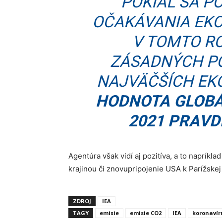
POKIAĽ SA P
OČAKÁVANIA EK
V TOMTO RO
ZÁSADNÝCH PO
NAJVÄČŠÍCH EK
HODNOTA GLOBÁ
2021 PRAVD
Agentúra však vidí aj pozitíva, a to napríkl
krajinou či znovupripojenie USA k Parížske
ZDROJ
IEA
TAGY
emisie
emisie CO2
IEA
koronavír