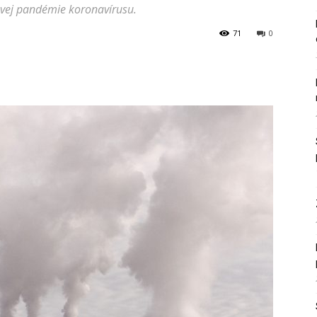
ovej pandémie koronavírusu.
71
0