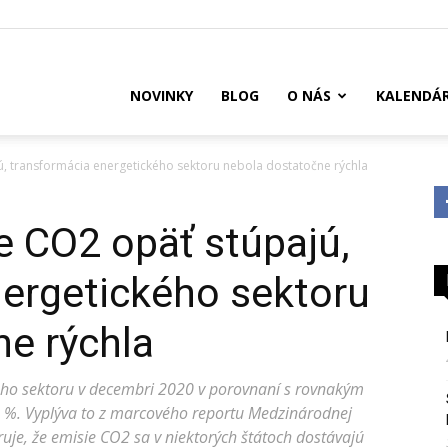
US
NOVINKY
BLOG
O NÁS
KALENDÁ
jú, transformácia energetického sektoru nebola dostatočne rýchla
ie CO2 opäť stúpajú,
nergetického sektoru
e rýchla
kého sektoru v decembri 2020 v porovnaní s rovnakým
 %. Vyplýva to z marcového reportu Medzinárodnej
ruje, že emisie CO2 sa v niektorých štátoch dostávajú