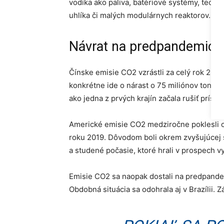
vodíka ako paliva, batériové systémy, techn
uhlíka či malých modulárnych reaktorov.
Návrat na predpandemick
Čínske emisie CO2 vzrástli za celý rok 202
konkrétne ide o nárast o 75 miliónov ton. P
ako jedna z prvých krajín začala rušiť prísn
Americké emisie CO2 medziročne poklesli o
roku 2019. Dôvodom boli okrem zvyšujúcej 
a studené počasie, ktoré hrali v prospech vy
Emisie CO2 sa naopak dostali na predpandem
Obdobná situácia sa odohrala aj v Brazílii. Z