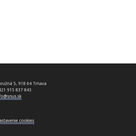
ružná 5, 918 64 Trnava
421 915 837 843
nfo@snus.sk
astavenie cookies