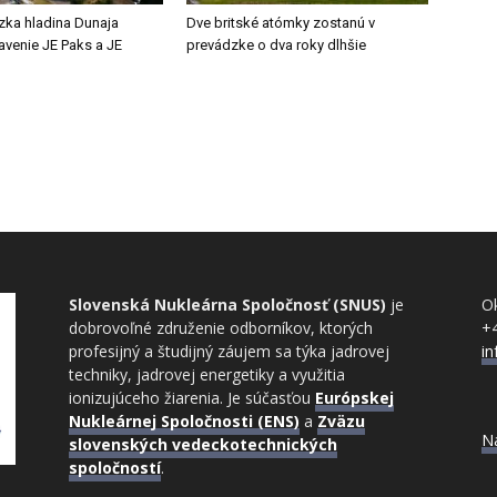
zka hladina Dunaja
Dve britské atómky zostanú v
tavenie JE Paks a JE
prevádzke o dva roky dlhšie
Slovenská Nukleárna Spoločnosť (SNUS)
je
Ok
dobrovoľné združenie odborníkov, ktorých
+
profesijný a študijný záujem sa týka jadrovej
i
techniky, jadrovej energetiky a využitia
ionizujúceho žiarenia. Je súčasťou
Európskej
Nukleárnej Spoločnosti (ENS)
a
Zväzu
N
slovenských vedeckotechnických
spoločností
.