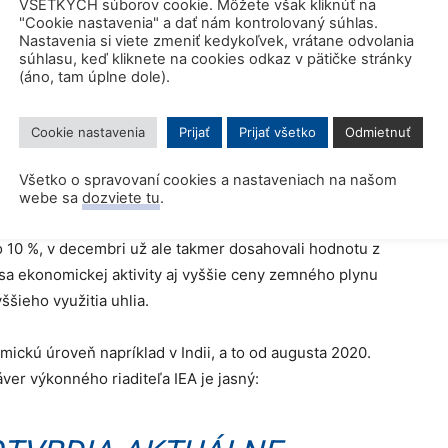
ológie týkajúce sa ukladania či opätovného použitia
VŠETKÝCH súborov cookie. Môžete však kliknúť na
"Cookie nastavenia" a dať nám kontrolovaný súhlas.
Nastavenia si viete zmeniť kedykoľvek, vrátane odvolania
súhlasu, keď kliknete na cookies odkaz v pätičke stránky
(áno, tam úplne dole).
ú úroveň
Cookie nastavenia
Prijať
Prijať všetko
Odmietnuť
0 o 0,8 % v porovnaní s prechádzajúcim rokom,
ozorovateľný bol od apríla minulého roka, keďže Čína
Všetko o spravovaní cookies a nastaveniach na našom
e protipandemické opatrenia.
webe sa
dozviete tu
.
 10 %, v decembri už ale takmer dosahovali hodnotu z
sa ekonomickej aktivity aj vyššie ceny zemného plynu
ššieho využitia uhlia.
ickú úroveň napríklad v Indii, a to od augusta 2020.
áver výkonného riaditeľa IEA je jasný: