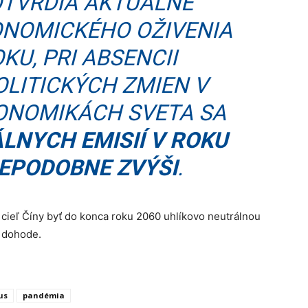
OTVRDIA AKTUÁLNE
ONOMICKÉHO OŽIVENIA
KU, PRI ABSENCII
LITICKÝCH ZMIEN V
ONOMIKÁCH SVETA SA
LNYCH EMISIÍ V ROKU
EPODOBNE ZVÝŠI
.
ad cieľ Číny byť do konca roku 2060 uhlíkovo neutrálnou
j dohode.
us
pandémia