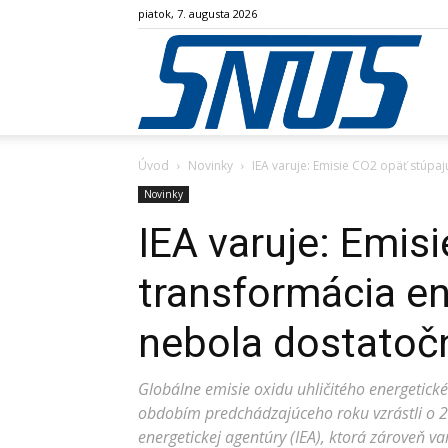
piatok, 7. augusta 2026
SN
Úvod
Novinky
IEA varuje: Emisie CO2 opäť stúpa
Novinky
IEA varuje: Emis
transformácia e
nebola dostatočn
Globálne emisie oxidu uhličitého energetic
obdobím predchádzajúceho roku vzrástli o 2
energetickej agentúry (IEA), ktorá zároveň va