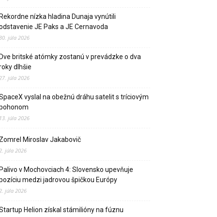
Rekordne nízka hladina Dunaja vynútili
odstavenie JE Paks a JE Cernavoda
30. júla 2026
Dve britské atómky zostanú v prevádzke o dva
roky dlhšie
27. júla 2026
SpaceX vyslal na obežnú dráhu satelit s tríciovým
pohonom
13. júla 2026
Zomrel Miroslav Jakabovič
2. júla 2026
Palivo v Mochovciach 4: Slovensko upevňuje
pozíciu medzi jadrovou špičkou Európy
2. júla 2026
Startup Helion získal stámilióny na fúznu