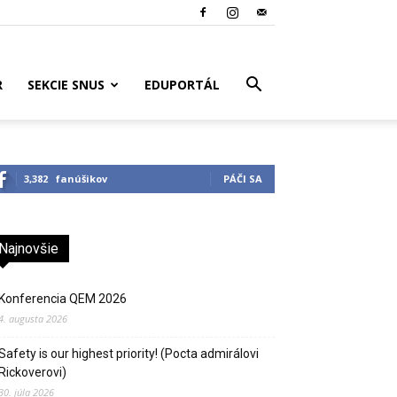
R
SEKCIE SNUS
EDUPORTÁL
3,382
fanúšikov
PÁČI SA
Najnovšie
Konferencia QEM 2026
4. augusta 2026
Safety is our highest priority! (Pocta admirálovi
Rickoverovi)
30. júla 2026