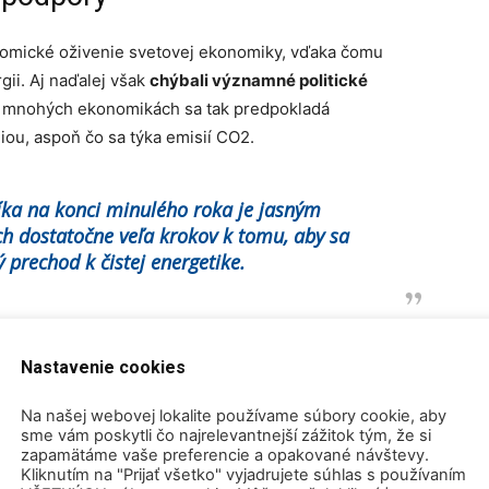
onomické oživenie svetovej ekonomiky, vďaka čomu
gii. Aj naďalej však
chýbali významné politické
 mnohých ekonomikách sa tak predpokladá
ou, aspoň čo sa týka emisií CO2.
íka na konci minulého roka je jasným
h dostatočne veľa krokov k tomu, aby sa
ý prechod k čistej energetike.
– Fatih Birol
Nastavenie cookies
výkonný riaditeľ IEA
Na našej webovej lokalite používame súbory cookie, aby
sme vám poskytli čo najrelevantnejší zážitok tým, že si
, aby svoje národné plány na oživenie ekonomiky
zapamätáme vaše preferencie a opakované návštevy.
teľnosti. V
správe
doporučuje rozvoj a implementáciu
Kliknutím na "Prijať všetko" vyjadrujete súhlas s používaním