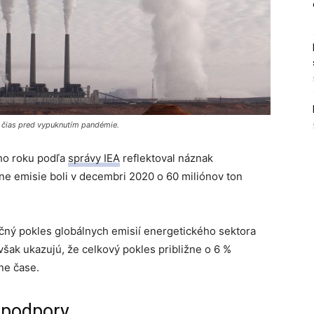
z čias pred vypuknutím pandémie.
ho roku podľa
správy IEA
reflektoval náznak
e emisie boli v decembri 2020 o 60 miliónov ton
očný pokles globálnych emisií energetického sektora
šak ukazujú, že celkový pokles približne o 6 %
ne čase.
 podpory