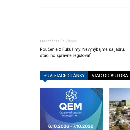
Predchádzajúci článok
Poučenie z Fukušimy: Nevyhýbajme sa jadru,
stačí ho správne regulovať
SÚVISIACE ČLÁNKY
VIAC OD AUTORA