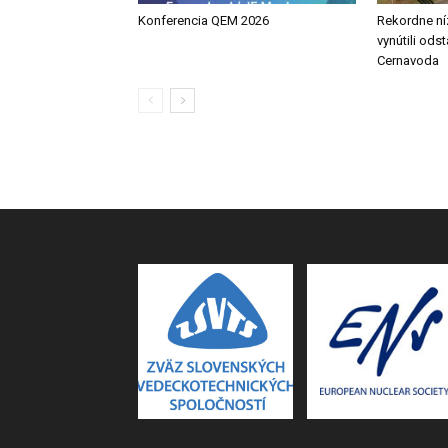
Konferencia QEM 2026
Rekordne ní
vynútili ods
Cernavoda