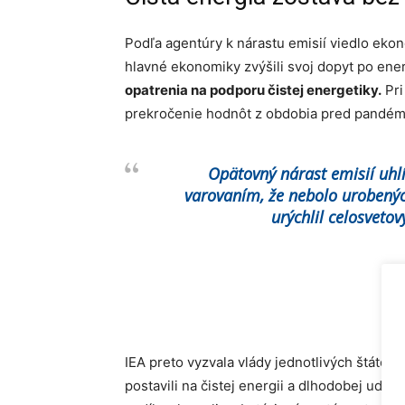
Podľa agentúry k nárastu emisií viedlo ek
hlavné ekonomiky zvýšili svoj dopyt po ener
opatrenia na podporu čistej energetiky.
Pri
prekročenie hodnôt z obdobia pred pandémi
Opätovný nárast emisií uhl
varovaním, že nebolo urobenýc
urýchlil celosvetov
IEA preto vyzvala vlády jednotlivých štátov
postavili na čistej energii a dlhodobej udrža