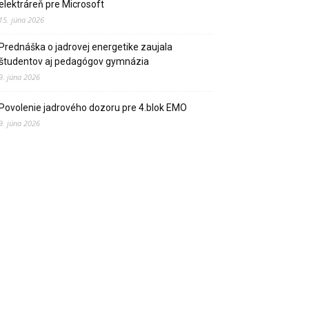
elektráreň pre Microsoft
15. júna 2026
Prednáška o jadrovej energetike zaujala
študentov aj pedagógov gymnázia
9. júna 2026
Povolenie jadrového dozoru pre 4.blok EMO
9. júna 2026