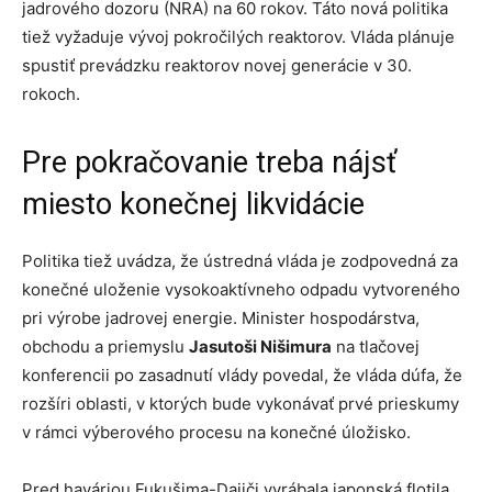
jadrového dozoru (NRA) na 60 rokov. Táto nová politika
tiež vyžaduje vývoj pokročilých reaktorov. Vláda plánuje
spustiť prevádzku reaktorov novej generácie v 30.
rokoch.
Pre pokračovanie treba nájsť
miesto konečnej likvidácie
Politika tiež uvádza, že ústredná vláda je zodpovedná za
konečné uloženie vysokoaktívneho odpadu vytvoreného
pri výrobe jadrovej energie. Minister hospodárstva,
obchodu a priemyslu
Jasutoši Nišimura
na tlačovej
konferencii po zasadnutí vlády povedal, že vláda dúfa, že
rozšíri oblasti, v ktorých bude vykonávať prvé prieskumy
v rámci výberového procesu na konečné úložisko.
Pred haváriou Fukušima-Daiiči vyrábala japonská flotila