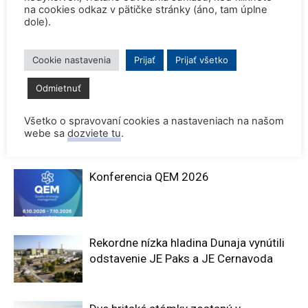
na cookies odkaz v pätičke stránky (áno, tam úplne
dole).
Predchádzajúci článok
Ďalší článok
Cookie nastavenia
Prijať
Prijať všetko
NASA bude testovať nové
Jadro je zahrnuté v nových
Odmietnuť
jadrové raketové palivo
pravidlách o čistom vodíku
Všetko o spravovaní cookies a nastaveniach na našom
webe sa
dozviete tu
.
SÚVISIACE ČLÁNKY
VIAC OD AUTORA
Konferencia QEM 2026
Rekordne nízka hladina Dunaja vynútili
odstavenie JE Paks a JE Cernavoda