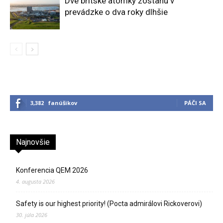
Dve britské atómky zostanú v
prevádzke o dva roky dlhšie
3,382
fanúšikov
PÁČI SA
Najnovšie
Konferencia QEM 2026
4. augusta 2026
Safety is our highest priority! (Pocta admirálovi Rickoverovi)
30. júla 2026