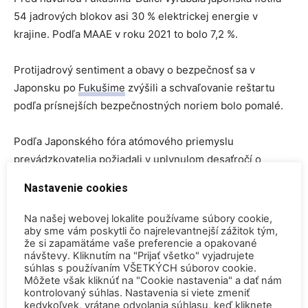
54 jadrových blokov asi 30 % elektrickej energie v
krajine. Podľa MAAE v roku 2021 to bolo 7,2 %.
Protijadrový sentiment a obavy o bezpečnosť sa v
Japonsku po
Fukušime
zvýšili a schvaľovanie reštartu
podľa prísnejších bezpečnostných noriem bolo pomalé.
Podľa Japonského fóra atómového priemyslu
prevádzkovatelia požiadali v uplynulom desaťročí o
opätovné spustenie 27 reaktorov. Sedemnásť prešlo
Nastavenie cookies
bezpečnostnými kontrolami a iba 10 obnovilo prevádzku.
Na našej webovej lokalite používame súbory cookie,
aby sme vám poskytli čo najrelevantnejší zážitok tým,
ZDROJ
Nucnet
že si zapamätáme vaše preferencie a opakované
návštevy. Kliknutím na "Prijať všetko" vyjadrujete
TAGY
Fukušima
Japonsko
predlžovanie životnosti
súhlas s používaním VŠETKÝCH súborov cookie.
Môžete však kliknúť na "Cookie nastavenia" a dať nám
kontrolovaný súhlas. Nastavenia si viete zmeniť
kedykoľvek, vrátane odvolania súhlasu, keď kliknete