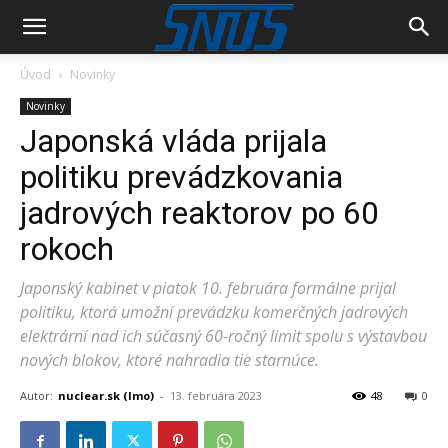
Úvod
Novinky
Novinky
Japonská vláda prijala
politiku prevádzkovania
jadrových reaktorov po 60
rokoch
Japonský kabinet v piatok 10. februára formálne prijal
politiku, ktorá umožní prevádzku komerčných jadrových
elektrární nad ich súčasný 60-ročný limit spolu s výstavbou
nových blokov, ktoré nahradia tie starnúce.
Autor:
nuclear.sk (lmo)
-
13. februára 2023
48
0