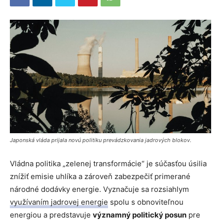
Japonská vláda prijala novú politiku prevádzkovania jadrových blokov.
Vládna politika „zelenej transformácie“ je súčasťou úsilia
znížiť emisie uhlíka a zároveň zabezpečiť primerané
národné dodávky energie. Vyznačuje sa rozsiahlym
využívaním jadrovej energie
spolu s obnoviteľnou
energiou a predstavuje
významný politický posun
pre