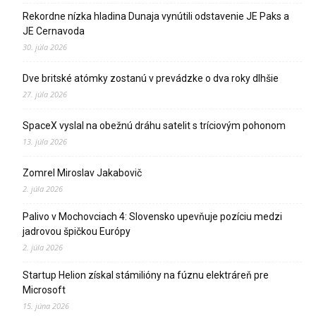
Rekordne nízka hladina Dunaja vynútili odstavenie JE Paks a
JE Cernavoda
30. júla 2026
Dve britské atómky zostanú v prevádzke o dva roky dlhšie
27. júla 2026
SpaceX vyslal na obežnú dráhu satelit s tríciovým pohonom
13. júla 2026
Zomrel Miroslav Jakabovič
2. júla 2026
Palivo v Mochovciach 4: Slovensko upevňuje pozíciu medzi
jadrovou špičkou Európy
2. júla 2026
Startup Helion získal stámilióny na fúznu elektráreň pre
Microsoft
15. júna 2026