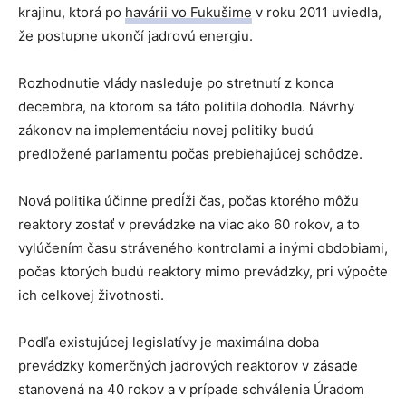
krajinu, ktorá po
havárii vo Fukušime
v roku 2011 uviedla,
že postupne ukončí jadrovú energiu.
Rozhodnutie vlády nasleduje po stretnutí z konca
decembra, na ktorom sa táto politila dohodla. Návrhy
zákonov na implementáciu novej politiky budú
predložené parlamentu počas prebiehajúcej schôdze.
Nová politika účinne predĺži čas, počas ktorého môžu
reaktory zostať v prevádzke na viac ako 60 rokov, a to
vylúčením času stráveného kontrolami a inými obdobiami,
počas ktorých budú reaktory mimo prevádzky, pri výpočte
ich celkovej životnosti.
Podľa existujúcej legislatívy je maximálna doba
prevádzky komerčných jadrových reaktorov v zásade
stanovená na 40 rokov a v prípade schválenia Úradom