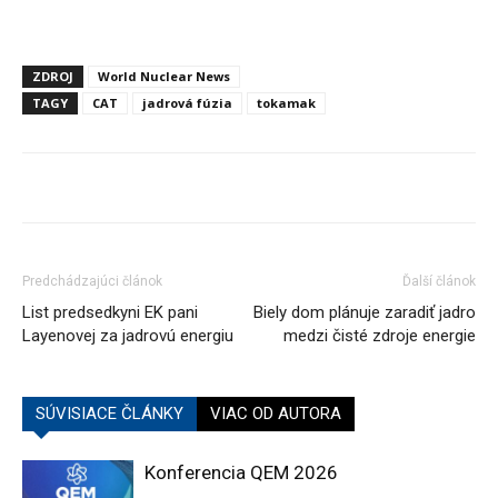
ZDROJ
World Nuclear News
TAGY
CAT
jadrová fúzia
tokamak
Predchádzajúci článok
Ďalší článok
List predsedkyni EK pani
Biely dom plánuje zaradiť jadro
Layenovej za jadrovú energiu
medzi čisté zdroje energie
SÚVISIACE ČLÁNKY
VIAC OD AUTORA
Konferencia QEM 2026