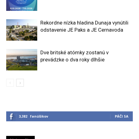
Rekordne nízka hladina Dunaja vynútili
odstavenie JE Paks a JE Cernavoda
Dve britské atómky zostanú v
prevádzke o dva roky dlhšie
3,382
fanúšikov
PÁČI SA