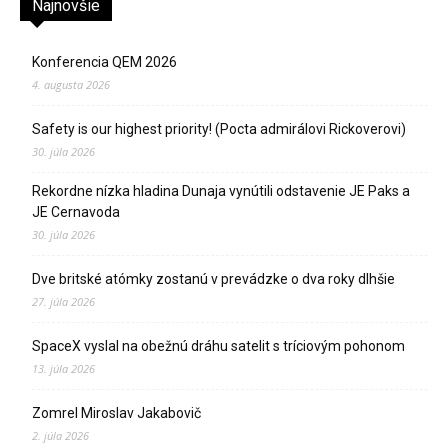
Najnovšie
Konferencia QEM 2026
4. augusta 2026
Safety is our highest priority! (Pocta admirálovi Rickoverovi)
30. júla 2026
Rekordne nízka hladina Dunaja vynútili odstavenie JE Paks a
JE Cernavoda
30. júla 2026
Dve britské atómky zostanú v prevádzke o dva roky dlhšie
27. júla 2026
SpaceX vyslal na obežnú dráhu satelit s tríciovým pohonom
13. júla 2026
Zomrel Miroslav Jakabovič
2. júla 2026