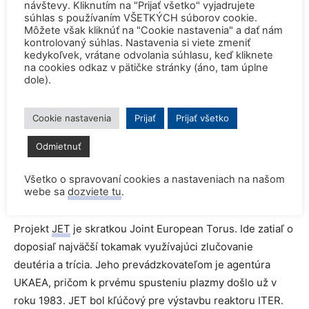
návštevy. Kliknutím na "Prijať všetko" vyjadrujete
v priemyslovom meradle. Projekt je momentálne
súhlas s používaním VŠETKÝCH súborov cookie.
Môžete však kliknúť na "Cookie nastavenia" a dať nám
dokončený na 70 % a jeho prvá prevádzka sa očakáva v
kontrolovaný súhlas. Nastavenia si viete zmeniť
roku 2035.
kedykoľvek, vrátane odvolania súhlasu, keď kliknete
na cookies odkaz v pätičke stránky (áno, tam úplne
dole).
Aj Amerika má už svoj fúzny projekt, ktorý nesie názov
DEMO
. Spolupracuje na ňom americké ministerstvo
Cookie nastavenia
Prijať
Prijať všetko
energetiky, Prinstonské laboratórium plazmy v New
Jersey a juhokórejský fúzny výskumný inštitút. DEMO by
Odmietnuť
mal ako prvý fúzny reaktor dodávať energiu do rozvodnej
siete, tento moment sa očakáva medzi rokmi 2037 a
Všetko o spravovaní cookies a nastaveniach na našom
webe sa
dozviete tu
.
2050.
Projekt
JET
je skratkou Joint European Torus. Ide zatiaľ o
doposiaľ najväčší tokamak využívajúci zlučovanie
deutéria a trícia. Jeho prevádzkovateľom je agentúra
UKAEA, pričom k prvému spusteniu plazmy došlo už v
roku 1983. JET bol kľúčový pre výstavbu reaktoru ITER.