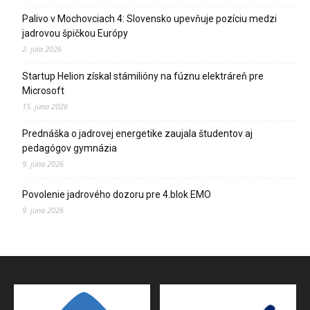
Palivo v Mochovciach 4: Slovensko upevňuje pozíciu medzi
jadrovou špičkou Európy
2. júla 2026
Startup Helion získal stámilióny na fúznu elektráreň pre
Microsoft
15. júna 2026
Prednáška o jadrovej energetike zaujala študentov aj
pedagógov gymnázia
9. júna 2026
Povolenie jadrového dozoru pre 4.blok EMO
9. júna 2026