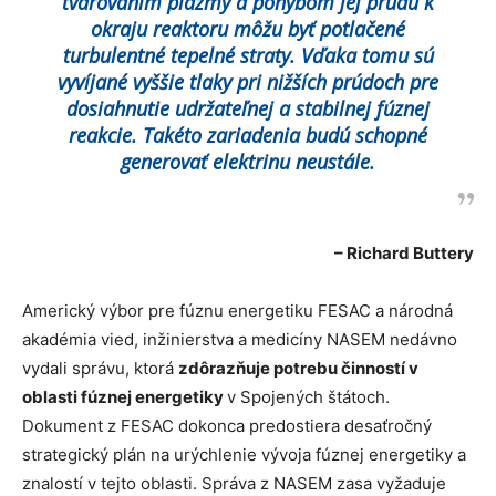
tvarovaním plazmy a pohybom jej prúdu k
okraju reaktoru môžu byť potlačené
turbulentné tepelné straty. Vďaka tomu sú
vyvíjané vyššie tlaky pri nižších prúdoch pre
dosiahnutie udržateľnej a stabilnej fúznej
reakcie. Takéto zariadenia budú schopné
generovať elektrinu neustále.
– Richard Buttery
Americký výbor pre fúznu energetiku FESAC a národná
akadémia vied, inžinierstva a medicíny NASEM nedávno
vydali správu, ktorá
zdôrazňuje potrebu činností v
oblasti fúznej energetiky
v Spojených štátoch.
Dokument z FESAC dokonca predostiera desaťročný
strategický plán na urýchlenie vývoja fúznej energetiky a
znalostí v tejto oblasti. Správa z NASEM zasa vyžaduje