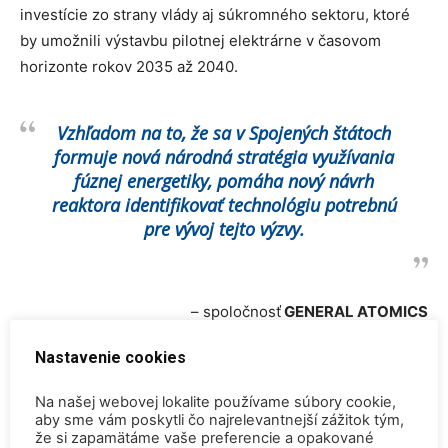
investície zo strany vlády aj súkromného sektoru, ktoré
by umožnili výstavbu pilotnej elektrárne v časovom
horizonte rokov 2035 až 2040.
Vzhľadom na to, že sa v Spojených štátoch
formuje nová národná stratégia využívania
fúznej energetiky, pomáha nový návrh
reaktora identifikovať technológiu potrebnú
pre vývoj tejto výzvy.
– spoločnosť
GENERAL ATOMICS
Nastavenie cookies
Dôležitým medzníkom fúznej energetiky sa stal
medzinárodný projekt
ITER
, na ktorom spolupracuje 35
Na našej webovej lokalite používame súbory cookie,
štátov. Fúzny reaktor stavajú vo francúzskom výskumnom
aby sme vám poskytli čo najrelevantnejší zážitok tým,
že si zapamätáme vaše preferencie a opakované
centre Cadarache. Cieľom je demonštrovať fúznu energiu