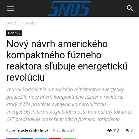
Úvod
Novinky
Novinky
Nový návrh amerického
kompaktného fúzneho
reaktora sľubuje energetickú
revolúciu
Vedecké oddelenie amerického ministerstva energetiky
predložilo nový návrh kompaktného fúzneho reaktora,
ktorý môže pozitívne ovplyvniť komercializáciu
energetických technológií budúcnosti. Kompaktný tokamak
CAT predstavuje zmenšený návrh fúzneho zariadenia.
Autor:
nuclear.sk (lmo)
-
6. apríla 2021
113
0