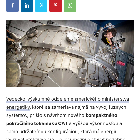
Vedecko-výskumné oddelenie amerického ministerstva
energetiky
, ktoré sa zameriava najmä na vývoj fúznych
systémov, prišlo s návrhom nového
kompaktného
pokročilého tokamaku CAT
s vyššou výkonnosťou a
samo udržateľnou konfiguráciou, ktorá má energiu
využívať efektívnejšie. To by umožnilo stavať podobné