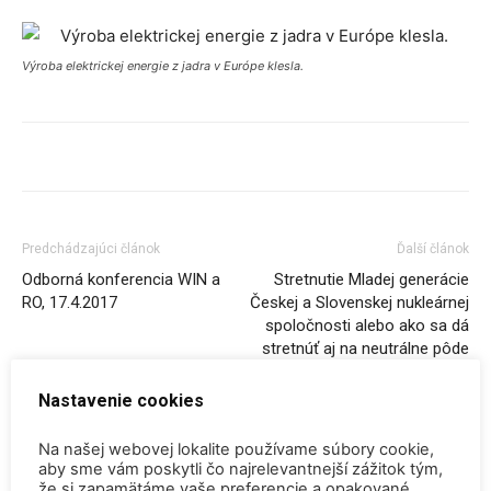
Výroba elektrickej energie z jadra v Európe klesla.
Predchádzajúci článok
Ďalší článok
Odborná konferencia WIN a
Stretnutie Mladej generácie
RO, 17.4.2017
Českej a Slovenskej nukleárnej
spoločnosti alebo ako sa dá
stretnúť aj na neutrálne pôde
Nastavenie cookies
SÚVISIACE ČLÁNKY
VIAC OD AUTORA
Na našej webovej lokalite používame súbory cookie,
aby sme vám poskytli čo najrelevantnejší zážitok tým,
Konferencia QEM 2026
že si zapamätáme vaše preferencie a opakované