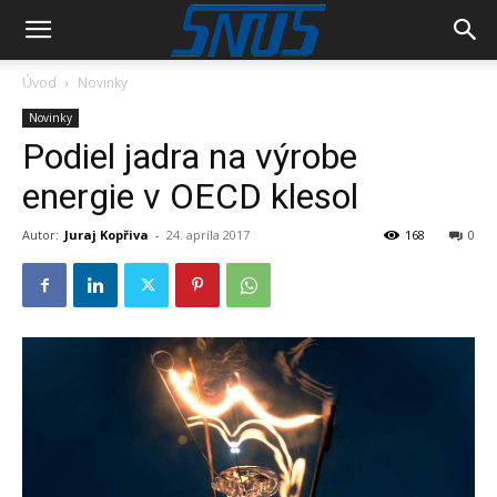
Úvod
Novinky
Novinky
Podiel jadra na výrobe
energie v OECD klesol
Autor:
Juraj Kopřiva
-
24. apríla 2017
168
0