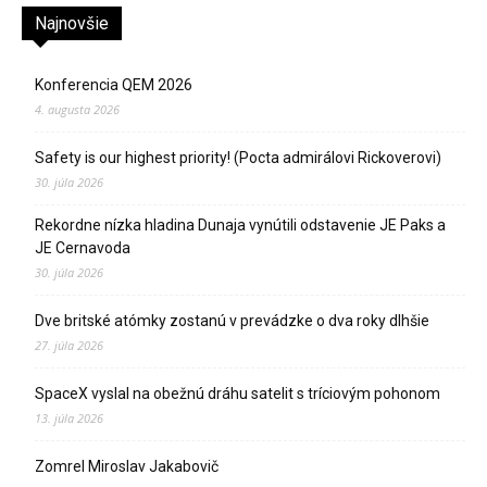
Najnovšie
Konferencia QEM 2026
4. augusta 2026
Safety is our highest priority! (Pocta admirálovi Rickoverovi)
30. júla 2026
Rekordne nízka hladina Dunaja vynútili odstavenie JE Paks a
JE Cernavoda
30. júla 2026
Dve britské atómky zostanú v prevádzke o dva roky dlhšie
27. júla 2026
SpaceX vyslal na obežnú dráhu satelit s tríciovým pohonom
13. júla 2026
Zomrel Miroslav Jakabovič