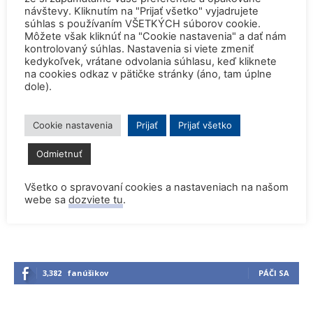
návštevy. Kliknutím na "Prijať všetko" vyjadrujete
súhlas s používaním VŠETKÝCH súborov cookie.
Môžete však kliknúť na "Cookie nastavenia" a dať nám
kontrolovaný súhlas. Nastavenia si viete zmeniť
kedykoľvek, vrátane odvolania súhlasu, keď kliknete
Rekordne nízka hladina Dunaja vynútili
na cookies odkaz v pätičke stránky (áno, tam úplne
odstavenie JE Paks a JE Cernavoda
dole).
Cookie nastavenia
Prijať
Prijať všetko
Dve britské atómky zostanú v
prevádzke o dva roky dlhšie
Odmietnuť
Všetko o spravovaní cookies a nastaveniach na našom
webe sa
dozviete tu
.
3,382
fanúšikov
PÁČI SA