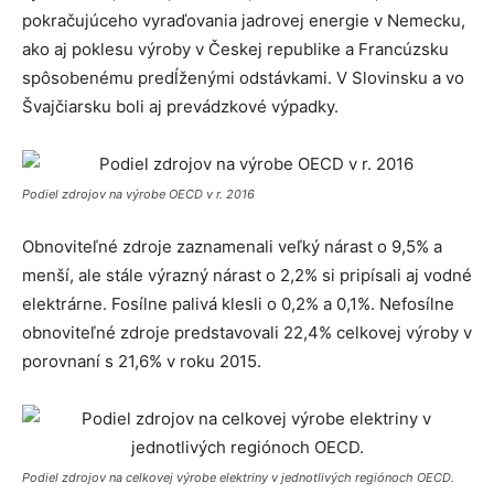
pokračujúceho vyraďovania jadrovej energie v Nemecku,
ako aj poklesu výroby v Českej republike a Francúzsku
spôsobenému predĺženými odstávkami. V Slovinsku a vo
Švajčiarsku boli aj prevádzkové výpadky.
Podiel zdrojov na výrobe OECD v r. 2016
Obnoviteľné zdroje zaznamenali veľký nárast o 9,5% a
menší, ale stále výrazný nárast o 2,2% si pripísali aj vodné
elektrárne. Fosílne palivá klesli o 0,2% a 0,1%. Nefosílne
obnoviteľné zdroje predstavovali 22,4% celkovej výroby v
porovnaní s 21,6% v roku 2015.
Podiel zdrojov na celkovej výrobe elektriny v jednotlivých regiónoch OECD.