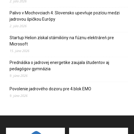
2. júla 2026
Palivo v Mochovciach 4: Slovensko upevňuje pozíciu medzi
jadrovou špičkou Európy
2. júla 2026
Startup Helion získal stámilióny na fúznu elektráreň pre
Microsoft
15. júna 2026
Prednáška o jadrovej energetike zaujala študentov aj
pedagógov gymnázia
9. júna 2026
Povolenie jadrového dozoru pre 4.blok EMO
9. júna 2026