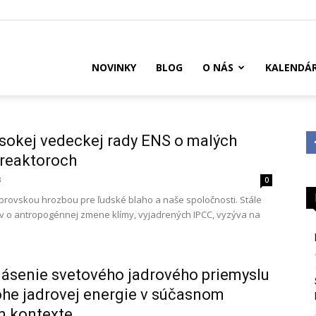
US
NOVINKY
BLOG
O NÁS
KALENDÁ
ysokej vedeckej rady ENS o malých
reaktoroch
3
0
brovskou hrozbou pre ľudské blaho a naše spoločnosti. Stále
áv o antropogénnej zmene klímy, vyjadrených IPCC, vyzýva na
lásenie svetového jadrového priemyslu
ohe jadrovej energie v súčasnom
m kontexte