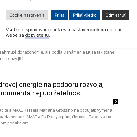
Cookie nastavenia
Prijať
Prijať všetko
Odmietnuť
sia potvrdzuje plány pre jadrový
Všetko o spravovaní cookies a nastaveniach na našom
kt
webe sa
dozviete tu
.
 2021
0
aľ zahrnuté do taxonómie, ale podľa Oznámenia EK sa tak stane
í správy JRC
drovej energie na podporu rozvoja,
ironmentálnej udržateľnosti
21
0
aditeľa MAAE Rafaela Mariana Grossiho na podujatí: Výmena
parlamentom: MAAE a EÚ Dámy a páni, členovia Európskeho
som poďakovať...