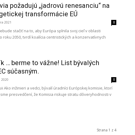
ia požadujú „jadrovú renesanciu“ na
getickej transformácie EÚ
ára 2021
0
bude stačiť na to, aby Európa splnila svoj cieľ v oblasti
do roku 2050, tvrdí koalícia centristických a konzervatívnych
k … berme to vážne! List bývalých
EC súčasným.
 2020
0
 Ako inžinieri a vedci, bývalí úradníci Európskej komisie, ktorí
 sme presvedčení, že Komisia riskuje stratu dôveryhodnosti v
Strana 1 z 4