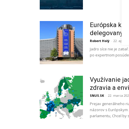
Európska komi
delegovaný a
Robert Holý
-
22. apríla
Jadro síce nie je zati
po expertnom posúden
Využívanie ja
zdravia a env
SNUS.SK
-
22. marca 20
Prejav generálneho ri
názorov s Európskym 
parlamentu, Chcel by 