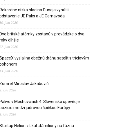
Rekordne nízka hladina Dunaja vynútili
odstavenie JE Paks a JE Cernavoda
30. júla 2026
Dve britské atómky zostanú v prevádzke o dva
roky dlhšie
27. júla 2026
SpaceX vyslal na obežnú dráhu satelit s tríciovým
pohonom
13. júla 2026
Zomrel Miroslav Jakabovič
2. júla 2026
Palivo v Mochovciach 4: Slovensko upevňuje
pozíciu medzi jadrovou špičkou Európy
2. júla 2026
Startup Helion získal stámilióny na fúznu