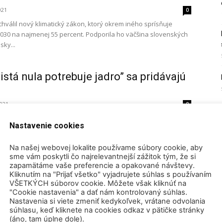
021
0
hválil nový klimatický zákon, ktorý okrem iného sprísňuje
2030 na najmenej 55 percent. Podporila ho väčšina slovenských
ky...
Čistá nula potrebuje jadro” sa pridávajú
2021
0
 tlačové vyhlásenie World Nuclear Association, ktoré vyzýva
Nastavenie cookies
evyčlenenie jadrovej energie z nízkouhlíkových zdrojov na
..
Na našej webovej lokalite používame súbory cookie, aby
sme vám poskytli čo najrelevantnejší zážitok tým, že si
zapamätáme vaše preferencie a opakované návštevy.
potrebuje jadrovú energiu
Kliknutím na "Prijať všetko" vyjadrujete súhlas s používaním
VŠETKÝCH súborov cookie. Môžete však kliknúť na
0
"Cookie nastavenia" a dať nám kontrolovaný súhlas.
 iniciatíva na svetovej úrovni, ktorá združuje odborníkov z
Nastavenia si viete zmeniť kedykoľvek, vrátane odvolania
ie a vedcov z celého sveta zo 150 združení s...
súhlasu, keď kliknete na cookies odkaz v pätičke stránky
(áno, tam úplne dole).