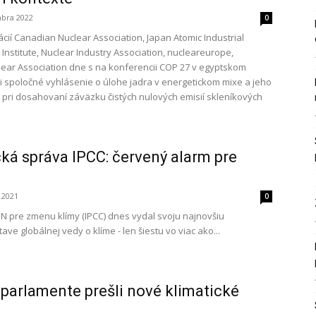
bra 2022
0
ácií Canadian Nuclear Association, Japan Atomic Industrial
Institute, Nuclear Industry Association, nucleareurope,
ar Association dne s na konferencii COP 27 v egyptskom
i spoločné vyhlásenie o úlohe jadra v energetickom mixe a jeho
 pri dosahovaní záväzku čistých nulových emisií skleníkových
ká správa IPCC: červený alarm pre
 2021
0
 pre zmenu klímy (IPCC) dnes vydal svoju najnovšiu
ve globálnej vedy o klíme - len šiestu vo viac ako...
parlamente prešli nové klimatické