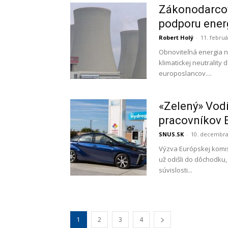
Zákonodarcov
podporu ener
Robert Holý
-
11. febru
Obnoviteľná energia ne
klimatickej neutrality 
europoslancov....
«Zelený» Vodí
pracovníkov 
SNUS.SK
-
10. decembra
Výzva Európskej komisii
už odišli do dôchodku,
súvislosti...
1
2
3
4