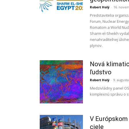
Robert Holý
-
16. novem
Predstavitelia organiz
Forum, Nuclear Energy 
Romatom a World Nucle
Sharm el-Sheikh vydal
nenahraditeľnej úlohe
plynov.
Nová klimatic
ľudstvo
Robert Holý
-
9. augusta
Medzivládny panel OSN
komplexnú správu o sta
V Európskom 
ciele