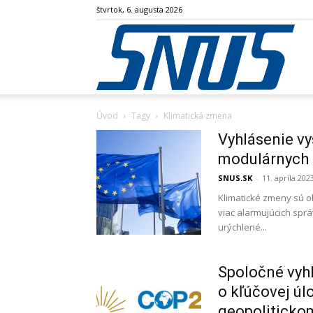
štvrtok, 6. augusta 2026
SN
Úvod
Tagy
Klimatická zmena
Vyhlásenie v
modulárnych 
SNUS.SK
-
11. apríla 202
Klimatické zmeny sú o
viac alarmujúcich spr
urýchlené...
Spoločné vyh
o kľúčovej úl
geopoliticko