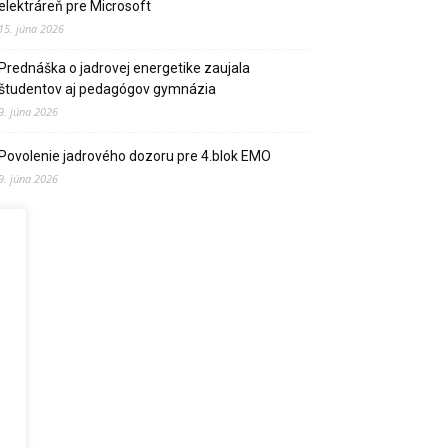
elektráreň pre Microsoft
15. júna 2026
Prednáška o jadrovej energetike zaujala
študentov aj pedagógov gymnázia
9. júna 2026
Povolenie jadrového dozoru pre 4.blok EMO
9. júna 2026