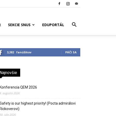
R
SEKCIE SNUS
EDUPORTÁL
3,382
fanúšikov
PÁČI SA
Najnovšie
Konferencia QEM 2026
4. augusta 2026
Safety is our highest priority! (Pocta admirálovi
Rickoverovi)
30. júla 2026