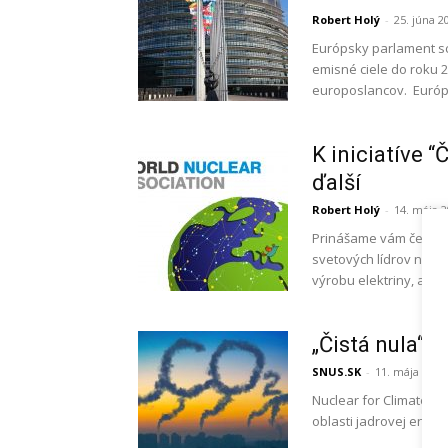
Robert Holý
-
25. júna 2
Európsky parlament sc
emisné ciele do roku 
europoslancov. Európs
K iniciatíve “
ďalší
Robert Holý
-
14. mája 
Prinášame vám čerstvé
svetových lídrov na n
výrobu elektriny, ak im.
„Čistá nula“ 
SNUS.SK
-
11. mája 2021
Nuclear for Climate je
oblasti jadrovej energ