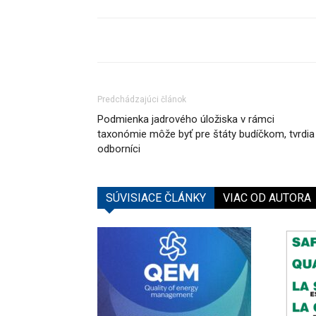
Predchádzajúci článok
Podmienka jadrového úložiska v rámci
taxonómie môže byť pre štáty budíčkom, tvrdia
odborníci
SÚVISIACE ČLÁNKY
VIAC OD AUTORA