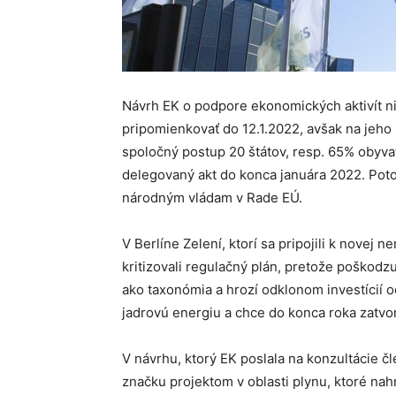
Návrh EK o podpore ekonomických aktivít n
pripomienkovať do 12.1.2022, avšak na jeh
spoločný postup 20 štátov, resp. 65% obyvat
delegovaný akt do konca januára 2022. Pot
národným vládam v Rade EÚ.
V Berlíne Zelení, ktorí sa pripojili k novej
kritizovali regulačný plán, pretože poškod
ako taxonómia a hrozí odklonom investícií 
jadrovú energiu a chce do konca roka zatvor
V návrhu, ktorý EK poslala na konzultácie 
značku projektom v oblasti plynu, ktoré na