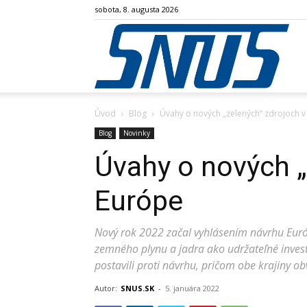
sobota, 8. augusta 2026
SN
Úvod
Blog
Úvahy o nových „zelených“ zdrojoch 
Blog
Novinky
Úvahy o nových „
Európe
Nový rok 2022 začal vyhlásením návrhu Európs
zemného plynu a jadra ako udržateľné inve
postavili proti návrhu, pričom obe krajiny o
Autor:
SNUS.SK
-
5. januára 2022