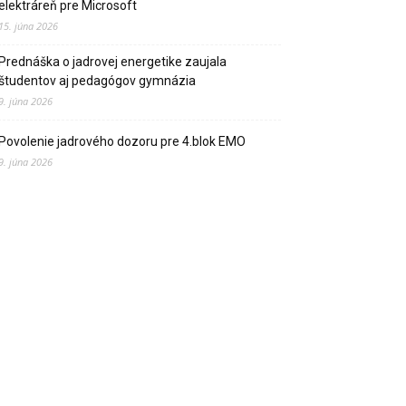
elektráreň pre Microsoft
15. júna 2026
Prednáška o jadrovej energetike zaujala
študentov aj pedagógov gymnázia
9. júna 2026
Povolenie jadrového dozoru pre 4.blok EMO
9. júna 2026