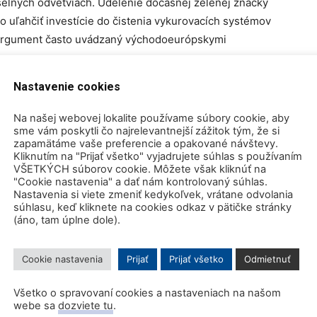
selných odvetviach. Udelenie dočasnej zelenej značky
uľahčiť investície do čistenia vykurovacích systémov
je argument často uvádzaný východoeurópskymi
Nastavenie cookies
rovali, že sa chcú spoliehať na reaktory v čistom
Na našej webovej lokalite používame súbory cookie, aby
sme vám poskytli čo najrelevantnejší zážitok tým, že si
zapamätáme vaše preferencie a opakované návštevy.
ergetika) má tento dokument niekoľko úskalí:
Kliknutím na "Prijať všetko" vyjadrujete súhlas s používaním
VŠETKÝCH súborov cookie. Môžete však kliknúť na
"Cookie nastavenia" a dať nám kontrolovaný súhlas.
 rudy, čo síce narúša palivový cyklus, ale vzhľadom na
Nastavenia si viete zmeniť kedykoľvek, vrátane odvolania
 “žltého koláča” je na svetových trhoch dostupná a EU
súhlasu, keď kliknete na cookies odkaz v pätičke stránky
(áno, tam úplne dole).
, je táto skutočnosť nepodstatná.
ident tolerant fuel”, ktoré má byť používané v
Cookie nastavenia
Prijať
Prijať všetko
Odmietnuť
ĺžení ich životnosti (LTO). V tomto prípade to považujem
i limitované schválenými projektami do roku 2045 pre
Všetko o spravovaní cookies a nastaveniach na našom
webe sa
dozviete tu
.