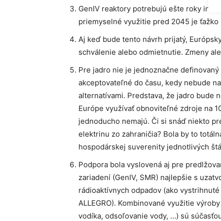
GenIV reaktory potrebujú ešte roky intenz
priemyselné využitie pred 2045 je ťažko 
Aj keď bude tento návrh prijatý, Európs
schválenie alebo odmietnutie. Zmeny al
Pre jadro nie je jednoznačne definovaný tz
akceptovateľné do času, kedy nebude n
alternatívami. Predstava, že jadro bud
Európe využívať obnoviteľné zdroje na 1
jednoducho nemajú. Či si snáď niekto pr
elektrinu zo zahraničia? Bola by to totál
hospodárskej suverenity jednotlivých štá
Podpora bola vyslovená aj pre predlžovan
zariadení (GenIV, SMR) najlepšie s uzat
rádioaktívnych odpadov (ako vystrihnuté
ALLEGRO). Kombinované využitie výroby e
vodíka, odsoľovanie vody, …) sú súčasťo