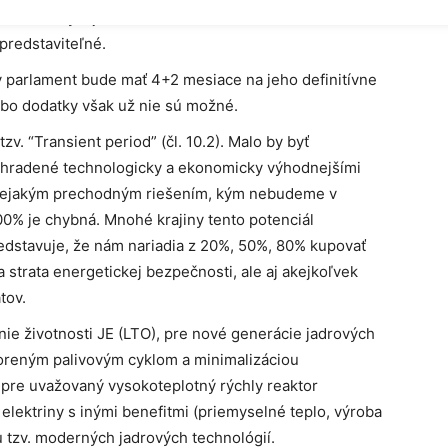
ívneho vývoja a miliardové investície. Ich reálne
predstaviteľné.
ky parlament bude mať 4+2 mesiace na jeho definitívne
ebo dodatky však už nie sú možné.
v. “Transient period” (čl. 10.2). Malo by byť
ahradené technologicky a ekonomicky výhodnejšími
e nejakým prechodným riešením, kým nebudeme v
00% je chybná. Mnohé krajiny tento potenciál
edstavuje, že nám nariadia z 20%, 50%, 80% kupovať
na strata energetickej bezpečnosti, ale aj akejkoľvek
tov.
ie životnosti JE (LTO), pre nové generácie jadrových
voreným palivovým cyklom a minimalizáciou
 pre uvažovaný vysokoteplotný rýchly reaktor
lektriny s inými benefitmi (priemyselné teplo, výroba
u tzv. moderných jadrových technológií.