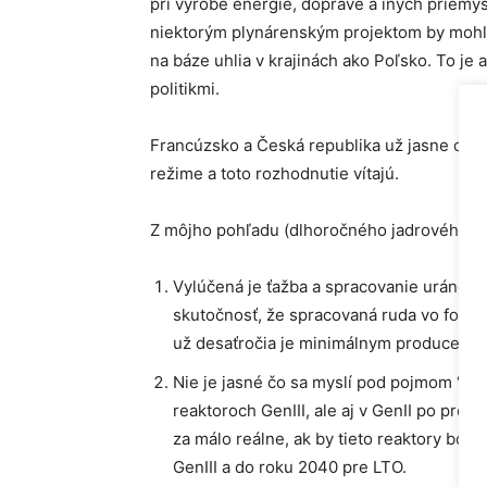
pri výrobe energie, doprave a iných priemy
niektorým plynárenským projektom by mohlo 
na báze uhlia v krajinách ako Poľsko. To 
politikmi.
Francúzsko a Česká republika už jasne dekla
režime a toto rozhodnutie vítajú.
Z môjho pohľadu (dlhoročného jadrového en
Vylúčená je ťažba a spracovanie uránovej
skutočnosť, že spracovaná ruda vo forme
už desaťročia je minimálnym producentom
Nie je jasné čo sa myslí pod pojmom “acc
reaktoroch GenIII, ale aj v GenII po pred
za málo reálne, ak by tieto reaktory bol
GenIII a do roku 2040 pre LTO.