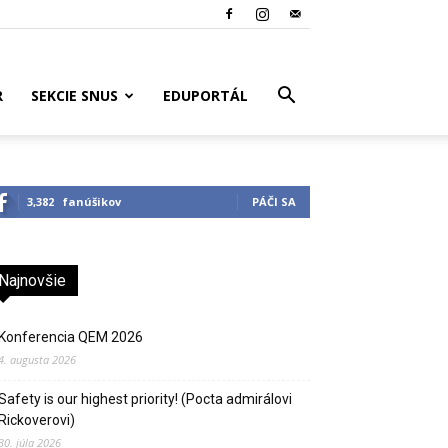
R
SEKCIE SNUS
EDUPORTÁL
3,382
fanúšikov
PÁČI SA
Najnovšie
Konferencia QEM 2026
4. augusta 2026
Safety is our highest priority! (Pocta admirálovi
Rickoverovi)
30. júla 2026