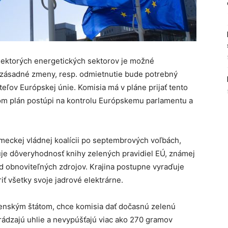
iektorých energetických sektorov je možné
o zásadné zmeny, resp. odmietnutie bude potrebný
eľov Európskej únie. Komisia má v pláne prijať tento
om plán postúpi na kontrolu Európskemu parlamentu a
 nemeckej vládnej koalícii po septembrových voľbách,
zuje dôveryhodnosť knihy zelených pravidiel EÚ, známej
od obnoviteľných zdrojov. Krajina postupne vyraďuje
iť všetky svoje jadrové elektrárne.
členským štátom, chce komisia dať dočasnú zelenú
hrádzajú uhlie a nevypúšťajú viac ako 270 gramov