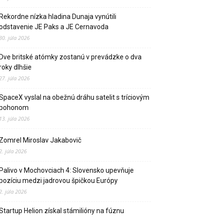
Rekordne nízka hladina Dunaja vynútili
odstavenie JE Paks a JE Cernavoda
30. júla 2026
Dve britské atómky zostanú v prevádzke o dva
roky dlhšie
27. júla 2026
SpaceX vyslal na obežnú dráhu satelit s tríciovým
pohonom
13. júla 2026
Zomrel Miroslav Jakabovič
2. júla 2026
Palivo v Mochovciach 4: Slovensko upevňuje
pozíciu medzi jadrovou špičkou Európy
2. júla 2026
Startup Helion získal stámilióny na fúznu