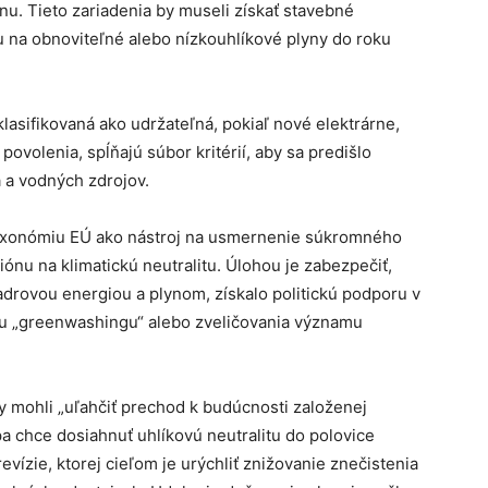
inu. Tieto zariadenia by museli získať stavebné
 na obnoviteľné alebo nízkouhlíkové plyny do roku
lasifikovaná ako udržateľná, pokiaľ nové elektrárne,
ovolenia, spĺňajú súbor kritérií, aby sa predišlo
 a vodných zdrojov.
taxonómiu EÚ ako nástroj na usmernenie súkromného
nu na klimatickú neutralitu. Úlohou je zabezpečiť,
adrovou energiou a plynom, získalo politickú podporu v
ku „greenwashingu“ alebo zveličovania významu
by mohli „uľahčiť prechod k budúcnosti založenej
a chce dosiahnuť uhlíkovú neutralitu do polovice
evízie, ktorej cieľom je urýchliť znižovanie znečistenia