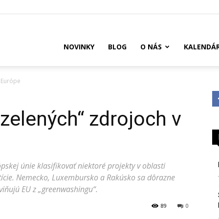
US
NOVINKY
BLOG
O NÁS
KALENDÁ
v Európe
zelených“ zdrojoch v
kej únie klasifikovať niektoré projekty v oblasti
stície. Nemecko, Luxembursko a Rakúsko sa dôrazne
bviňujú EU z „greenwashingu“.
89
0