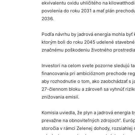
ekvivalentu oxidu uhličitého na kilowatthod
povolenia do roku 2031 a mať plán prechodu
2036.
Podľa návrhu by jadrová energia mohla byť k
ktorým boli do roku 2045 udelené stavebné p
značnému poškodeniu životného prostredia
Investori na celom svete pozorne sledujú 
financovania pri ambicióznom prechode regió
aby rozhodnutie o tom, ako zaobchádzať s j
27-člennom bloku a zároveň sa vyhnúť rizi
znižovania emisií.
Komisia uviedla, že plyn a jadrová energia 
prevažne na obnoviteľných zdrojoch“. Európ
storočia v rámci Zelenej dohody, rozsiahlej r