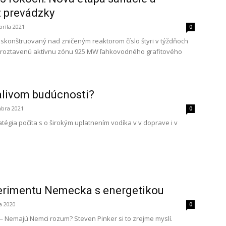
z prevádzky
príla 2021
0
 skonštruovaný nad zničeným reaktorom číslo štyri v týždňoch
e roztavenú aktívnu zónu 925 MW ľahkovodného grafitového
alivom budúcnosti?
bra 2021
0
égia počíta s o širokým uplatnením vodíka v v doprave i v
erimentu Nemecka s energetikou
a 2020
0
emajú Nemci rozum? Steven Pinker si to zrejme myslí.