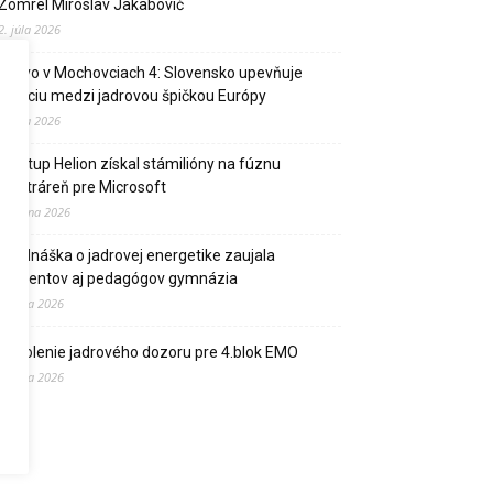
Zomrel Miroslav Jakabovič
2. júla 2026
Palivo v Mochovciach 4: Slovensko upevňuje
pozíciu medzi jadrovou špičkou Európy
2. júla 2026
Startup Helion získal stámilióny na fúznu
elektráreň pre Microsoft
15. júna 2026
Prednáška o jadrovej energetike zaujala
študentov aj pedagógov gymnázia
9. júna 2026
Povolenie jadrového dozoru pre 4.blok EMO
9. júna 2026