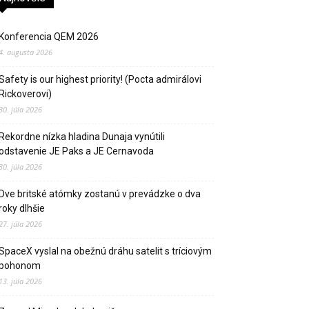
Konferencia QEM 2026
4. augusta 2026
Safety is our highest priority! (Pocta admirálovi
Rickoverovi)
30. júla 2026
Rekordne nízka hladina Dunaja vynútili
odstavenie JE Paks a JE Cernavoda
30. júla 2026
Dve britské atómky zostanú v prevádzke o dva
roky dlhšie
27. júla 2026
SpaceX vyslal na obežnú dráhu satelit s tríciovým
pohonom
13. júla 2026