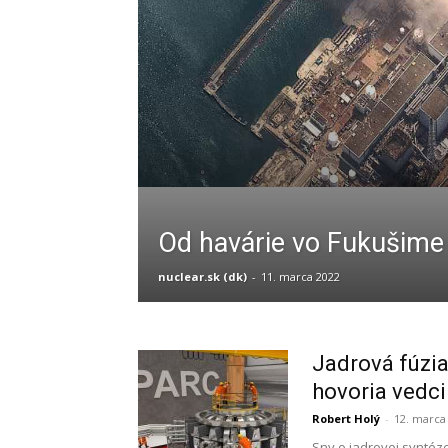
Od havárie vo Fukušime 
nuclear.sk (dk)
-
11. marca 2022
Jadrová fúzia
hovoria vedc
Robert Holý
-
12. marca
Sny o jadrovej syntéze