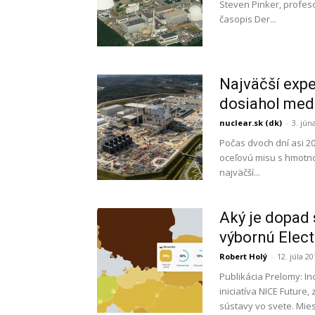
Steven Pinker, profe
časopis Der...
Najväčší expe
dosiahol med
nuclear.sk (dk)
-
3. jún
Počas dvoch dní asi 2
oceľovú misu s hmotno
najväčší...
Aký je dopad 
výbornú Elect
Robert Holý
-
12. júla 2
Publikácia Prelomy: In
iniciatíva NICE Future
sústavy vo svete. Mies