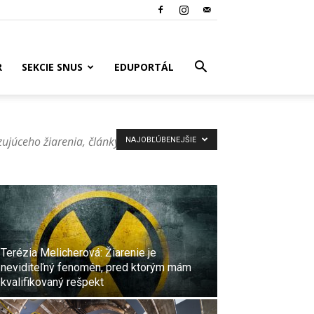
R
SEKCIE SNUS
EDUPORTÁL
zujúceho žiarenia, články zo
NAJOBĽÚBENEJŠIE
Terézia Melicherová: Žiarenie je
neviditeľný fenomén, pred ktorým mám
kvalifikovaný rešpekt