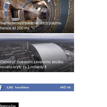
Najmodernejší tokamak udrží plazmu
horúcu až 200 mil. °C
Černobyľ: Dokončili záverečnú skúšku
nového krytu za 2 miliardy €
3,382
fanúšikov
PÁČI SA
Najnovšie