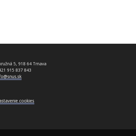
ružná 5, 918 64 Trnava
421 915 837 843
nfo@snus.sk
astavenie cookies