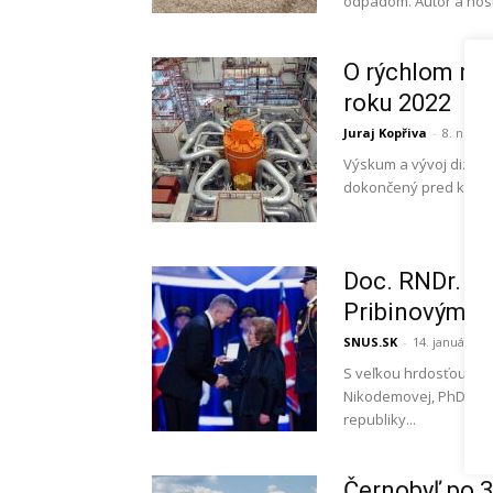
odpadom. Autor a nosit
O rýchlom re
roku 2022
Juraj Kopřiva
-
8. nove
Výskum a vývoj dizajn
dokončený pred koncom
Doc. RNDr. D
Pribinovým kr
SNUS.SK
-
14. januára 2
S veľkou hrdosťou a 
Nikodemovej, PhD. – v
republiky...
Černobyľ po 3