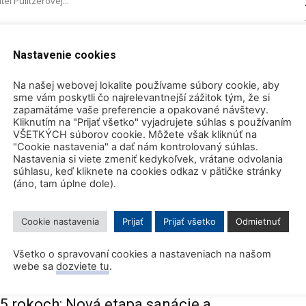
eľ Pulitzerovej...
aktore BN-1200 chcú rozhodnúť až v
Nastavenie cookies
mbra 2019
0
Na našej webovej lokalite používame súbory cookie, aby
sme vám poskytli čo najrelevantnejší zážitok tým, že si
u ruského rýchleho množivého reaktora BN-1200 by mal byť
zapamätáme vaše preferencie a opakované návštevy.
 roka 2021 a v roku 2022 sa štátna jadrová...
Kliknutím na "Prijať všetko" vyjadrujete súhlas s používaním
VŠETKÝCH súborov cookie. Môžete však kliknúť na
"Cookie nastavenia" a dať nám kontrolovaný súhlas.
Nastavenia si viete zmeniť kedykoľvek, vrátane odvolania
súhlasu, keď kliknete na cookies odkaz v pätičke stránky
enisa Nikodemová, PhD. ocenená
(áno, tam úplne dole).
ížom I. triedy
026
0
Cookie nastavenia
Prijať
Prijať všetko
Odmietnuť
úprimnou radosťou oznamujeme, že pani doc. RNDr. Denise
ýznamnej vedkyni a pedagogičke - udelil prezident Slovenskej
Všetko o spravovaní cookies a nastaveniach na našom
webe sa
dozviete tu
.
5 rokoch: Nová etapa sanácie a