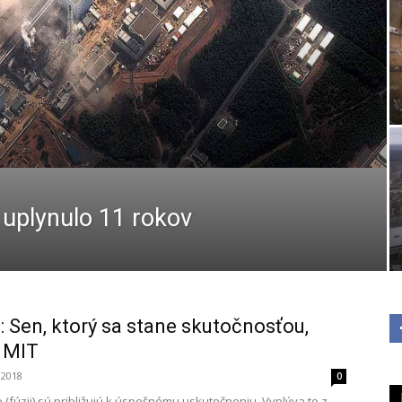
uplynulo 11 rokov
: Sen, ktorý sa stane skutočnosťou,
i MIT
 2018
0
 (fúzii) sú približujú k úspešnému uskutočneniu. Vyplýva to z