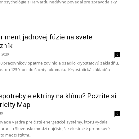
sor psychológie z Harvardu nedávno povedal pre spravodajský
riment jadrovej fúzie na svete
zník
a 2020
0
00 pracovníkov opatrne zdvihlo a osadilo kryostatovú základňu,
sťou 1250 ton, do šachty tokamaku. Kryostatická základňa -
spotreby elektriny na klímu? Pozrite si
ricity Map
019
0
ovácie v jadre pre čisté energetické systémy, ktorú vydala
, zaradila Slovensko medzi najčistejšie elektrické prenosové
to medzi štátmi...