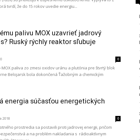
torá tvrdí, že do 15 rokov uvedie energiu...
ému palivu MOX uzavrieť jadrový
us? Ruský rýchly reaktor sľubuje
20
0
 MOX paliva zo zmesi oxidov uránu a plutónia pre štvrtý blok
trárne Belojarsk bola dokončená Ťažobným a chemickým
vá energia súčasťou energetických
a 2018
0
tného prostredia sa postavili proti jadrovej energii, pričom
ebezpečenstvá a na problém nakladania s rádioaktívnym