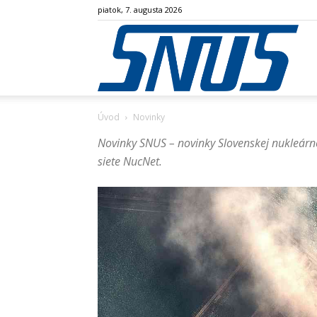
piatok, 7. augusta 2026
SN
Úvod
Novinky
Novinky SNUS – novinky Slovenskej nukleárnej 
siete NucNet.