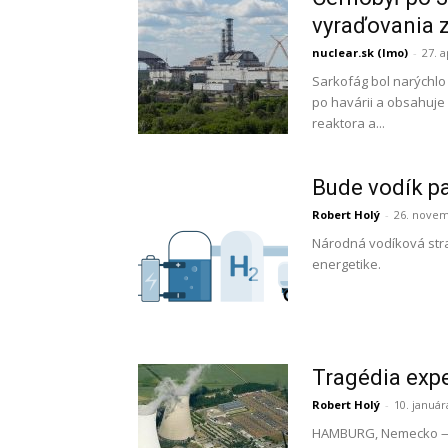
vyraďovania 
nuclear.sk (lmo)
-
27. a
Sarkofág bol narýchlo
po havárii a obsahuj
reaktora a...
Bude vodík p
Robert Holý
-
26. novem
Národná vodíková strat
energetike.
Tragédia exp
Robert Holý
-
10. január
HAMBURG, Nemecko — N