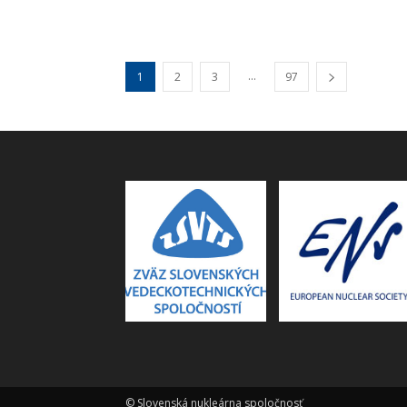
...
1
2
3
97
© Slovenská nukleárna spoločnosť