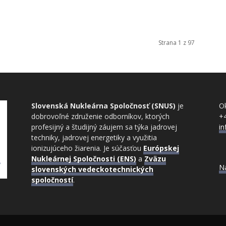
Strana 1 z 97
Slovenská Nukleárna Spoločnosť (SNUS)
je
Ok
dobrovoľné združenie odborníkov, ktorých
+
profesijný a študijný záujem sa týka jadrovej
i
techniky, jadrovej energetiky a využitia
ionizujúceho žiarenia. Je súčasťou
Európskej
Nukleárnej Spoločnosti (ENS)
a
Zväzu
N
slovenských vedeckotechnických
spoločností
.