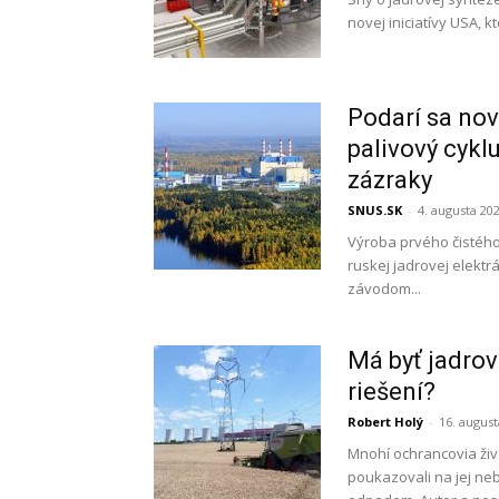
novej iniciatívy USA, k
Podarí sa nov
palivový cykl
zázraky
SNUS.SK
-
4. augusta 20
Výroba prvého čistého
ruskej jadrovej elek
závodom...
Má byť jadro
riešení?
Robert Holý
-
16. august
Mnohí ochrancovia živo
poukazovali na jej n