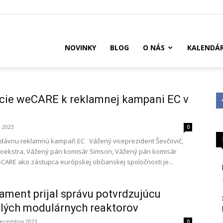
US
NOVINKY
BLOG
O NÁS
KALENDÁ
ncie weCARE k reklamnej kampani EC v
 2023
0
dávnu reklamnú kampaň EC Vážený viceprezident Ševčovič,
oekstra, Vážený pán komisár Simson, Vážený pán komisár
CARE ako zástupca európskej občianskej spoločnosti je...
ament prijal správu potvrdzujúcu
alých modulárnych reaktorov
decembra 2023
0