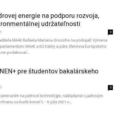
drovej energie na podporu rozvoja,
ironmentálnej udržateľnosti
21
0
aditeľa MAAE Rafaela Mariana Grossiho na podujatí: Výmena
parlamentom: MAAE a EÚ Dámy a páni, členovia Európskeho
som poďakovať...
ENEN+ pre študentov bakalárskeho
21
0
zameraním na jadrové technológie, nakladanie s jadrovým
ranu sa bude konať 5. - 9. júla 2021 v...