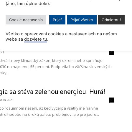
(áno, tam úplne dole).
 Európskeho parlamentu (zo Švédska, Dánska, Holandska,
 Slovinska, Česka, Bulharska, Maďarska, Belgicka, Talianska,
nielska, Estónska a Nemecka) vyzvalo...
Cookie nastavenia
Prijať
Prijať všetko
Odmietnuť
Všetko o spravovaní cookies a nastaveniach na našom
parlamente prešli nové klimatické
webe sa
dozviete tu
.
021
0
hválil nový klimatický zákon, ktorý okrem iného sprísňuje
2030 na najmenej 55 percent. Podporila ho väčšina slovenských
ky...
ia sa stáva zelenou energiou. Hurá!
príla 2021
0
po rozumnom riešení, až keď vyčerpá všetky iné naivné
atí dlhodobo na širokú paletu problémov, ale pre jadro...