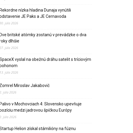
Rekordne nízka hladina Dunaja vynútili
odstavenie JE Paks a JE Cernavoda
30. júla 2026
Dve britské atómky zostanú v prevádzke o dva
roky dlhšie
27. júla 2026
SpaceX vyslal na obežnú dráhu satelit s tríciovým
pohonom
13. júla 2026
Zomrel Miroslav Jakabovič
2. júla 2026
Palivo v Mochovciach 4: Slovensko upevňuje
pozíciu medzi jadrovou špičkou Európy
2. júla 2026
Startup Helion získal stámilióny na fúznu