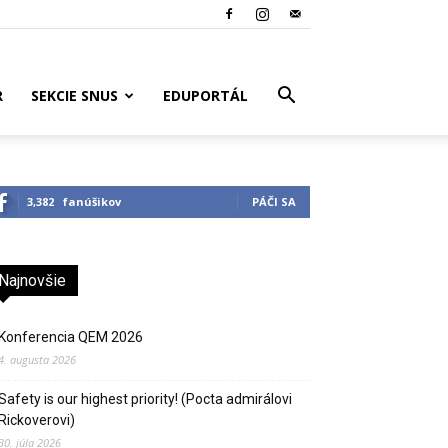
R
SEKCIE SNUS
EDUPORTÁL
3,382
fanúšikov
PÁČI SA
Najnovšie
Konferencia QEM 2026
4. augusta 2026
Safety is our highest priority! (Pocta admirálovi
Rickoverovi)
30. júla 2026