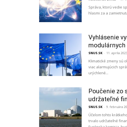
Správa, ktorú vedie s
hlasmi za a zamietnutá
Vyhlásenie v
modulárnych 
SNUS.SK
-
11. apríla 202
Klimatické zmeny sú o
viac alarmujúcich spr
urýchlené...
Poučenie zo 
udržateľné f
SNUS.SK
-
9. februára 2
Účelom tohto krátkeho
trvalo udržateľné fina
Európska komisia. bud