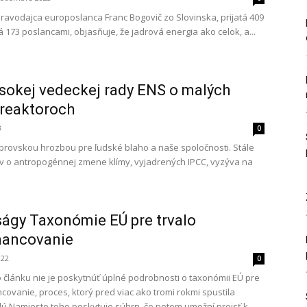
pravodajca europoslanca Franc Bogovič zo Slovinska, prijatá 409
 173 poslancami, objasňuje, že jadrová energia ako celok, a...
ysokej vedeckej rady ENS o malých
reaktoroch
3
0
brovskou hrozbou pre ľudské blaho a naše spoločnosti. Stále
áv o antropogénnej zmene klímy, vyjadrených IPCC, vyzýva na
ságy Taxonómie EÚ pre trvalo
inancovanie
022
0
 článku nie je poskytnúť úplné podrobnosti o taxonómii EÚ pre
ncovanie, proces, ktorý pred viac ako tromi rokmi spustila
ú Namiesto toho poskytuje súhrn, čo potom umožní prejsť k