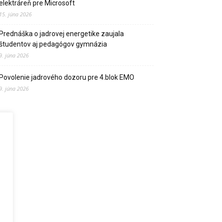
elektráreň pre Microsoft
15. júna 2026
Prednáška o jadrovej energetike zaujala
študentov aj pedagógov gymnázia
9. júna 2026
Povolenie jadrového dozoru pre 4.blok EMO
9. júna 2026