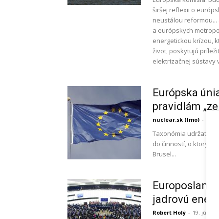
širšej reflexii o euró
neustálou reformou... 
a európskych metropol
energetickou krízou,
život, poskytujú príle
elektrizačnej sústavy 
Európska úni
pravidlám „ze
nuclear.sk (lmo)
-
29. 
Taxonómia udržateľných
do činností, o ktorých
Brusel...
Europoslanci 
jadrovú energ
Robert Holý
-
19. júla 2