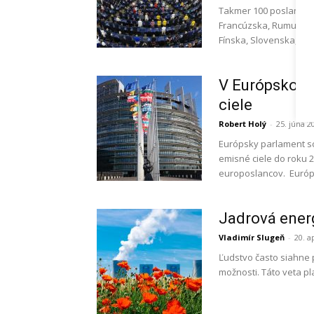
Takmer 100 poslancov
Francúzska, Rumunska,
Fínska, Slovenska, Špa
V Európskom 
ciele
Robert Holý
-
25. júna 2
Európsky parlament sc
emisné ciele do roku 
europoslancov. Európs
Jadrová energ
Vladimír Slugeň
-
20. a
Ľudstvo často siahne 
možnosti. Táto veta pl