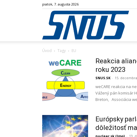
piatok, 7. augusta 2026
SN
Úvod
Tagy
EU
Reakcia alia
roku 2023
SNUS.SK
-
15. decembra
weCARE reakcia na ne
Vážený pán komisár H
Breton, Associácia we
Európsky parl
dôležitosť m
nuclear.sk (lmo)
-
13. 