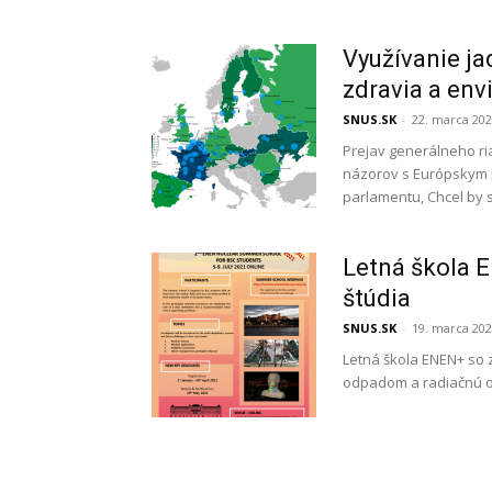
Využívanie ja
zdravia a env
SNUS.SK
-
22. marca 20
Prejav generálneho ri
názorov s Európskym 
parlamentu, Chcel by 
Letná škola 
štúdia
SNUS.SK
-
19. marca 20
Letná škola ENEN+ so 
odpadom a radiačnú och