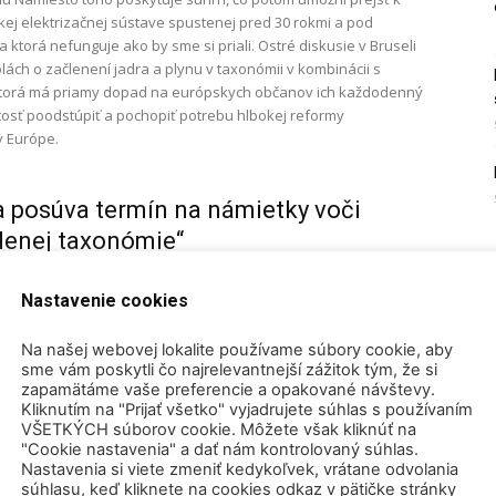
pskej elektrizačnej sústave spustenej pred 30 rokmi a pod
a ktorá nefunguje ako by sme si priali. Ostré diskusie v Bruseli
ách o začlenení jadra a plynu v taxonómii v kombinácii s
 ktorá má priamy dopad na európskych občanov ich každodenný
žitosť poodstúpiť a pochopiť potrebu hlbokej reformy
v Európe.
a posúva termín na námietky voči
lenej taxonómie“
septembra 2021
0
Nastavenie cookies
 financií EÚ je balík predpisov, ktorými sa riadi investovanie
 Európska únia hovorí, že sú šetrné k životnému prostrediu.
Na našej webovej lokalite používame súbory cookie, aby
sme vám poskytli čo najrelevantnejší zážitok tým, že si
zapamätáme vaše preferencie a opakované návštevy.
Kliknutím na "Prijať všetko" vyjadrujete súhlas s používaním
vyzývajú Európsku komisiu, aby uznala
VŠETKÝCH súborov cookie. Môžete však kliknúť na
iu za udržateľnú
"Cookie nastavenia" a dať nám kontrolovaný súhlas.
Nastavenia si viete zmeniť kedykoľvek, vrátane odvolania
021
0
súhlasu, keď kliknete na cookies odkaz v pätičke stránky