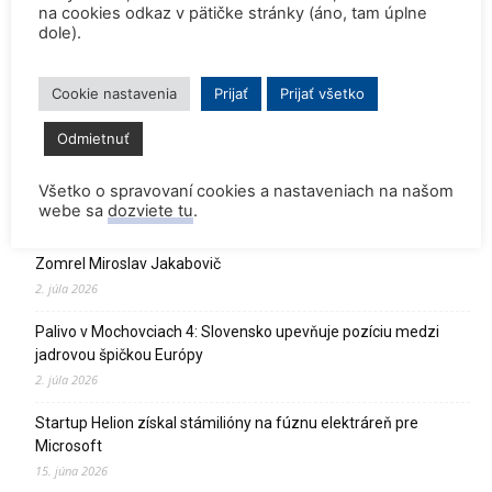
na cookies odkaz v pätičke stránky (áno, tam úplne
Rekordne nízka hladina Dunaja vynútili odstavenie JE Paks a
dole).
JE Cernavoda
30. júla 2026
Cookie nastavenia
Prijať
Prijať všetko
Dve britské atómky zostanú v prevádzke o dva roky dlhšie
Odmietnuť
27. júla 2026
Všetko o spravovaní cookies a nastaveniach na našom
SpaceX vyslal na obežnú dráhu satelit s tríciovým pohonom
webe sa
dozviete tu
.
13. júla 2026
Zomrel Miroslav Jakabovič
2. júla 2026
Palivo v Mochovciach 4: Slovensko upevňuje pozíciu medzi
jadrovou špičkou Európy
2. júla 2026
Startup Helion získal stámilióny na fúznu elektráreň pre
Microsoft
15. júna 2026