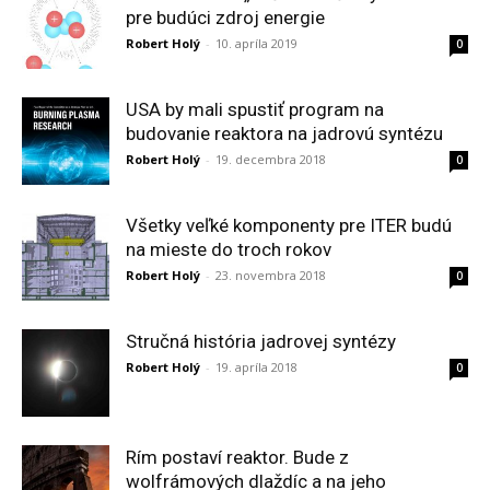
pre budúci zdroj energie
Robert Holý
-
10. apríla 2019
0
USA by mali spustiť program na
budovanie reaktora na jadrovú syntézu
Robert Holý
-
19. decembra 2018
0
Všetky veľké komponenty pre ITER budú
na mieste do troch rokov
Robert Holý
-
23. novembra 2018
0
Stručná história jadrovej syntézy
Robert Holý
-
19. apríla 2018
0
Rím postaví reaktor. Bude z
wolfrámových dlaždíc a na jeho