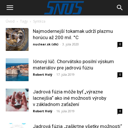
Úvod
Tagy
Syntéza
Najmodernejší tokamak udrží plazmu
horúcu až 200 mil. °C
nuclear.sk (dk)
-
3. júla 2020
0
Iónový lúč. Chorvátsko posilní výskum
materiálov pre jadrovú fúziu
Robert Holý
-
17. júla 2019
0
Jadrová fúzia môže byť „výrazne
lacnejšia“ ako iné možnosti výroby
v základnom zaťažení
Robert Holý
-
16. júla 2019
0
Jadrová fúzia „zaškrtne všetky možnosti“