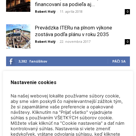
financovaní sa podieľa aj...
Robert Holý
-
11. apríla 2018
0
Prevádzka ITERu na plnom výkone
zostáva podľa plánu v roku 2035
Robert Holý
-
22. novembra 2017
0
3,382
fanúšikov
PÁČI SA
Nastavenie cookies
Najnovšie
Na našej webovej lokalite používame súbory cookie,
aby sme vám poskytli čo najrelevantnejší zážitok tým,
Konferencia QEM 2026
že si zapamätáme vaše preferencie a opakované
4. augusta 2026
návštevy. Kliknutím na "Prijať všetko" vyjadrujete
súhlas s používaním VŠETKÝCH súborov cookie.
Safety is our highest priority! (Pocta admirálovi Rickoverovi)
Môžete však kliknúť na "Cookie nastavenia" a dať nám
kontrolovaný súhlas. Nastavenia si viete zmeniť
30. júla 2026
kedykoľvek, vrátane odvolania súhlasu, keď kliknete