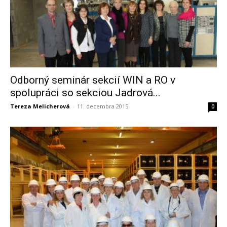
Odborný seminár sekcií WIN a RO v
spolupráci so sekciou Jadrová...
Tereza Melicherová
-
11. decembra 2015
0