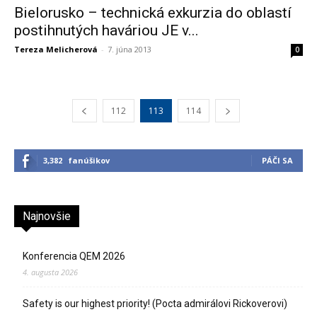
Bielorusko – technická exkurzia do oblastí
postihnutých haváriou JE v...
Tereza Melicherová
-
7. júna 2013
0
112
113
114
3,382
fanúšikov
PÁČI SA
Najnovšie
Konferencia QEM 2026
4. augusta 2026
Safety is our highest priority! (Pocta admirálovi Rickoverovi)