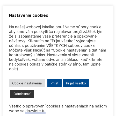
Nastavenie cookies
Na našej webovej lokalite používame súbory cookie,
aby sme vám poskytli čo najrelevantnejší zážitok tým,
že si zapamätáme vaše preferencie a opakované
návštevy. Kliknutím na "Prijať všetko" vyjadrujete
súhlas s používaním VŠETKÝCH súborov cookie.
Môžete však kliknúť na "Cookie nastavenia" a dať nám
kontrolovaný súhlas. Nastavenia si viete zmeniť
kedykoľvek, vrátane odvolania súhlasu, keď kliknete
na cookies odkaz v pätičke stránky (áno, tam úplne
Košice – odborný seminár a technické
dole).
exkurzie k využívaniu ionizujúceho
žiarenia...
Cookie nastavenia
Prijať
Prijať všetko
Tereza Melicherová
-
17. novembra 2013
0
Odmietnuť
Všetko o spravovaní cookies a nastaveniach na našom
webe sa
dozviete tu
.