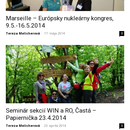
Marseille – Európsky nukleárny kongres,
9.5.-16.5.2014
Tereza Melicherová
-
17. mája 2014
0
Seminár sekcií WIN a RO, Častá –
Papiernička 23.4.2014
Tereza Melicherová
-
23. apríla 2014
0