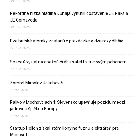
30. júla 2026
Rekordne nízka hladina Dunaja vynútili odstavenie JE Paks a
JE Cernavoda
30. júla 2026
Dve britské atómky zostanú v prevádzke o dva roky dlhšie
27. júla 2026
SpaceX vyslal na obežnú dráhu satelit s tríciovým pohonom
13. júla 2026
Zomrel Miroslav Jakabovič
2. júla 2026
Palivo v Mochovciach 4: Slovensko upevňuje pozíciu medzi
jadrovou špičkou Európy
2. júla 2026
Startup Helion získal stámilióny na fúznu elektráreň pre
Microsoft