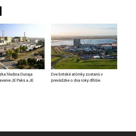
zka hladina Dunaja
Dve britské atómky zostanú v
tavenie JE Paks a JE
prevádzke o dva roky dlhšie