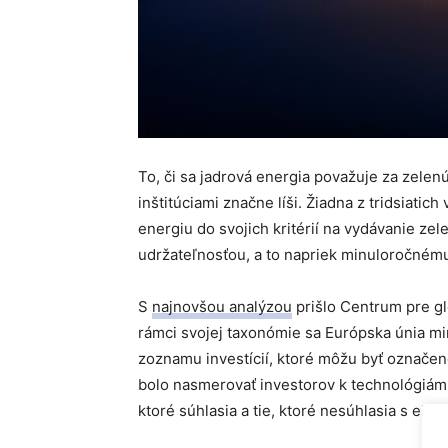
To, či sa jadrová energia považuje za zelen
inštitúciami značne líši. Žiadna z tridsiati
energiu do svojich kritérií na vydávanie ze
udržateľnosťou, a to napriek minuloročné
S
najnovšou analýzou
prišlo Centrum pre gl
rámci svojej taxonómie sa Európska únia mi
zoznamu investícií, ktoré môžu byť označen
bolo nasmerovať investorov k technológiám
ktoré súhlasia a tie, ktoré nesúhlasia s eko