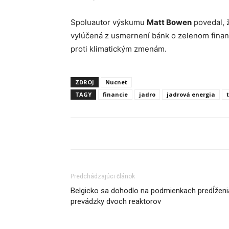
Spoluautor výskumu
Matt Bowen
povedal, ž
vylúčená z usmernení bánk o zelenom financ
proti klimatickým zmenám.
ZDROJ
Nucnet
TAGY
financie
jadro
jadrová energia
Predchádzajúci článok
Belgicko sa dohodlo na podmienkach predĺženi
prevádzky dvoch reaktorov