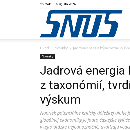
štvrtok, 6. augusta 2026
SN
Úvod
Novinky
Jadrová energia býva bežne vylúče
Novinky
Jadrová energia
z taxonómií, tvr
výskum
Napriek potenciálne kriticky dôležitej úlohe
globálnej ekonomiky je jadro častejšie vylú
v tejto otázke nejednoznačné, uvádzajú vedci