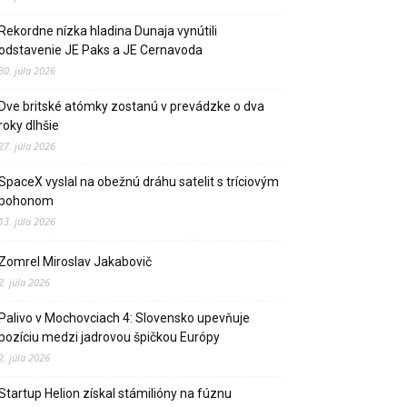
Rekordne nízka hladina Dunaja vynútili
odstavenie JE Paks a JE Cernavoda
30. júla 2026
Dve britské atómky zostanú v prevádzke o dva
roky dlhšie
27. júla 2026
SpaceX vyslal na obežnú dráhu satelit s tríciovým
pohonom
13. júla 2026
Zomrel Miroslav Jakabovič
2. júla 2026
Palivo v Mochovciach 4: Slovensko upevňuje
pozíciu medzi jadrovou špičkou Európy
2. júla 2026
Startup Helion získal stámilióny na fúznu