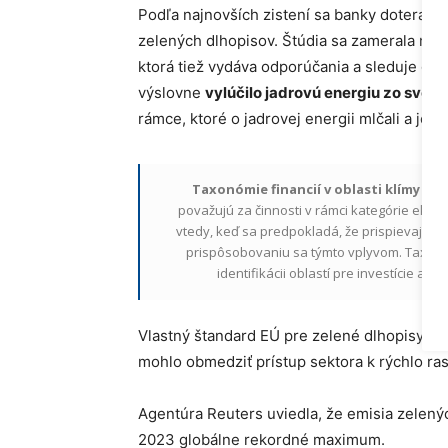
Podľa najnovších zistení sa banky doteraz n
zelených dlhopisov. Štúdia sa zamerala na 3
ktorá tiež vydáva odporúčania a sleduje gl
výslovne
vylúčilo jadrovú energiu zo svoj
rámce, ktoré o jadrovej energii mlčali a jed
Taxonómie financií v oblasti klímy
sú k
považujú za činnosti v rámci kategórie ekol
vtedy, keď sa predpokladá, že prispievajú k
prispôsobovaniu sa týmto vplyvom. Taxonóm
identifikácii oblastí pre investície a 
Vlastný štandard EÚ pre zelené dlhopisy za
mohlo obmedziť prístup sektora k rýchlo ra
Agentúra Reuters uviedla, že emisia zelený
2023 globálne rekordné maximum.