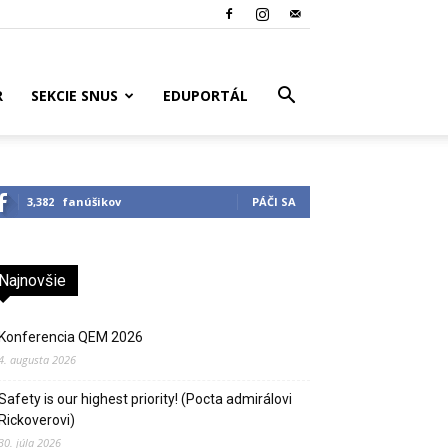
R
SEKCIE SNUS
EDUPORTÁL
3,382
fanúšikov
PÁČI SA
Najnovšie
Konferencia QEM 2026
4. augusta 2026
Safety is our highest priority! (Pocta admirálovi
Rickoverovi)
30. júla 2026