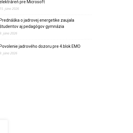
elektráreň pre Microsoft
15. júna 2026
Prednáška o jadrovej energetike zaujala
študentov aj pedagógov gymnázia
9. júna 2026
Povolenie jadrového dozoru pre 4.blok EMO
9. júna 2026