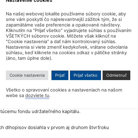
Nastavenie cookies
eriadili vzorom EÚ vo svojich vlastných pravidlách
0 bánk, ktoré monitoruje Rada pre finančnú stabilitu,
Na našej webovej lokalite používame súbory cookie, aby
sme vám poskytli čo najrelevantnejší zážitok tým, že si
obálny finančný systém. Zo sledovaných bánk 17
zapamätáme vaše preferencie a opakované návštevy.
ich rámcov zeleného financovania
, zatiaľ čo 12 malo
Kliknutím na "Prijať všetko" vyjadrujete súhlas s používaním
VŠETKÝCH súborov cookie. Môžete však kliknúť na
na takýto rámec nemala, uviedli vedci.
"Cookie nastavenia" a dať nám kontrolovaný súhlas.
Nastavenia si viete zmeniť kedykoľvek, vrátane odvolania
súhlasu, keď kliknete na cookies odkaz v pätičke stránky
lasifikačné systémy, ktoré identifikujú činnosti, ktoré sa
(áno, tam úplne dole).
ogicky orientovanej alebo ekologickej ekonomiky, zvyčajne
 zmierňovaniu vplyvov súvisiacich so zmenou klímy alebo k
Cookie nastavenia
Prijať
Prijať všetko
Odmietnuť
ie môžu viesť investorov a poskytovateľov kapitálu pri
mobilizácii kapitálu smerom k udržateľným činnostiam.
Všetko o spravovaní cookies a nastaveniach na našom
webe sa
dozviete tu
.
hŕňa jadrovú energiu. Vylúčenie z rámcov bánk by však
stúcemu fondu udržateľného kapitálu.
ch dlhopisov dosiahla v prvom aj druhom štvrťroku