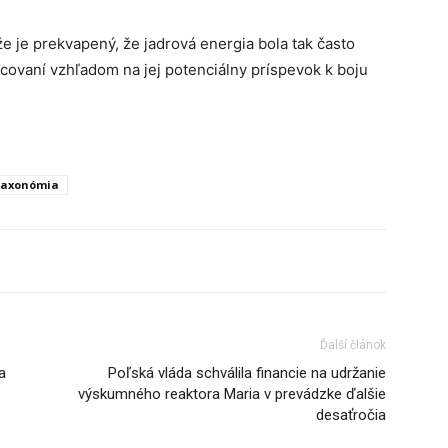
e je prekvapený, že jadrová energia bola tak často
ovaní vzhľadom na jej potenciálny príspevok k boju
taxonómia
Ďalší článok
a
Poľská vláda schválila financie na udržanie
výskumného reaktora Maria v prevádzke ďalšie
desaťročia