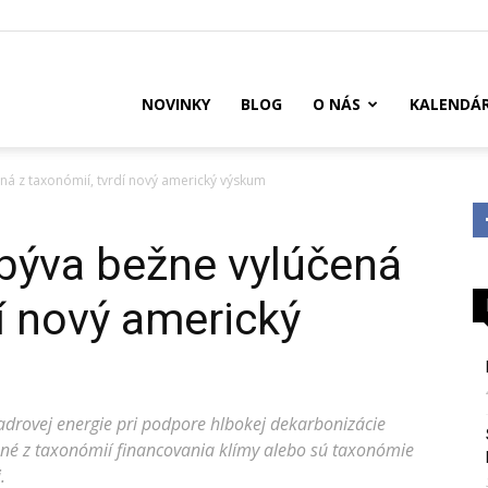
US
NOVINKY
BLOG
O NÁS
KALENDÁ
ná z taxonómií, tvrdí nový americký výskum
 býva bežne vylúčená
dí nový americký
 jadrovej energie pri podpore hlbokej dekarbonizácie
čené z taxonómií financovania klímy alebo sú taxonómie
.