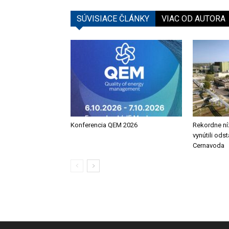
SÚVISIACE ČLÁNKY
VIAC OD AUTORA
Konferencia QEM 2026
Rekordne ní
vynútili ods
Cernavoda