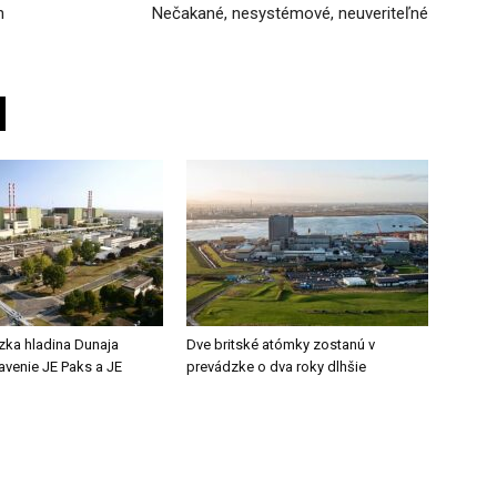
n
Nečakané, nesystémové, neuveriteľné
zka hladina Dunaja
Dve britské atómky zostanú v
tavenie JE Paks a JE
prevádzke o dva roky dlhšie