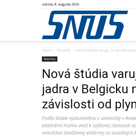
sobota, 8. augusta 2026
SN
Úvod
Novinky
Nová štúdia varuje, že vyraďovanie 
Novinky
Nová štúdia varu
jadra v Belgicku 
závislosti od pl
Podľa štúdie výskumníkov z univerzity v Ant
elektrární mohlo viesť k zvýšenej závislosti 
množstva dovážanej elektriny zo susedných k