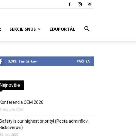
R
SEKCIE SNUS
EDUPORTÁL
3,382
fanúšikov
PÁČI SA
Najnovšie
Konferencia QEM 2026
4. augusta 2026
Safety is our highest priority! (Pocta admirálovi
Rickoverovi)
30. júla 2026