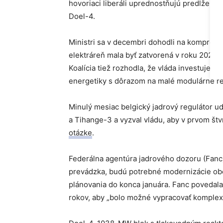
hovoriaci liberáli uprednostňujú predĺženie
Doel-4.
Ministri sa v decembri dohodli na kompromi
elektráreň mala byť zatvorená v roku 2025,
Koalícia tiež rozhodla, že vláda investuje 
energetiky s dôrazom na malé modulárne re
Minulý mesiac belgický jadrový regulátor ud
a Tihange-3 a vyzval vládu, aby v prvom štv
otázke
.
Federálna agentúra jadrového dozoru (Fanc) 
prevádzka, budú potrebné modernizácie oboc
plánovania do konca januára. Fanc povedala
rokov, aby „bolo možné vypracovať komplexn