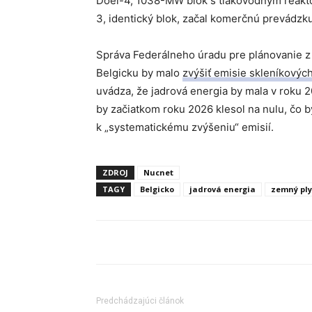
Doel-4, 1038-MW blok s tlakovodným reakto
3, identický blok, začal komerčnú prevádzk
Správa Federálneho úradu pre plánovanie z 
Belgicku by malo
zvýšiť emisie skleníkovýc
uvádza, že jadrová energia by mala v roku 2
by začiatkom roku 2026 klesol na nulu, čo 
k „systematickému zvýšeniu“ emisií.
ZDROJ
Nucnet
TAGY
Belgicko
jadrová energia
zemný pl
Predchádzajúci článok