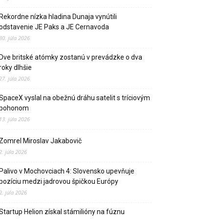
Rekordne nízka hladina Dunaja vynútili
odstavenie JE Paks a JE Cernavoda
30. júla 2026
Dve britské atómky zostanú v prevádzke o dva
roky dlhšie
27. júla 2026
SpaceX vyslal na obežnú dráhu satelit s tríciovým
pohonom
13. júla 2026
Zomrel Miroslav Jakabovič
2. júla 2026
Palivo v Mochovciach 4: Slovensko upevňuje
pozíciu medzi jadrovou špičkou Európy
2. júla 2026
Startup Helion získal stámilióny na fúznu