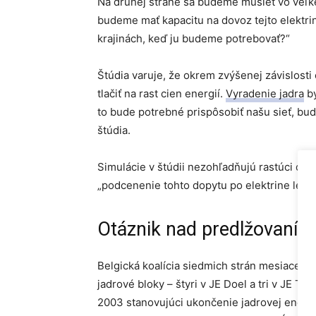
Na druhej strane sa budeme musieť vo veľke
budeme mať kapacitu na dovoz tejto elektri
krajinách, keď ju budeme potrebovať?“
Štúdia varuje, že okrem zvýšenej závislosti 
tlačiť na rast cien energií.
Vyradenie jadra
by
to bude potrebné prispôsobiť našu sieť, b
štúdia.
Simulácie v štúdii nezohľadňujú rastúci dop
„podcenenie tohto dopytu po elektrine len zo
Otáznik nad predlžovaním 
Belgická koalícia siedmich strán mesiace zá
jadrové bloky – štyri v JE Doel a tri v JE T
2003 stanovujúci ukončenie jadrovej energ