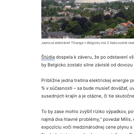
Jadrová elektráreň Tihange v Belgicku má 3 tlakovodné reak
Štúdia
dospela k záveru, že po odstavení v
by Belgicko zostalo silne závislé od dovozu
Približne jedna tretina elektrickej energie 
% v súčasnosti – sa bude musieť dovážať, uv
susedných krajín a je otázne, či tie skutočn
To by zase mohlo zvýšiť riziko výpadkov, p
najmä dva hlavné problémy,“ povedal Milis, 
expozíciu voči medzinárodnej cene plynu s