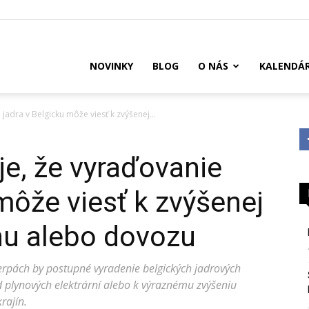
US
NOVINKY
BLOG
O NÁS
KALENDÁ
jadra v Belgicku môže viesť k zvýšenej...
je, že vyraďovanie
môže viesť k zvýšenej
ynu alebo dovozu
verpách by postupné vyradenie belgických jadrových
od plynových elektrární alebo k výraznému zvýšeniu
rajín.