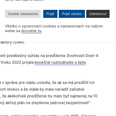
 životnosti dvoch najnovších reaktorov, Tihange-3 a
Cookie nastavenia
Prijať
Prijať všetko
Odmietnuť
se, podľa ktorého by posledná existujúca jadrová
Všetko o spravovaní cookies a nastaveniach na našom
 pokiaľ to nepovedie k výpadkom dodávok energie.
webe sa
dozviete tu
.
100 miliónov eur do výskumu budúcej jadrovej
aktory (SMR).
elil predbežný súhlas na predĺženie životnosti Doel-4
rťroku 2022 prijala
konečné rozhodnutie o tejto
v správe pre vládu uviedla, že ak sa má predĺžiť ich
h blokov a že vláda by mala nariadiť začiatok
, že akékoľvek predĺženie by malo byť najmenej na 10
ý akčný plán na zlepšenie jadrovej bezpečnosti“.