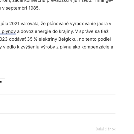
rom, začal komerčnú prevádzku v júli 1985. Tihange-
u v septembri 1985.
júla 2021 varovala, že plánované vyraďovanie jadra v
h plynov
a dovoz energie do krajiny. V správe sa tiež
023 dodávať 35 % elektriny Belgicku, no tento podiel
by viedlo k zvýšeniu výroby z plynu ako kompenzácie a
yn
Ďalší článok