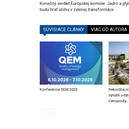
Konečný verdikt Európskej komisie: Jadro a ply
budú hrať úlohu v zelenej transformácii
SÚVISIACE ČLÁNKY
VIAC OD AUTORA
Konferencia QEM 2026
Rekordne ní
vynútili ods
Cernavoda