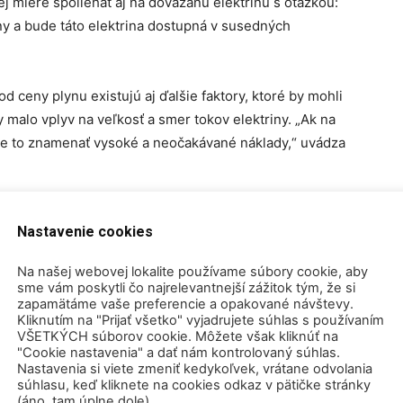
j miere spoliehať aj na dovážanú elektrinu s otázkou:
ny a bude táto elektrina dostupná v susedných
od ceny plynu existujú aj ďalšie faktory, ktoré by mohli
 malo vplyv na veľkosť a smer tokov elektriny. „Ak na
ude to znamenať vysoké a neočakávané náklady,“ uvádza
yt po elektrine očakávaný v nasledujúcich rokoch a
Nastavenie cookies
silní následky“, uvádza sa v štúdii.
Na našej webovej lokalite používame súbory cookie, aby
životnosti
sme vám poskytli čo najrelevantnejší zážitok tým, že si
zapamätáme vaše preferencie a opakované návštevy.
Kliknutím na "Prijať všetko" vyjadrujete súhlas s používaním
VŠETKÝCH súborov cookie. Môžete však kliknúť na
pasila o plány krajiny natrvalo odstaviť svoje komerčné
"Cookie nastavenia" a dať nám kontrolovaný súhlas.
ihange. Zelení sú pevne presvedčení, že zákon z roku
Nastavenia si viete zmeniť kedykoľvek, vrátane odvolania
etiky do roku 2025 bude rešpektovaný, no francúzsky
súhlasu, keď kliknete na cookies odkaz v pätičke stránky
(áno, tam úplne dole).