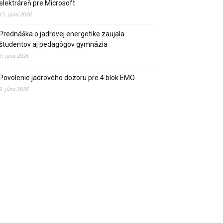
elektráreň pre Microsoft
15. júna 2026
Prednáška o jadrovej energetike zaujala
študentov aj pedagógov gymnázia
9. júna 2026
Povolenie jadrového dozoru pre 4.blok EMO
9. júna 2026