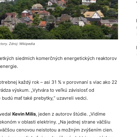
tory. Zdroj: Wikipedia
šetkých siedmich komerčných energetických reaktorov
 energie.
potrebnej každý rok – asi 31 % v porovnaní s viac ako 22
ádza výskum. „Vytvára to veľkú závislosť od
e budú mať také prebytky,“ uzavreli vedci.
ovedal
Kevin Milis
, jeden z autorov štúdie. „Vidíme
ekonóm v oblasti elektriny. „Na jednej strane väčšiu
 väčšou cenovou neistotou a možným zvýšením cien.