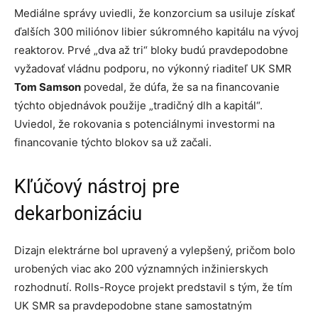
Mediálne správy uviedli, že konzorcium sa usiluje získať
ďalších 300 miliónov libier súkromného kapitálu na vývoj
reaktorov. Prvé „dva až tri“ bloky budú pravdepodobne
vyžadovať vládnu podporu, no výkonný riaditeľ UK SMR
Tom Samson
povedal, že dúfa, že sa na financovanie
týchto objednávok použije „tradičný dlh a kapitál“.
Uviedol, že rokovania s potenciálnymi investormi na
financovanie týchto blokov sa už začali.
Kľúčový nástroj pre
dekarbonizáciu
Dizajn elektrárne bol upravený a vylepšený, pričom bolo
urobených viac ako 200 významných inžinierskych
rozhodnutí. Rolls-Royce projekt predstavil s tým, že tím
UK SMR sa pravdepodobne stane samostatným