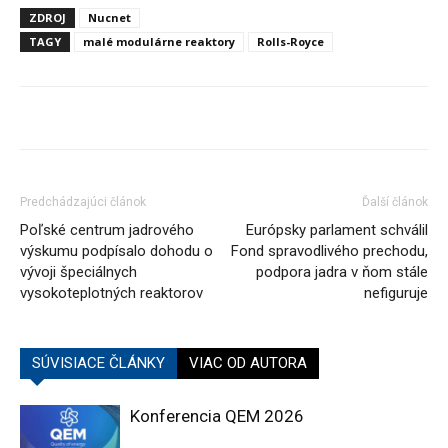
ZDROJ
Nucnet
TAGY
malé modulárne reaktory
Rolls-Royce
Predchádzajúci článok
Ďalší článok
Poľské centrum jadrového
Európsky parlament schválil
výskumu podpísalo dohodu o
Fond spravodlivého prechodu,
vývoji špeciálnych
podpora jadra v ňom stále
vysokoteplotných reaktorov
nefiguruje
SÚVISIACE ČLÁNKY
VIAC OD AUTORA
Konferencia QEM 2026