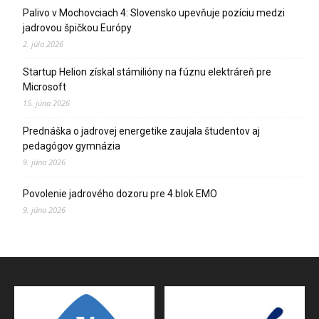
Palivo v Mochovciach 4: Slovensko upevňuje pozíciu medzi
jadrovou špičkou Európy
2. júla 2026
Startup Helion získal stámilióny na fúznu elektráreň pre
Microsoft
15. júna 2026
Prednáška o jadrovej energetike zaujala študentov aj
pedagógov gymnázia
9. júna 2026
Povolenie jadrového dozoru pre 4.blok EMO
9. júna 2026