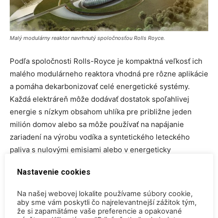
Malý modulárny reaktor navrhnutý spoločnosťou Rolls Royce.
Podľa spoločnosti Rolls-Royce je kompaktná veľkosť ich
malého modulárneho reaktora vhodná pre rôzne aplikácie
a pomáha dekarbonizovať celé energetické systémy.
Každá elektráreň môže dodávať dostatok spoľahlivej
energie s nízkym obsahom uhlíka pre približne jeden
milión domov alebo sa môže používať na napájanie
zariadení na výrobu vodíka a syntetického leteckého
paliva s nulovými emisiami alebo v energeticky
náročných priemyselných závodoch.
Nastavenie cookies
Elektráreň bude fungovať minimálne 60 rokov a podľa
Na našej webovej lokalite používame súbory cookie,
návrhu, ktorý sa dokončí na konci procesu hodnotenia
aby sme vám poskytli čo najrelevantnejší zážitok tým,
že si zapamätáme vaše preferencie a opakované
regulačným orgánom, sa predpokladá, že všetko použité