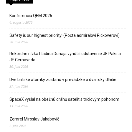
Konferencia QEM 2026
4. augusta 2026
Safety is our highest priority! (Pocta admirálovi Rickoverovi)
30. júla 2026
Rekordne nízka hladina Dunaja vynútili odstavenie JE Paks a
JE Cernavoda
30. júla 2026
Dve britské atómky zostanú v prevádzke o dva roky dlhšie
27. júla 2026
SpaceX vyslal na obežnú dráhu satelit s tríciovým pohonom
13. júla 2026
Zomrel Miroslav Jakabovič
2. júla 2026