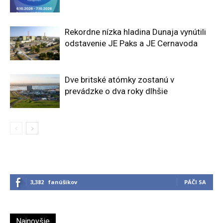
Rekordne nízka hladina Dunaja vynútili
odstavenie JE Paks a JE Cernavoda
Dve britské atómky zostanú v
prevádzke o dva roky dlhšie
3,382
fanúšikov
PÁČI SA
Najnovšie