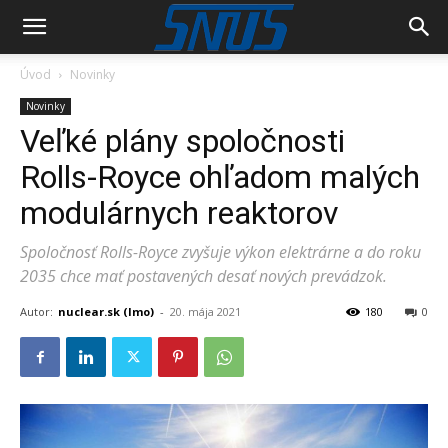
Úvod
Novinky
Novinky
Veľké plány spoločnosti
Rolls-Royce ohľadom malých
modulárnych reaktorov
Spoločnosť Rolls-Royce zvyšuje výkon elektrárne a do roku
2035 chce mať postavených desať nových prevádzok.
Autor:
nuclear.sk (lmo)
-
20. mája 2021
180
0