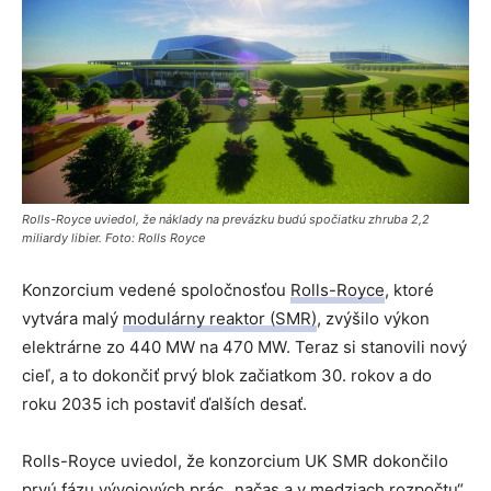
Rolls-Royce uviedol, že náklady na prevázku budú spočiatku zhruba 2,2
miliardy libier. Foto: Rolls Royce
Konzorcium vedené spoločnosťou
Rolls-Royce
, ktoré
vytvára malý
modulárny reaktor (SMR)
, zvýšilo výkon
elektrárne zo 440 MW na 470 MW. Teraz si stanovili nový
cieľ, a to dokončiť prvý blok začiatkom 30. rokov a do
roku 2035 ich postaviť ďalších desať.
Rolls-Royce uviedol, že konzorcium UK SMR dokončilo
prvú fázu vývojových prác „načas a v medziach rozpočtu“.