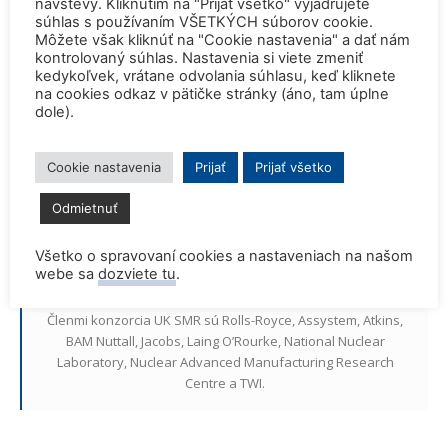
návštevy. Kliknutím na "Prijať všetko" vyjadrujete
palivo sa bude skladovať na mieste elektrárne po dobu jej
súhlas s používaním VŠETKÝCH súborov cookie.
Môžete však kliknúť na "Cookie nastavenia" a dať nám
životnosti.
kontrolovaný súhlas. Nastavenia si viete zmeniť
kedykoľvek, vrátane odvolania súhlasu, keď kliknete
Dizajn elektrárne znižuje náklady využitím štandardnej
na cookies odkaz v pätičke stránky (áno, tam úplne
dole).
jadrovej technológie používanej v 400 reaktoroch po
celom svete, takže nie sú potrebné žiadne prototypy.
Cookie nastavenia
Prijať
Prijať všetko
Komponenty sa vyrobia v moduloch v továrňach predtým,
ako sa dopravia do existujúcich jadrových zariadení na
Odmietnuť
rýchlu montáž v priestore odolnom proti poveternostným
vplyvom.
Všetko o spravovaní cookies a nastaveniach na našom
webe sa
dozviete tu
.
Členmi konzorcia UK SMR sú Rolls-Royce, Assystem, Atkins,
BAM Nuttall, Jacobs, Laing O’Rourke, National Nuclear
Laboratory, Nuclear Advanced Manufacturing Research
Centre a TWI.