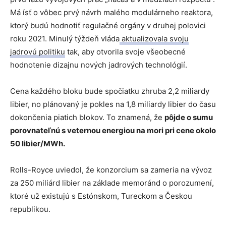
Má ísť o vôbec prvý návrh malého modulárneho reaktora,
ktorý budú hodnotiť regulačné orgány v druhej polovici
roku 2021. Minulý týždeň vláda
aktualizovala svoju
jadrovú politiku
tak, aby otvorila svoje všeobecné
hodnotenie dizajnu nových jadrových technológií.
Cena každého bloku bude spočiatku zhruba 2,2 miliardy
libier, no plánovaný je pokles na 1,8 miliardy libier do času
dokončenia piatich blokov. To znamená, že
pôjde o sumu
porovnateľnú s veternou energiou na mori pri cene okolo
50 libier/MWh.
Rolls-Royce uviedol, že konzorcium sa zameria na vývoz
za 250 miliárd libier na základe memoránd o porozumení,
ktoré už existujú s Estónskom, Tureckom a Českou
republikou.