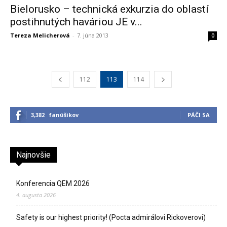
Bielorusko – technická exkurzia do oblastí
postihnutých haváriou JE v...
Tereza Melicherová
-
7. júna 2013
0
112
113
114
3,382
fanúšikov
PÁČI SA
Najnovšie
Konferencia QEM 2026
4. augusta 2026
Safety is our highest priority! (Pocta admirálovi Rickoverovi)