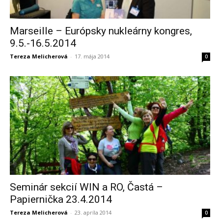
Marseille – Európsky nukleárny kongres,
9.5.-16.5.2014
Tereza Melicherová
-
17. mája 2014
0
Seminár sekcií WIN a RO, Častá –
Papiernička 23.4.2014
Tereza Melicherová
-
23. apríla 2014
0