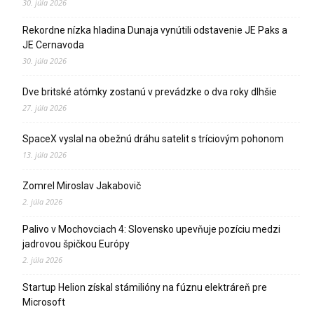
30. júla 2026
Rekordne nízka hladina Dunaja vynútili odstavenie JE Paks a
JE Cernavoda
30. júla 2026
Dve britské atómky zostanú v prevádzke o dva roky dlhšie
27. júla 2026
SpaceX vyslal na obežnú dráhu satelit s tríciovým pohonom
13. júla 2026
Zomrel Miroslav Jakabovič
2. júla 2026
Palivo v Mochovciach 4: Slovensko upevňuje pozíciu medzi
jadrovou špičkou Európy
2. júla 2026
Startup Helion získal stámilióny na fúznu elektráreň pre
Microsoft