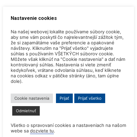
Nastavenie cookies
Na našej webovej lokalite používame súbory cookie,
aby sme vám poskytli čo najrelevantnejší zážitok tým,
že si zapamätáme vaše preferencie a opakované
návštevy. Kliknutím na "Prijať všetko" vyjadrujete
súhlas s používaním VŠETKÝCH súborov cookie.
Môžete však kliknúť na "Cookie nastavenia" a dať nám
kontrolovaný súhlas. Nastavenia si viete zmeniť
kedykoľvek, vrátane odvolania súhlasu, keď kliknete
na cookies odkaz v pätičke stránky (áno, tam úplne
Košice – odborný seminár a technické
dole).
exkurzie k využívaniu ionizujúceho
žiarenia...
Cookie nastavenia
Prijať
Prijať všetko
Tereza Melicherová
-
17. novembra 2013
0
Odmietnuť
Všetko o spravovaní cookies a nastaveniach na našom
webe sa
dozviete tu
.