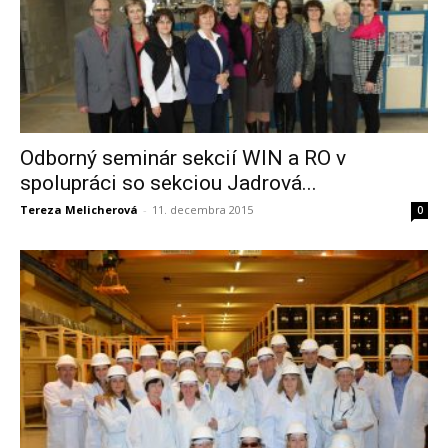
Odborný seminár sekcií WIN a RO v
spolupráci so sekciou Jadrová...
Tereza Melicherová
-
11. decembra 2015
0