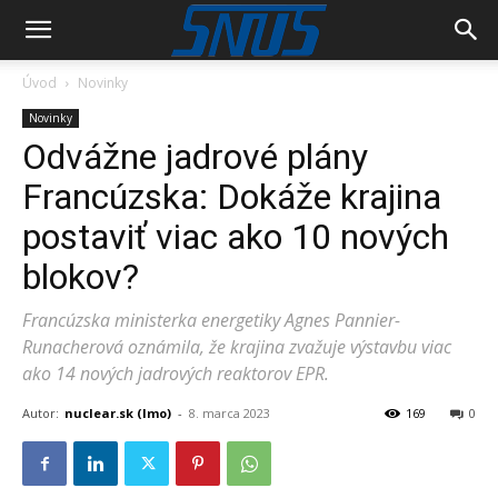
Úvod
Novinky
Novinky
Odvážne jadrové plány
Francúzska: Dokáže krajina
postaviť viac ako 10 nových
blokov?
Francúzska ministerka energetiky Agnes Pannier-
Runacherová oznámila, že krajina zvažuje výstavbu viac
ako 14 nových jadrových reaktorov EPR.
Autor:
nuclear.sk (lmo)
-
8. marca 2023
169
0