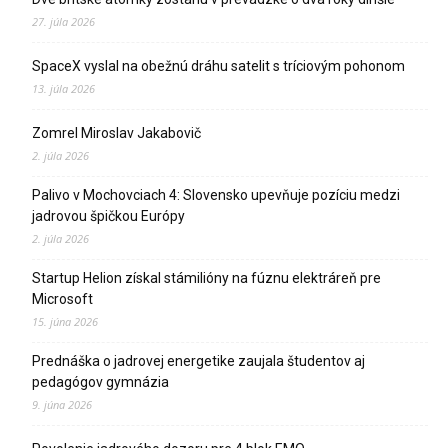
27. júla 2026
SpaceX vyslal na obežnú dráhu satelit s tríciovým pohonom
13. júla 2026
Zomrel Miroslav Jakabovič
2. júla 2026
Palivo v Mochovciach 4: Slovensko upevňuje pozíciu medzi
jadrovou špičkou Európy
2. júla 2026
Startup Helion získal stámilióny na fúznu elektráreň pre
Microsoft
15. júna 2026
Prednáška o jadrovej energetike zaujala študentov aj
pedagógov gymnázia
9. júna 2026