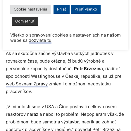
Cookie nastavenia
Prijať
Prijať všetko
Odmietnuť
Všetko o spravovaní cookies a nastaveniach na našom
Výstavba Hinkley Point C Zdroj: EDF
webe sa
dozviete tu
.
Ak sa skutočne začne výstavba všetkých jednotiek v
rovnakom čase, bude otázne, či budú výrobné a
personálne kapacity dostatočné.
Petr Brzezina
, riaditeľ
spoločnosti Westinghouse v Českej republike, sa už pre
web Seznam Zprávy
zmienil o možnom nedostatku
pracovníkov.
„V minulosti sme v USA a Číne postavili celkovo osem
reaktorov naraz a nebol to problém. Nepopieram však, že
problémom bude samotná výstavba, napríklad zohnať
dostatok pracovníkov v regióne,“ povedal Petr Brzezina.