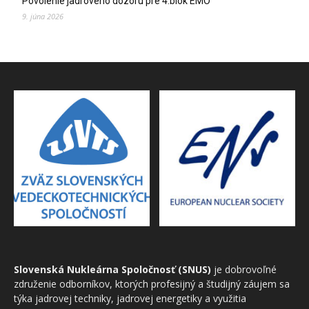
Povolenie jadrového dozoru pre 4.blok EMO
9. júna 2026
Slovenská Nukleárna Spoločnosť (SNUS)
je dobrovoľné
združenie odborníkov, ktorých profesijný a študijný záujem sa
týka jadrovej techniky, jadrovej energetiky a využitia