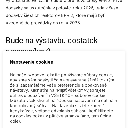
vyrábať kľúčové časti reaktora pre nové bloky EPR 2. Prvé
dodávky sa uskutočnia v polovici roku 2026, teda v čase
dodávky šiestich reaktorov EPR 2, ktoré majú byť
uvedené do prevádzky do roku 2035.
Bude na výstavbu dostatok
pracovníkov?
Nastavenie cookies
Nedávno sa objavili plány na výstavbu nových jadrových
elektrární v Európe. V Poľsku má americká spoločnosť
Na našej webovej lokalite používame súbory cookie,
aby sme vám poskytli čo najrelevantnejší zážitok tým,
Westinghouse postaviť celkovo tri jadrové bloky, v
že si zapamätáme vaše preferencie a opakované
Spojenom kráľovstve sa uvažuje o výstavbe dvoch blokov
návštevy. Kliknutím na "Prijať všetko" vyjadrujete
súhlas s používaním VŠETKÝCH súborov cookie.
EPR v elektrárni Sizewell, ďalšie bloky sa plánujú v
Môžete však kliknúť na "Cookie nastavenia" a dať nám
Bulharsku, Holandsku, Francúzsku, na Slovensku a tiež v
kontrolovaný súhlas. Nastavenia si viete zmeniť
Českej republike.
kedykoľvek, vrátane odvolania súhlasu, keď kliknete
na cookies odkaz v pätičke stránky (áno, tam úplne
dole).