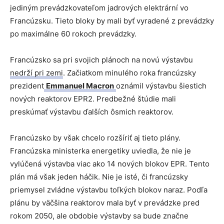
jediným prevádzkovateľom jadrových elektrární vo
Francúzsku. Tieto bloky by mali byť vyradené z prevádzky
po maximálne 60 rokoch prevádzky.
Francúzsko sa pri svojich plánoch na novú výstavbu
nedrží pri zemi
. Začiatkom minulého roka francúzsky
prezident
Emmanuel Macron
oznámil výstavbu šiestich
nových reaktorov EPR2. Predbežné štúdie mali
preskúmať výstavbu ďalších ôsmich reaktorov.
Francúzsko by však chcelo rozšíriť aj tieto plány.
Francúzska ministerka energetiky uviedla, že nie je
vylúčená výstavba viac ako 14 nových blokov EPR. Tento
plán má však jeden háčik. Nie je isté, či francúzsky
priemysel zvládne výstavbu toľkých blokov naraz. Podľa
plánu by väčšina reaktorov mala byť v prevádzke pred
rokom 2050, ale obdobie výstavby sa bude značne