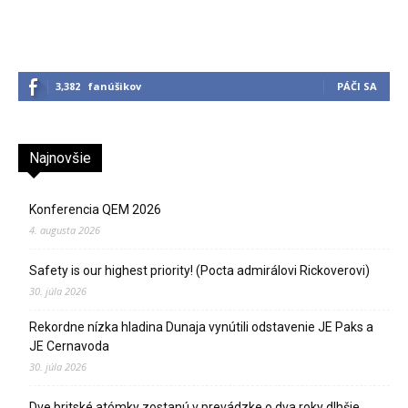
3,382
fanúšikov
PÁČI SA
Najnovšie
Konferencia QEM 2026
4. augusta 2026
Safety is our highest priority! (Pocta admirálovi Rickoverovi)
30. júla 2026
Rekordne nízka hladina Dunaja vynútili odstavenie JE Paks a
JE Cernavoda
30. júla 2026
Dve britské atómky zostanú v prevádzke o dva roky dlhšie