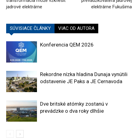
transformácia môže vzkriesiť
prevádzkovateľa jadrovej
jadrové elektrárne
elektrárne Fukušima
SÚVISIACE ČLÁNKY
VIAC OD AUTORA
Konferencia QEM 2026
Rekordne nízka hladina Dunaja vynútili
odstavenie JE Paks a JE Cernavoda
Dve britské atómky zostanú v
prevádzke o dva roky dlhšie