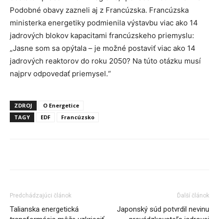
Podobné obavy zazneli aj z Francúzska. Francúzska
ministerka energetiky podmienila výstavbu viac ako 14
jadrových blokov kapacitami francúzskeho priemyslu:
„Jasne som sa opýtala – je možné postaviť viac ako 14
jadrových reaktorov do roku 2050? Na túto otázku musí
najprv odpovedať priemysel.“
ZDROJ
O Energetice
TAGY
EDF
Francúzsko
Predchádzajúci článok
Ďalší článok
Talianska energetická
Japonský súd potvrdil nevinu