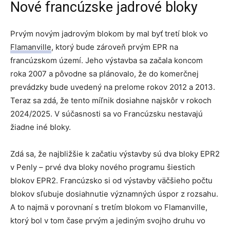
Nové francúzske jadrové bloky
Prvým novým jadrovým blokom by mal byť tretí blok vo
Flamanville
, ktorý bude zároveň prvým EPR na
francúzskom území. Jeho výstavba sa začala koncom
roka 2007 a pôvodne sa plánovalo, že do komerčnej
prevádzky bude uvedený na prelome rokov 2012 a 2013.
Teraz sa zdá, že tento míľnik dosiahne najskôr v rokoch
2024/2025. V súčasnosti sa vo Francúzsku nestavajú
žiadne iné bloky.
Zdá sa, že najbližšie k začatiu výstavby sú dva bloky EPR2
v Penly – prvé dva bloky nového programu šiestich
blokov EPR2. Francúzsko si od výstavby väčšieho počtu
blokov sľubuje dosiahnutie významných úspor z rozsahu.
A to najmä v porovnaní s tretím blokom vo Flamanville,
ktorý bol v tom čase prvým a jediným svojho druhu vo