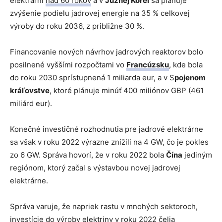
elektrární
nad 60 rokov
a v
Južnej Kórei
sa plánuje
zvýšenie podielu jadrovej energie na 35 % celkovej
výroby do roku 2036, z približne 30 %.
Financovanie nových návrhov jadrových reaktorov bolo
posilnené vyššími rozpočtami vo
Francúzsku
, kde bola
do roku 2030 sprístupnená 1 miliarda eur, a v S
pojenom
kráľovstve
, ktoré plánuje minúť 400 miliónov GBP (461
miliárd eur).
Konečné investičné rozhodnutia pre jadrové elektrárne
sa však v roku 2022 výrazne znížili na 4 GW, čo je pokles
zo 6 GW. Správa hovorí, že v roku 2022 bola
Čína
jediným
regiónom, ktorý začal s výstavbou novej jadrovej
elektrárne.
Správa varuje, že napriek rastu v mnohých sektoroch,
investície do výroby elektriny v roku 2022 čelia