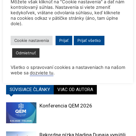
Môžete však kliknúť na "Cookie nastavenia" a dať nám
kontrolovaný súhlas. Nastavenia si viete zmeniť
kedykoľvek, vrátane odvolania súhlasu, keď kliknete
na cookies odkaz v pätičke stránky (áno, tam úplne
dole).
Cookie nastavenia
Prijať
Prijať všetko
Predchádzajúci článok
Ďalší článok
Väčšina Čechov podporuje
VZ SNUS a NUSIM 2023
Odmietnuť
energetický mix založený na
jadrovej energii, hovorí
Všetko o spravovaní cookies a nastaveniach na našom
prieskum
webe sa
dozviete tu
.
SÚVISIACE ČLÁNKY
VIAC OD AUTORA
Konferencia QEM 2026
Rekordne nízka hladina Dunaja vynútili