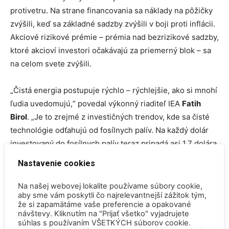
protivetru. Na strane financovania sa náklady na pôžičky
zvýšili, keď sa základné sadzby zvýšili v boji proti inflácii.
Akciové rizikové prémie – prémia nad bezrizikové sadzby,
ktoré akcioví investori očakávajú za priemerný blok – sa
na celom svete zvýšili.
„Čistá energia postupuje rýchlo – rýchlejšie, ako si mnohí
ľudia uvedomujú,“ povedal výkonný riaditeľ IEA
Fatih
Birol
. „Je to zrejmé z investičných trendov, kde sa čisté
technológie odťahujú od fosílnych palív. Na každý dolár
investovaný do fosílnych palív teraz pripadá asi 1,7 dolára
na čistú energiu. Pred piatimi rokmi bol tento pomer
Nastavenie cookies
jedna k jednej.“
Na našej webovej lokalite používame súbory cookie,
aby sme vám poskytli čo najrelevantnejší zážitok tým,
ZDROJ
Nucnet
že si zapamätáme vaše preferencie a opakované
návštevy. Kliknutím na "Prijať všetko" vyjadrujete
TAGY
IEA
World Energy Investment
súhlas s používaním VŠETKÝCH súborov cookie.