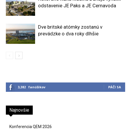
odstavenie JE Paks a JE Cernavoda
Dve britské atómky zostanú v
prevádzke o dva roky dlhšie
3,382
fanúšikov
PÁČI SA
Najnovšie
Konferencia QEM 2026