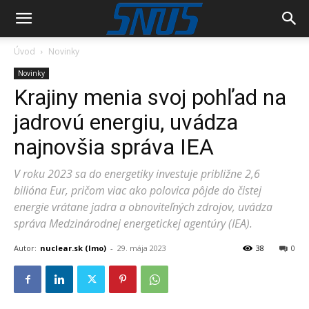
Úvod
Novinky
Novinky
Krajiny menia svoj pohľad na
jadrovú energiu, uvádza
najnovšia správa IEA
V roku 2023 sa do energetiky investuje približne 2,6
bilióna Eur, pričom viac ako polovica pôjde do čistej
energie vrátane jadra a obnoviteľných zdrojov, uvádza
správa Medzinárodnej energetickej agentúry (IEA).
Autor:
nuclear.sk (lmo)
-
29. mája 2023
38
0