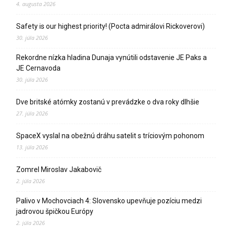
4. augusta 2026
Safety is our highest priority! (Pocta admirálovi Rickoverovi)
30. júla 2026
Rekordne nízka hladina Dunaja vynútili odstavenie JE Paks a
JE Cernavoda
30. júla 2026
Dve britské atómky zostanú v prevádzke o dva roky dlhšie
27. júla 2026
SpaceX vyslal na obežnú dráhu satelit s tríciovým pohonom
13. júla 2026
Zomrel Miroslav Jakabovič
2. júla 2026
Palivo v Mochovciach 4: Slovensko upevňuje pozíciu medzi
jadrovou špičkou Európy
2. júla 2026